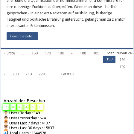
aller Ruhe die Qualifikation der Kommissarinnen und Kommissare für
ihre derzeitige Funktion zu überprüfen. Wenn man diese - bildlich
gesprochen - in einer Art Nacktscan auf Ausbildung, bisherige
Tätigkeit und politische Erfahrung untersucht, gelangt man zu ziemlich
interessanten Erkentnnissen.
Lesen Sie mehr...
« Erste
...
160
170
180
«
188
189
Seite 190 von 246
190
191
192
»
200
210
220
...
Letzte »
Anzahl der Besucher
3
8
4
4
5
7
Users Today : 349
Users Yesterday : 624
Users Last 7 days : 4137
Users Last 30 days : 15837
Total Users : 3844578