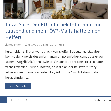
Ibiza-Gate: Der EU-Infothek Informant mit
tausend und mehr ÖVP-Mails hatte einen
Helfer!
Redaktion
Mittwoch, 24. Juli 2019
1
Kurzmeldung: Bisher war es nicht von großer Bedeutung, jetzt aber
könnte der Hinweis des Informanten an EU-Infothek.com, dass er bei
seinen „Abgriff-Aktionen“ (wie er sich ausdrückte) einen HELFER hatte,
wichtig werden. Es ist zu hoffen, dass die an der Reisswolf-Story
arbeitenden Journalisten oder die „Soko Ibiza“ im BKA dazu mehr
herausfinden. …
Lesen Sie mehr...
1
2
3
4
»
Seite 1 von 4