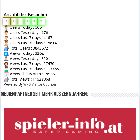
Anzahl der Besucher
3
8
4
3
5
7
Users Today : 565
Users Yesterday : 476
Users Last 7 days : 4167
Users Last 30 days : 15814
Total Users : 3843572
Views Today : 3262
Views Yesterday : 2201
Views Last 7 days : 27470
Views Last 30 days : 113365
Views This Month : 19938
Total views : 11622968
Powered By
WPS Visitor Counter
Medienpartner seit mehr als zehn Jahren: