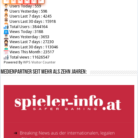
3
8
4
4
1
6
Users Today : 559
Users Yesterday : 598
Users Last 7 days : 4245
Users Last 30 days : 15918
Total Users : 3844164
Views Today : 3188
Views Yesterday : 3653
Views Last 7 days : 27230
Views Last 30 days : 113046
Views This Month : 23517
Total views : 11626547
Powered By
WPS Visitor Counter
Medienpartner seit mehr als zehn Jahren: