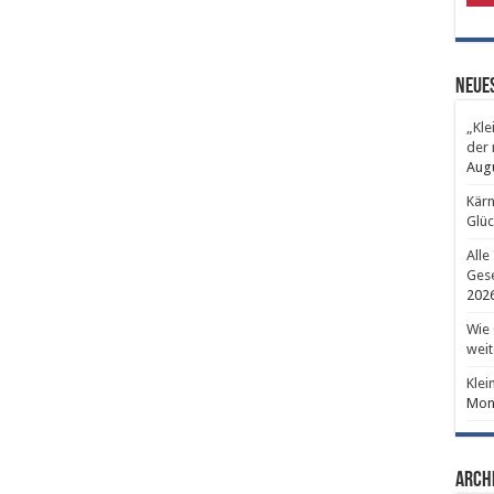
Neues
„Kle
der 
Aug
Kärn
Glüc
Alle
Gese
202
Wie 
weit
Klei
Mont
Arch