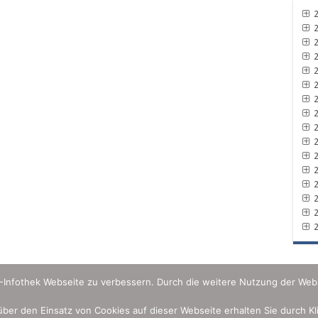
2
2
2
2
2
2
2
2
2
2
2
2
2
2
2
2
U-Infothek Webseite zu verbessern. Durch die weitere Nutzung der Web
 über den Einsatz von Cookies auf dieser Webseite erhalten Sie durch K