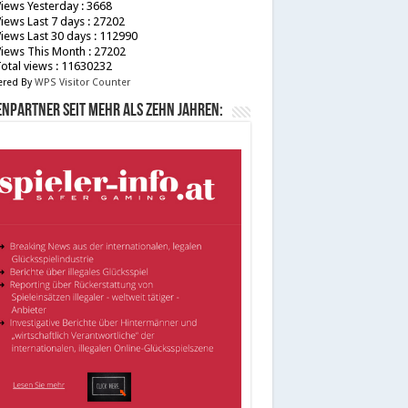
iews Yesterday : 3668
iews Last 7 days : 27202
iews Last 30 days : 112990
iews This Month : 27202
otal views : 11630232
red By
WPS Visitor Counter
npartner seit mehr als zehn Jahren: