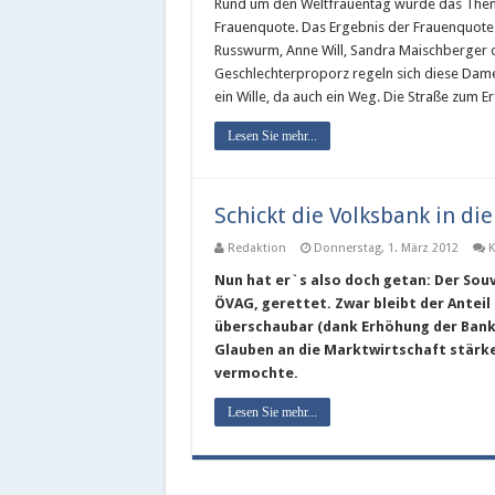
Rund um den Weltfrauentag wurde das Them
Frauenquote. Das Ergebnis der Frauenquote i
Russwurm, Anne Will, Sandra Maischberger 
Geschlechterproporz regeln sich diese Damen
ein Wille, da auch ein Weg. Die Straße zum Er
Lesen Sie mehr...
Schickt die Volksbank in die
Redaktion
Donnerstag, 1. März 2012
K
Nun hat er`s also doch getan: Der Souv
ÖVAG, gerettet. Zwar bleibt der Anteil
überschaubar (dank Erhöhung der Banke
Glauben an die Marktwirtschaft stärk
vermochte.
Lesen Sie mehr...