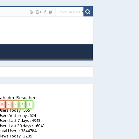
ahl der Besucher
8
4
4
7
8
sers Today : 555
sers Yesterday : 624
sers Last 7 days : 4343
sers Last 30 days : 16043
otal Users : 3844784
iews Today : 3205