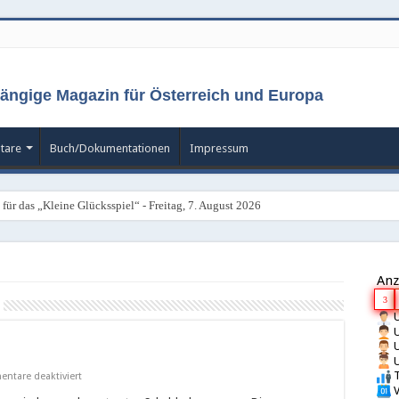
ängige Magazin für Österreich und Europa
tare
Buch/Dokumentationen
Impressum
für das „Kleine Glücksspiel“ - Freitag, 7. August 2026
Anz
3
U
U
U
U
T
für
ntare deaktiviert
Die
V
Quotenfrau