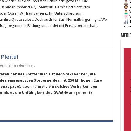
a wieder aus der untersten Schublade gezogen. Die
V
V
st leider immer die Quotenfrau. Damit sind nicht Vera
V
oder Oprah Winfrey gemeint. Im Unterschied zum
V
 ihre Quote selbst. Doch auch für Susi Normalbürgerin gilt: Wo
T
folg beginnt mit Bildung und endet mit Einsatzbereitschaft.
Powe
Medie
 Pleite!
für
ommentare deaktiviert
Schickt
die
erän hat das Spitzeninstitut der Volksbanken, die
Volksbank
 des eingesetzten Steuergeldes mit 250 Millionen Euro
in
die
nabgabe), doch ruiniert ein solches Verhalten den
Pleite!
er als es die Unfähigkeit des ÖVAG-Managements