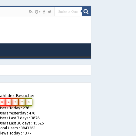
ahl der Besucher
8
4
3
2
8
sers Today : 276
sers Yesterday : 476
sers Last 7 days : 3878
sers Last 30 days : 15525
otal Users : 3843283
iews Today : 1377