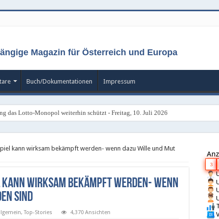
ängige Magazin für Österreich und Europa
are
Buch/Dokumentationen
Impressum
ng das Lotto-Monopol weiterhin schützt - Freitag, 10. Juli 2026
galisierung gestoppt - Montag, 6. Juli 2026
kspiel kann wirksam bekämpft werden- wenn dazu Wille und Mut
Anz
3
U
el kann wirksam bekämpft werden- wenn
U
U
en sind
U
T
llgemein
,
Top-Stories
4,370 Ansichten
V