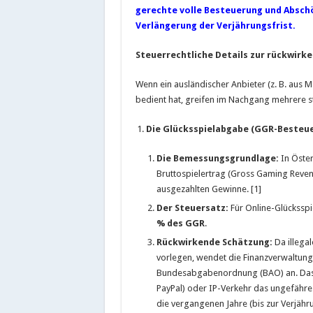
gerechte volle Besteuerung und Absch
Verlängerung der Verjährungsfrist.
Steuerrechtliche Details zur rückwir
Wenn ein ausländischer Anbieter (z. B. aus 
bedient hat, greifen im Nachgang mehrere s
Die Glücksspielabgabe (GGR-Besteu
Die Bemessungsgrundlage:
In Öster
Bruttospielertrag (Gross Gaming Revenu
ausgezahlten Gewinne. [1]
Der Steuersatz:
Für Online-Glücksspie
% des GGR
.
Rückwirkende Schätzung:
Da illega
vorlegen, wendet die Finanzverwaltun
Bundesabgabenordnung (BAO) an. Das Fi
PayPal) oder IP-Verkehr das ungefähre
die vergangenen Jahre (bis zur Verjähru