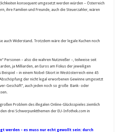
glichkeiten konsequent umgesetzt werden würden – Österreich
ern, ihre Familien und Freunde, auch die Steuerzahler, wären
se auch Widerstand. Trotzdem wäre der legale Kuchen noch
n“ Personen – also die wahren Nutznießer –, teilweise seit
rden, ja Milliarden, an Euros am Fiskus der jeweiligen
es Beispiel – in einem Nobel-Skiort in Westösterreich eine 45
e Abschöpfung der nicht legal erworbenen Gewinne umgesetzt
Pulver-Geschäft“, auch jeden noch so große Bank- oder
ssen.
großen Problem des illegalen Online-Glücksspieles ziemlich
enden drei Schwerpunktthemen der EU-Infothek.com in
egt werden – es muss nur echt gewollt sein: durch