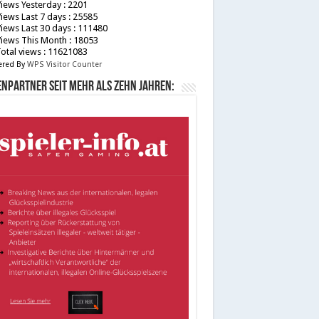
iews Yesterday : 2201
iews Last 7 days : 25585
iews Last 30 days : 111480
iews This Month : 18053
otal views : 11621083
red By
WPS Visitor Counter
npartner seit mehr als zehn Jahren: