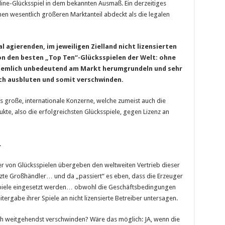
line-Glücksspiel in dem bekannten Ausmaß. Ein derzeitiges
n wesentlich größeren Marktanteil abdeckt als die legalen
al agierenden, im jeweiligen Zielland nicht lizensierten
n den besten „Top Ten“-Glücksspielen der Welt: ohne
 ziemlich unbedeutend am Markt herumgrundeln und sehr
sch ausbluten und somit verschwinden.
 große, internationale Konzerne, welche zumeist auch die
ukte, also die erfolgreichsten Glücksspiele, gegen Lizenz an
.
er von Glücksspielen übergeben den weltweiten Vertrieb dieser
tzte Großhändler… und da „passiert“ es eben, dass die Erzeuger
Spiele eingesetzt werden… obwohl die Geschäftsbedingungen
tergabe ihrer Spiele an nicht lizensierte Betreiber untersagen.
lich weitgehendst verschwinden? Wäre das möglich: JA, wenn die