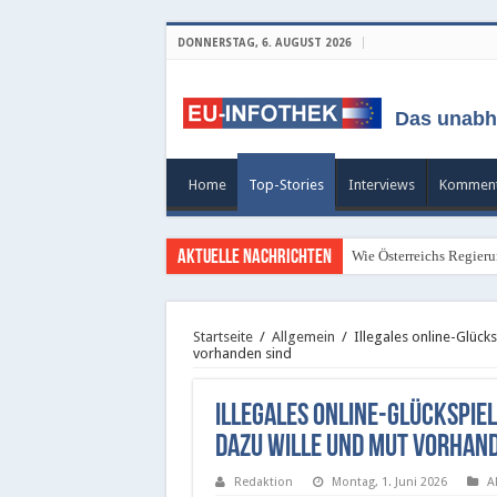
DONNERSTAG, 6. AUGUST 2026
Das unabh
Home
Top-Stories
Interviews
Komment
Aktuelle Nachrichten
Wie Österreichs Regieru
Kleines Glücksspiel: Le
Startseite
/
Allgemein
/
Illegales online-Glüc
vorhanden sind
Illegales online-Glückspi
dazu Wille und Mut vorhand
Redaktion
Montag, 1. Juni 2026
A