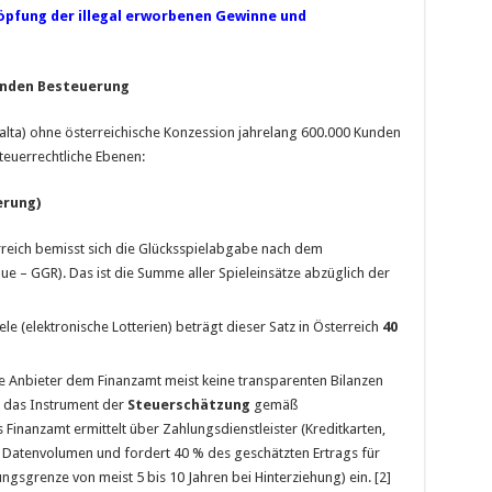
öpfung der illegal erworbenen Gewinne und
kenden Besteuerung
Malta) ohne österreichische Konzession jahrelang 600.000 Kunden
teuerrechtliche Ebenen:
erung)
reich bemisst sich die Glücksspielabgabe nach dem
e – GGR). Das ist die Summe aller Spieleinsätze abzüglich der
le (elektronische Lotterien) beträgt dieser Satz in Österreich
40
le Anbieter dem Finanzamt meist keine transparenten Bilanzen
g das Instrument der
Steuerschätzung
gemäß
nanzamt ermittelt über Zahlungsdienstleister (Kreditkarten,
 Datenvolumen und fordert 40 % des geschätzten Ertrags für
ngsgrenze von meist 5 bis 10 Jahren bei Hinterziehung) ein. [2]