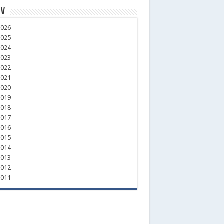
iv
026
025
024
023
022
021
020
019
018
017
016
015
014
013
012
011