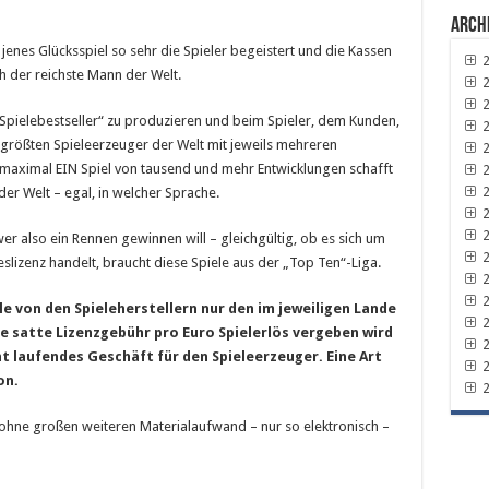
Arch
enes Glücksspiel so sehr die Spieler begeistert und die Kassen
2
h der reichste Mann der Welt.
2
2
Spielebestseller“ zu produzieren und beim Spieler, dem Kunden,
2
 größten Spieleerzeuger der Welt mit jeweils mehreren
2
 maximal EIN Spiel von tausend und mehr Entwicklungen schafft
2
2
er Welt – egal, in welcher Sprache.
2
2
r also ein Rennen gewinnen will – gleichgültig, ob es sich um
2
lizenz handelt, braucht diese Spiele aus der „Top Ten“-Liga.
2
2
e von den Spieleherstellern nur den im jeweiligen Lande
2
ne satte Lizenzgebühr pro Euro Spielerlös vergeben wird
2
t laufendes Geschäft für den Spieleerzeuger. Eine Art
2
on.
2
ohne großen weiteren Materialaufwand – nur so elektronisch –