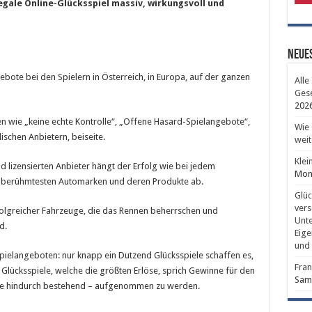
egale Online-Glücksspiel massiv, wirkungsvoll und
Neues
ebote bei den Spielern in Österreich, in Europa, auf der ganzen
Alle
Gese
202
en wie „keine echte Kontrolle“, „Offene Hasard-Spielangebote“,
Wie 
ischen Anbietern, beiseite.
weit
Klei
d lizensierten Anbieter hängt der Erfolg wie bei jedem
Mont
d berühmtesten Automarken und deren Produkte ab.
Glüc
vers
folgreicher Fahrzeuge, die das Rennen beherrschen und
Unte
d.
Eige
und 
sspielangeboten: nur knapp ein Dutzend Glücksspiele schaffen es,
Fran
 Glücksspiele, welche die größten Erlöse, sprich Gewinne für den
Sams
Jahre hindurch bestehend – aufgenommen zu werden.