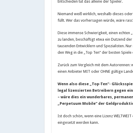
Entscheiden tut das alleine der Spieler.
Niemand weiß wirklich, weshalb dieses oder j
füllt. Wer das vorhersagen würde, wäre rasc
Diese immense Schwierigkeit, einen echten „
zu landen, beschäftigt etwa ein Dutzend der
tausenden Entwicklern und Spezialisten. Nur
den Weg in die „Top Ten“ der besten Spiele d
Zurück zum Vergleich mit dem Autorennen: we
einen Anbieter MIT oder OHNE gültige Landes
Wenn also diese „Top-Ten“- Glücksspiel
legal lizensierten Betreibern gegen ei
– wäre dies ein wunderbares, permanen
„Perpetuum Mobile“ der Geldprodukti
Ist doch schön, wenn eine Lizenz WELTWEIT 
eingesetzt werden kann.