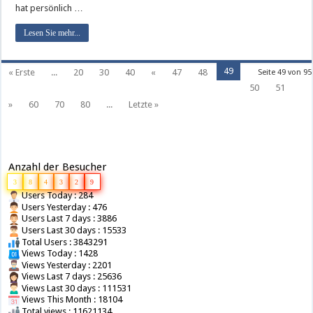
hat persönlich …
Lesen Sie mehr...
49
« Erste
...
20
30
40
«
47
48
Seite 49 von 95
50
51
»
60
70
80
...
Letzte »
Anzahl der Besucher
3
8
4
3
2
9
Users Today : 284
Users Yesterday : 476
Users Last 7 days : 3886
Users Last 30 days : 15533
Total Users : 3843291
Views Today : 1428
Views Yesterday : 2201
Views Last 7 days : 25636
Views Last 30 days : 111531
Views This Month : 18104
Total views : 11621134