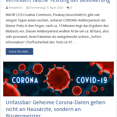
verhindert rasche Testung der Bevölkerung
Redaktion
Donnerstag, 9. April 2020
0
Bild © CC0 Creative Commons, Pixabay (Ausschnitt) Es gibt seit
einigen Tagen einen raschen, sicheren CORONA-Antikörpertest: ein
kleiner Pieks in den Finger, nach ca. 15 Minuten liegt das Ergebnis des
Bluttests vor. Diesen Antikörpertest wollten Ärzte um ca. 80 Euro, also
sehr preiswert, ihren Patienten als weitgehendst sichere „Sofort-
information“ (Treffsicherheit des Tests ist 97 …
Lesen Sie mehr...
Unfassbar: Geheime Corona-Daten gehen
nicht an Hausärzte, sondern an
Bürgermeister