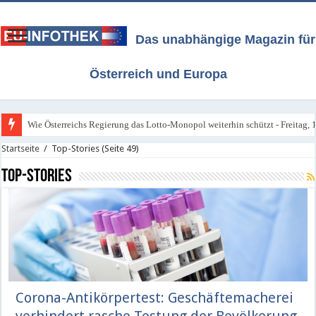
Das unabhängige Magazin für
Österreich und Europa
Wie Österreichs Regierung das Lotto-Monopol weiterhin schützt - Freitag, 1
Kleines Glücksspiel: Legalisierung gestoppt - Montag, 6. Juli 2026
Startseite
/
Top-Stories
(Seite 49)
Top-Stories
Corona-Antikörpertest: Geschäftemacherei