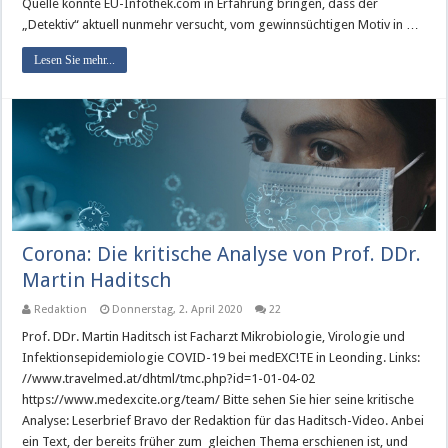
Quelle konnte EU-Infothek.com in Erfahrung bringen, dass der
„Detektiv“ aktuell nunmehr versucht, vom gewinnsüchtigen Motiv in …
Lesen Sie mehr...
Corona: Die kritische Analyse von Prof. DDr.
Martin Haditsch
Redaktion
Donnerstag, 2. April 2020
22
Prof. DDr. Martin Haditsch ist Facharzt Mikrobiologie, Virologie und
Infektionsepidemiologie COVID-19 bei medEXC!TE in Leonding. Links:
//www.travelmed.at/dhtml/tmc.php?id=1-01-04-02
https://www.medexcite.org/team/ Bitte sehen Sie hier seine kritische
Analyse: Leserbrief Bravo der Redaktion für das Haditsch-Video. Anbei
ein Text, der bereits früher zum gleichen Thema erschienen ist, und