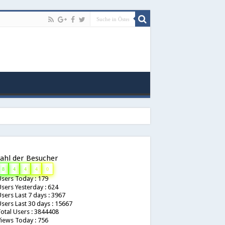
ahl der Besucher
8
4
4
4
0
sers Today : 179
sers Yesterday : 624
sers Last 7 days : 3967
sers Last 30 days : 15667
otal Users : 3844408
iews Today : 756