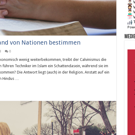
V
V
V
V
T
Powe
Medie
tand von Nationen bestimmen
8
0
konomisch wenig weiterbekommen, treibt der Calvinismus die
führen Techniker im Islam ein Schattendasein, während sie im
ommen? Die Antwort liegt (auch) in der Religion. Anstatt auf ein
en Hindus …