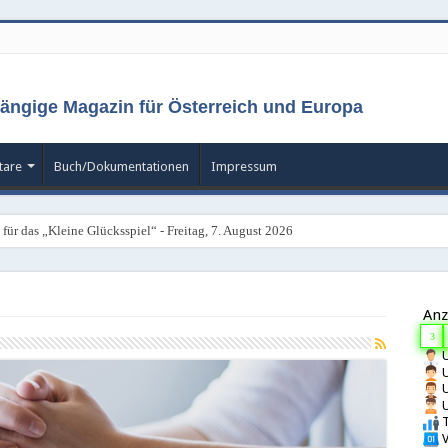
ängige Magazin für Österreich und Europa
are
Buch/Dokumentationen
Impressum
für das „Kleine Glücksspiel“ - Freitag, 7. August 2026
Anz
3
U
U
U
U
T
V