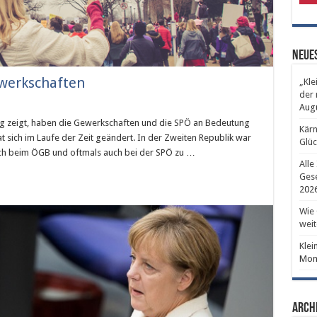
Neues
ewerkschaften
„Kle
der 
Aug
ag zeigt, haben die Gewerkschaften und die SPÖ an Bedeutung
Kärn
t sich im Laufe der Zeit geändert. In der Zweiten Republik war
Glüc
sbuch beim ÖGB und oftmals auch bei der SPÖ zu …
Alle
Gese
202
Wie 
weit
Klei
Mont
Arch