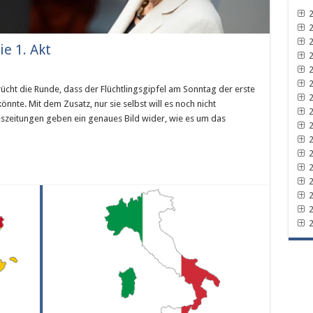
2
2
2
e 1. Akt
2
2
2
ücht die Runde, dass der Flüchtlingsgipfel am Sonntag der erste
2
nte. Mit dem Zusatz, nur sie selbst will es noch nicht
2
szeitungen geben ein genaues Bild wider, wie es um das
2
2
2
2
2
2
2
2