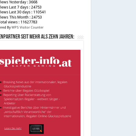
iews Yesterday : 3668
iews Last 7 days : 24753
iews Last 30 days : 110541
iews This Month : 24753
otal views : 11627783
red By
WPS Visitor Counter
npartner seit mehr als zehn Jahren: