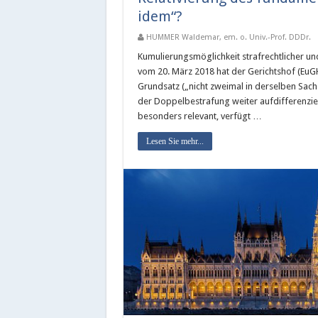
idem“?
HUMMER Waldemar, em. o. Univ.-Prof. DDDr.
Kumulierungsmöglichkeit strafrechtlicher und
vom 20. März 2018 hat der Gerichtshof (Eu
Grundsatz („nicht zweimal in derselben Sac
der Doppelbestrafung weiter aufdifferenzier
besonders relevant, verfügt …
Lesen Sie mehr...