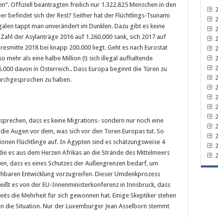
en“. Offiziell beantragten freilich nur 1.322.825 Menschen in den
2
r befindet sich der Rest? Seither hat der Flüchtlings-Tsunami
2
egalen tappt man unverändert im Dunklen. Dazu gibt es keine
2
e Zahl der Asylanträge 2016 auf 1.260.000 sank, sich 2017 auf
2
hresmitte 2018 bei knapp 200.000 liegt. Geht es nach Eurostat
2
2
mehr als eine halbe Million (!) sich illegal aufhaltende
2
5.000 davon in Österreich.. Dass Europa beginnt die Türen zu
2
durchgesprochen zu haben.
2
2
2
2
prechen, dass es keine Migrations- sondern nur noch eine
2
e die Augen vor dem, was sich vor den Toren Europas tut. So
2
illionen Flüchtlinge auf. In Ägypten sind es schätzungsweise 4
2
ie es aus dem Herzen Afrikas an die Strände des Mittelmeers
2
nen, dass es eines Schutzes der Außengrenzen bedarf, um
bsehbaren Entwicklung vorzugreifen. Dieser Umdenkprozess
 heißt es von der EU-Innenministerkonferenz in Innsbruck, dass
its die Mehrheit für sich gewonnen hat. Einige Skeptiker stehen
n die Situation. Nur der Luxemburger Jean Asselborn stemmt