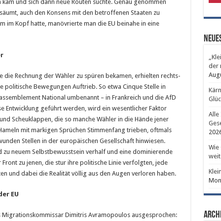
gen kam und sich dann neue Routen suchte. Genau genommen
bsäumt, auch den Konsens mit den betroffenen Staaten zu
m im Kopf hatte, manövrierte man die EU beinahe in eine
Neues
er
„Kle
der 
Aug
ise die Rechnung der Wähler zu spüren bekamen, erhielten rechts-
 politische Bewegungen Auftrieb. So etwa Cinque Stelle in
Kärn
u Rassemblement National umbenannt – in Frankreich und die AfD
Glüc
se Entwicklung geführt werden, wird ein wesentlicher Faktor
Alle
en und Scheuklappen, die so manche Wähler in die Hände jener
Gese
n Hameln mit markigen Sprüchen Stimmenfang trieben, oftmals
202
wunden Stellen in der europäischen Gesellschaft hinwiesen.
Wie 
d zu neuem Selbstbewusstsein verhalf und eine dominierende
weit
Front zu jenen, die stur ihre politische Linie verfolgten, jede
Klei
ten und dabei die Realität völlig aus den Augen verloren haben.
Mont
 der EU
Arch
 es Migrationskommissar Dimitris Avramopoulos ausgesprochen: