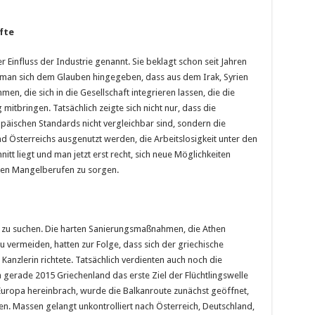
fte
er Einfluss der Industrie genannt. Sie beklagt schon seit Jahren
t man sich dem Glauben hingegeben, dass aus dem Irak, Syrien
, die sich in die Gesellschaft integrieren lassen, die die
itbringen. Tatsächlich zeigte sich nicht nur, dass die
päischen Standards nicht vergleichbar sind, sondern die
nd Österreichs ausgenutzt werden, die Arbeitslosigkeit unter den
t liegt und man jetzt erst recht, sich neue Möglichkeiten
den Mangelberufen zu sorgen.
ise zu suchen. Die harten Sanierungsmaßnahmen, die Athen
 vermeiden, hatten zur Folge, dass sich der griechische
anzlerin richtete. Tatsächlich verdienten auch noch die
gerade 2015 Griechenland das erste Ziel der Flüchtlingswelle
 Europa hereinbrach, wurde die Balkanroute zunächst geöffnet,
n. Massen gelangt unkontrolliert nach Österreich, Deutschland,