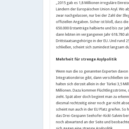
„2015 gab es 1,8 Millionen irreguläre Einreis
Ländern der Europäischen Union Asyl. Wo abe
zwar nachgelassen, nur bei der Zahl der Ill
offiziellen Angaben. Sicher ist bloß, dass di
650.000 Erstanträge halbierte und bis zur Ja
dann lebten im vergangenen Jahr 618.780 also 
Drittstaatsangehörige in der EU. Und rund 2
schließen, scheint sich zumindest langsam 
Mehrheit für strenge Asylpolitik
Wenn nun die so genannten Experten davon s
Integrationskrise gibt, dann verschließen si
halten sich derzeit allein in der Türkei 3,5 M
Millionen. Dazu kommen Flüchtlingsströme, d
zieht. Spät aber doch beginnt man zu erken
diesmal rechtzeitig einer noch gar nicht a
scheint nun auch in der EU Platz greifen. So
das Drei-Gespann Seehofer-Kickl-Salvini bere
noch abwartend an der Seite und beobachte
sich gegen eine strenge Asylpolitik.