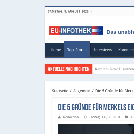
SAMSTAG, 8. AUGUST 2026
Das unabh
Home
Top-Stories
Interviews
Komment
Aktuelle Nachrichten
Alle Infos über Österrei
Startseite
/
Allgemein
/
Die 5 Gründe für Merkel
Die 5 Gründe für Merkels ei
Redaktion
Freitag, 13. Juli 2018
Al