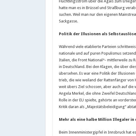
Flüchtlingsstrom über die Ägäis zum Erlie
hatte man es in Brüssel und Straßburg vera
suchen. Weil man nur den eigenen Mainstrea
Sackgasse.
Politik der Illusionen als Selbstauslös
Während viele etablierte Parteien schrittwe
nationale und auf puren Populismus setzende
Italien, die Front National^- mittlerweile z
in Deutschland. Bei den Klagen, die über die
übersehen. Es war eine Politik der Illusion
trieb, die wie weiland der Rattenfänger vo
weit übers Ziel schossen, aber auch auf die 
Angela Merkel, die ohne Zweifel Deutschlan
Rolle in der EU spielte, gehörte an vorderster 
Kritik daran als „Majestätsbeleidigung“ abta
Mehr als eine halbe Million Illegaler in
Beim Innenministergipfel in Innsbruck hat