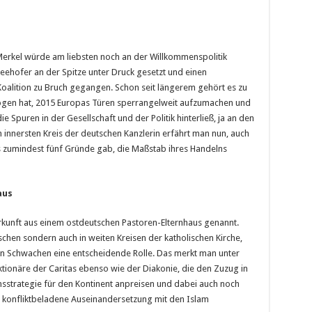
erkel würde am liebsten noch an der Willkommenspolitik
 Seehofer an der Spitze unter Druck gesetzt und einen
Koalition zu Bruch gegangen. Schon seit längerem gehört es zu
gen hat, 2015 Europas Türen sperrangelweit aufzumachen und
e Spuren in der Gesellschaft und der Politik hinterließ, ja an den
 innersten Kreis der deutschen Kanzlerin erfährt man nun, auch
 es zumindest fünf Gründe gab, die Maßstab ihres Handelns
aus
rkunft aus einem ostdeutschen Pastoren-Elternhaus genannt.
tischen sondern auch in weiten Kreisen der katholischen Kirche,
n Schwachen eine entscheidende Rolle. Das merkt man unter
onäre der Caritas ebenso wie der Diakonie, die den Zuzug in
sstrategie für den Kontinent anpreisen und dabei auch noch
ne konfliktbeladene Auseinandersetzung mit den Islam