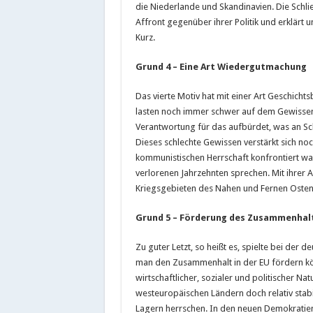
die Niederlande und Skandinavien. Die Schl
Affront gegenüber ihrer Politik und erklärt
Kurz.
Grund 4 – Eine Art Wiedergutmachung
Das vierte Motiv hat mit einer Art Geschicht
lasten noch immer schwer auf dem Gewissen
Verantwortung für das aufbürdet, was an S
Dieses schlechte Gewissen verstärkt sich n
kommunistischen Herrschaft konfrontiert wa
verlorenen Jahrzehnten sprechen. Mit ihrer
Kriegsgebieten des Nahen und Fernen Ostens
Grund 5 – Förderung des Zusammenhal
Zu guter Letzt, so heißt es, spielte bei der de
man den Zusammenhalt in der EU fördern kön
wirtschaftlicher, sozialer und politischer Na
westeuropäischen Ländern doch relativ stabi
Lagern herrschen. In den neuen Demokratien