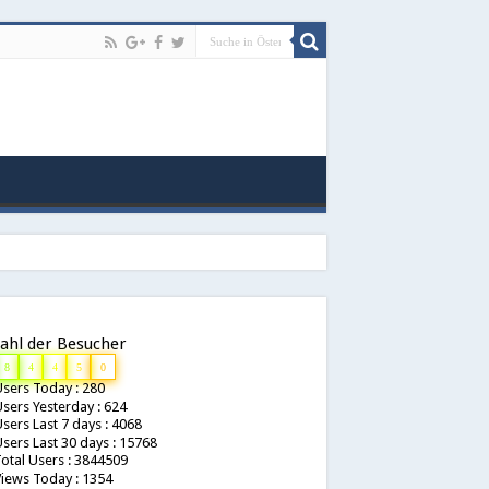
ahl der Besucher
8
4
4
5
0
sers Today : 280
sers Yesterday : 624
sers Last 7 days : 4068
sers Last 30 days : 15768
otal Users : 3844509
iews Today : 1354