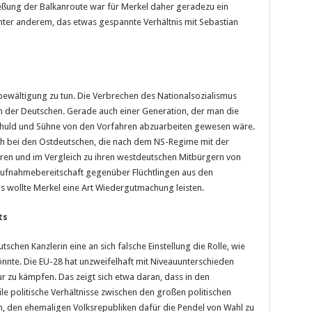
ießung der Balkanroute war für Merkel daher geradezu ein
 unter anderem, das etwas gespannte Verhältnis mit Sebastian
sbewältigung zu tun. Die Verbrechen des Nationalsozialismus
 der Deutschen. Gerade auch einer Generation, der man die
chuld und Sühne von den Vorfahren abzuarbeiten gewesen wäre.
och bei den Ostdeutschen, die nach dem NS-Regime mit der
ren und im Vergleich zu ihren westdeutschen Mitbürgern von
 Aufnahmebereitschaft gegenüber Flüchtlingen aus den
 wollte Merkel eine Art Wiedergutmachung leisten.
ts
utschen Kanzlerin eine an sich falsche Einstellung die Rolle, wie
nte. Die EU-28 hat unzweifelhaft mit Niveauunterschieden
tur zu kämpfen. Das zeigt sich etwa daran, dass in den
le politische Verhältnisse zwischen den großen politischen
, den ehemaligen Volksrepubliken dafür die Pendel von Wahl zu