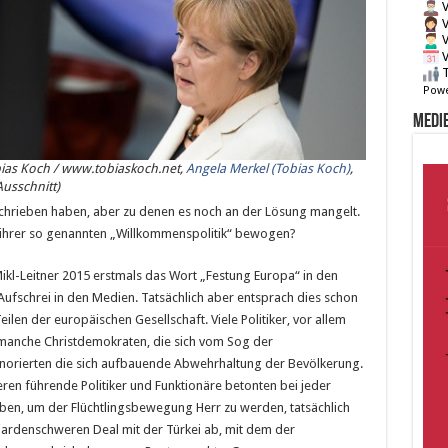
V
V
V
V
T
Powe
Medie
bias Koch / www.tobiaskoch.net,
Angela Merkel (Tobias Koch)
,
usschnitt)
schrieben haben, aber zu denen es noch an der Lösung mangelt.
u ihrer so genannten „Willkommenspolitik“ bewogen?
ikl-Leitner 2015 erstmals das Wort „Festung Europa“ in den
ufschrei in den Medien. Tatsächlich aber entsprach dies schon
len der europäischen Gesellschaft. Viele Politiker, vor allem
manche Christdemokraten, die sich vom Sog der
ignorierten die sich aufbauende Abwehrhaltung der Bevölkerung.
eren führende Politiker und Funktionäre betonten bei jeder
aben, um der Flüchtlingsbewegung Herr zu werden, tatsächlich
liardenschweren Deal mit der Türkei ab, mit dem der