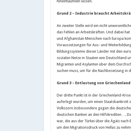
hineintaumeln lassen.
Grund 2 – Industrie braucht Arbeitskrä
An zweiter Stelle wird ein nicht unwesentlich
das Fehlen an Arbeitskräften. Und dabei ha
und Afghanistan Menschen nach Europa kommen
Voraussetzungen für Aus- und Weiterbildung m
Bildungssysteme dieser Länder mit den euro
sozialen Netze in Staaten wie Deutschland u
Migranten und Asylanten über dem Durchschnit
suchen muss, um für die Nachbesetzung in 
Grund 3 – Entlastung von Griechenland
Der dritte Punkt ist in der Griechenland-Kr
auferlegt wurden, um einen Staatsbankrott zu
Volkszorn insbesondere gegen die deutsche K
deutschen Banken an den Hilfskrediten…. Da 
war, die aus der Türkei über die Ägäis nach
um den Migrationsdruck von Hellas zu nehme