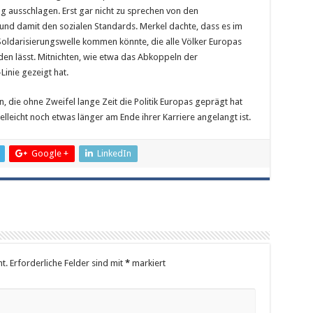
ng ausschlagen. Erst gar nicht zu sprechen von den
und damit den sozialen Standards. Merkel dachte, dass es im
Soldarisierungswelle kommen könnte, die alle Völker Europas
n lässt. Mitnichten, wie etwa das Abkoppeln der
inie gezeigt hat.
in, die ohne Zweifel lange Zeit die Politik Europas geprägt hat
eicht noch etwas länger am Ende ihrer Karriere angelangt ist.
Google +
LinkedIn
t.
Erforderliche Felder sind mit
*
markiert