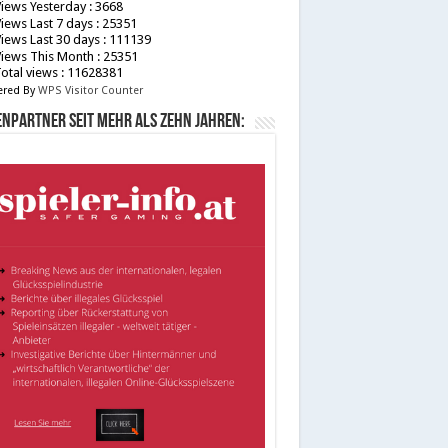
iews Yesterday : 3668
iews Last 7 days : 25351
iews Last 30 days : 111139
iews This Month : 25351
otal views : 11628381
red By
WPS Visitor Counter
npartner seit mehr als zehn Jahren: