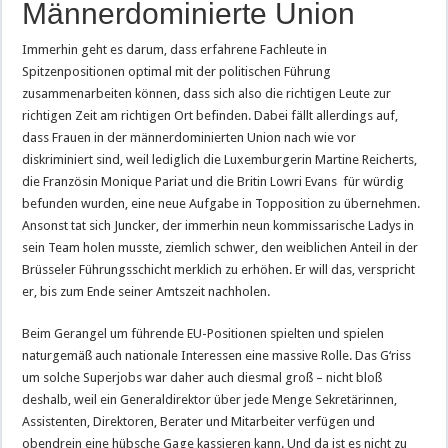
Männerdominierte Union
Immerhin geht es darum, dass erfahrene Fachleute in
Spitzenpositionen optimal mit der politischen Führung
zusammenarbeiten können, dass sich also die richtigen Leute zur
richtigen Zeit am richtigen Ort befinden. Dabei fällt allerdings auf,
dass Frauen in der männerdominierten Union nach wie vor
diskriminiert sind, weil lediglich die Luxemburgerin Martine Reicherts,
die Französin Monique Pariat und die Britin Lowri Evans für würdig
befunden wurden, eine neue Aufgabe in Topposition zu übernehmen.
Ansonst tat sich Juncker, der immerhin neun kommissarische Ladys in
sein Team holen musste, ziemlich schwer, den weiblichen Anteil in der
Brüsseler Führungsschicht merklich zu erhöhen. Er will das, verspricht
er, bis zum Ende seiner Amtszeit nachholen.
Beim Gerangel um führende EU-Positionen spielten und spielen
naturgemäß auch nationale Interessen eine massive Rolle. Das G‘riss
um solche Superjobs war daher auch diesmal groß – nicht bloß
deshalb, weil ein Generaldirektor über jede Menge Sekretärinnen,
Assistenten, Direktoren, Berater und Mitarbeiter verfügen und
obendrein eine hübsche Gage kassieren kann. Und da ist es nicht zu