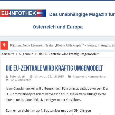
Das unabhängige Magazin für
Österreich und Europa
Kärnten: Neue Lizenzen für das „Kleine Glücksspiel“ - Freitag, 7. August 2
Startseite
/
Allgemein
/
Die EU-Zentrale wird kräftig umgemodelt
Die EU-Zentrale wird kräftig umgemodelt
Peter Muzik
Mittwoch, 29. Juli 2015
Allgemein
,
Kommentare
7,402 Ansichten
Jean-Claude Juncker will offensichtlich Führungsqualität beweisen: Der
EU-Kommissionspräsident verpasst der Brüsseler Verwaltungsspitze
eine neue Struktur inklusive einiger neuer Gesichter.
Zum einen steht ihm ab 1. September mit dem 59-jährigen