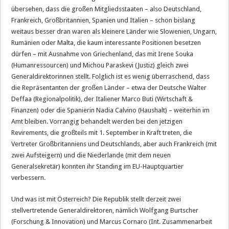
übersehen, dass die großen Mitgliedsstaaten – also Deutschland,
Frankreich, Großbritannien, Spanien und Italien – schon bislang
weitaus besser dran waren als kleinere Länder wie Slowenien, Ungarn,
Rumänien oder Malta, die kaum interessante Positionen besetzen
dürfen – mit Ausnahme von Griechenland, das mit Irene Souka
(Humanressourcen) und Michou Paraskevi (Justiz) gleich zwei
Generaldirektorinnen stellt. Folglich ist es wenig überraschend, dass
die Repräsentanten der großen Länder – etwa der Deutsche Walter
Deffaa (Regionalpolitik), der Italiener Marco Buti (Wirtschaft &
Finanzen) oder die Spanierin Nadia Calvino (Haushalt) – weiterhin im
Amt bleiben. Vorrangig behandelt werden bei den jetzigen
Revirements, die großteils mit 1. September in Kraft treten, die
Vertreter Großbritanniens und Deutschlands, aber auch Frankreich (mit
zwei Aufsteigern) und die Niederlande (mit dem neuen
Generalsekretär) konnten ihr Standing im EU-Hauptquartier
verbessern.
Und was ist mit Österreich? Die Republik stellt derzeit zwei
stellvertretende Generaldirektoren, nämlich Wolfgang Burtscher
(Forschung & Innovation) und Marcus Cornaro (Int. Zusammenarbeit