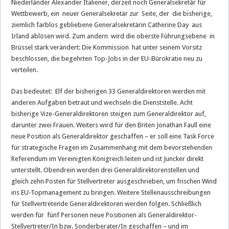
Niederländer Alexander Italiener, derzeit noch Generalsekretär für
Wettbewerb, ein neuer Generalsekretär zur Seite, der die bisherige,
ziemlich farblos gebliebene Generalsekretärin Catherine Day aus
Irland ablösen wird. Zum andern wird die oberste Führungsebene in
Brüssel stark verändert: Die Kommission hat unter seinem Vorsitz
beschlossen, die begehrten Top-Jobs in der EU-Bürokratie neu zu
verteilen.
Das bedeutet: Elf der bisherigen 33 Generaldirektoren werden mit
anderen Aufgaben betraut und wechseln die Dienststelle. Acht
bisherige Vize-Generaldirektoren steigen zum Generaldirektor auf,
darunter zwei Frauen. Weiters wird für den Briten Jonathan Faull eine
neue Position als Generaldirektor geschaffen – er soll eine Task Force
für strategische Fragen im Zusammenhang mit dem bevorstehenden
Referendum im Vereinigten Königreich leiten und ist Juncker direkt
unterstellt. Obendrein werden drei Generaldirektorenstellen und
gleich zehn Posten für Stellvertreter ausgeschrieben, um frischen Wind
ins EU-Topmanagement zu bringen. Weitere Stellenausschreibungen
für Stellvertretende Generaldirektoren werden folgen. Schließlich
werden für fünf Personen neue Positionen als Generaldirektor-
Stellvertreter/In bzw. Sonderberater/In geschaffen – und im