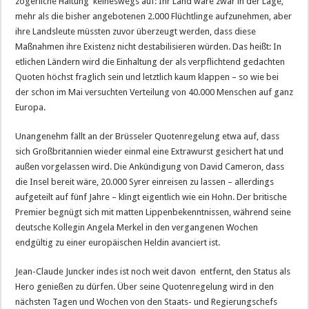
zögerliche Haltung keineswegs auf: Ihr Land wäre zwar in der Lage,
mehr als die bisher angebotenen 2.000 Flüchtlinge aufzunehmen, aber
ihre Landsleute müssten zuvor überzeugt werden, dass diese
Maßnahmen ihre Existenz nicht destabilisieren würden. Das heißt: In
etlichen Ländern wird die Einhaltung der als verpflichtend gedachten
Quoten höchst fraglich sein und letztlich kaum klappen – so wie bei
der schon im Mai versuchten Verteilung von 40.000 Menschen auf ganz
Europa.
Unangenehm fällt an der Brüsseler Quotenregelung etwa auf, dass
sich Großbritannien wieder einmal eine Extrawurst gesichert hat und
außen vorgelassen wird. Die Ankündigung von David Cameron, dass
die Insel bereit wäre, 20.000 Syrer einreisen zu lassen – allerdings
aufgeteilt auf fünf Jahre – klingt eigentlich wie ein Hohn. Der britische
Premier begnügt sich mit matten Lippenbekenntnissen, während seine
deutsche Kollegin Angela Merkel in den vergangenen Wochen
endgültig zu einer europäischen Heldin avanciert ist.
Jean-Claude Juncker indes ist noch weit davon entfernt, den Status als
Hero genießen zu dürfen. Über seine Quotenregelung wird in den
nächsten Tagen und Wochen von den Staats- und Regierungschefs