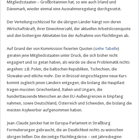
Mitgliedsstaaten – Großbritannien hat, so wie auch Irland und
Dänemark, wieder einmal eine Ausnahmeregelung durchgesetzt.
Der Verteilungsschlüssel für die übrigen Länder hängt von deren
Wirtschaftskraft, ihrer Einwohnerzahl, der aktuellen Arbeitslosenquote
und den bisherigen Aktivitäten bei der Aufnahme von Flüchtlingen ab.
Auf Grund der von Kommission fixierten Quoten (
siehe Tabelle
)
geraten jene Mitgliedsstaaten unter Druck, die sich bisher nicht
engagiert und so getan haben, als würde sie diese Problematik nichts
angehen: z.B. Polen, die baltischen Republiken, Tschechien, die
Slowakei und etliche mehr. Der in Brüssel eingeschlagene neue Kurs
kommt zugleich jenen Ländern entgegen, die bislang die Hauptlast
tragen mussten: Griechenland, Italien und Ungarn, die
hunderttausende Menschen an den EU-Außengrenzen in Empfang
nahmen, sowie Deutschland, Österreich und Schweden, die bislang die
meisten Asylwerber aufgenommen haben.
Jean-Claude Juncker hat im Europa-Parlament in Straßburg
Formulierungen gebraucht, die an Deutlichkeit nichts zu wünschen
übrigen ließen: Die derzeitige Flüchtlingskrise – seit Jahresbeginn