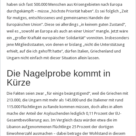
haben sich fast 500.000 Menschen aus Krisengebieten nach Europa
durchgekämpft – müsse „höchste Priorität haben“. Es sei folglich „Zeit
für mutiges, entschlossenes und gemeinsames Handeln der
Europäischen Union“. Diese sei allerdings „in keinem guten Zustand“,
weil es „sowohl an Europa als auch an einer Union“ mangle. Jetzt wäre
ein „großer Kraftakt europäischer Solidarität“ vonnöten. Insbesonders
jene Mitgliedsstaaten, von denen er bislang „nicht die Unterstützung
erhielt, auf die ich gehofft hatte“, dürfen Italien, Griechenland und
Ungarn nicht einfach mit dieser Situation allein lassen.
Die Nagelprobe kommt in
Kürze
Die Fakten seien zwar „für einige beängstigend“, weil die Griechen mit
213.000, die Ungarn mit mehr als 145.000 und die Italiener mit rund
115.000 Flüchtlingen zu Rande kommen müssen, doch alles in allem
mache der Anteil der Asylsuchenden lediglich 0,11 Prozent der EU-
Gesamtbevölkerung aus. Im Vergleich dazu würden etwa die im
Libanon aufgenommenen Flüchtlinge 25 Prozent der dortigen
Einwohnerzahl ausmachen – dabei betrage der Wohlstand in diesem