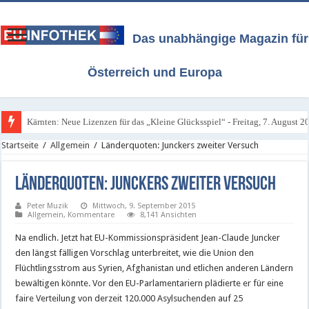
Das unabhängige Magazin für
Österreich und Europa
Kärnten: Neue Lizenzen für das „Kleine Glücksspiel“ - Freitag, 7. August 2
Alle Infos über Österreichs neues Glücksspiel-Gesetz / Stand 4. August 202
Startseite
/
Allgemein
/
Länderquoten: Junckers zweiter Versuch
Länderquoten: Junckers zweiter Versuch
Peter Muzik
Mittwoch, 9. September 2015
Allgemein
,
Kommentare
8,141 Ansichten
Na endlich. Jetzt hat EU-Kommissionspräsident Jean-Claude Juncker
den längst fälligen Vorschlag unterbreitet, wie die Union den
Flüchtlingsstrom aus Syrien, Afghanistan und etlichen anderen Ländern
bewältigen könnte. Vor den EU-Parlamentariern plädierte er für eine
faire Verteilung von derzeit 120.000 Asylsuchenden auf 25