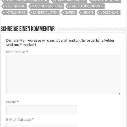
EU-KOMMISSIONSPRÄSIDENT
EU-PARLAMENTARIER
FAIRE VERTEILUNG
FLÜCHTLINGE
FLÜCHTLINGSSTROM
JEAN-CLAUDE JUNCKER
KOMMENTARE
LÄNDERQUOTEN
SYRIEN
UNION
VORSCHLAG
Schreibe einen Kommentar
Deine E-Mail-Adresse wird nicht veröffentlicht.
Erforderliche Felder
sind mit
*
markiert
Kommentar
*
Name
*
E-Mail-Adresse
*