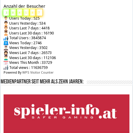
Anzahl der Besucher
3
8
4
5
8
7
Users Today : 525
Users Yesterday : 534
Users Last 7 days : 4418
Users Last 30 days : 16190
Total Users : 3845874
Views Today : 2746
Views Yesterday : 3502
Views Last 7 days : 26573
Views Last 30 days : 112106
Views This Month : 33729
Total views : 11636759
Powered By
WPS Visitor Counter
Medienpartner seit mehr als zehn Jahren: