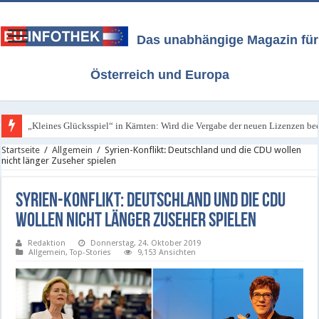
Das unabhängige Magazin für
Österreich und Europa
„Kleines Glücksspiel“ in Kärnten: Wird die Vergabe der neuen Lizenzen bee
ORF / Kärnten: Neue Lizenzen für das „Kleine Glücksspiel“ - Freitag, 7. A
Startseite
/
Allgemein
/
Syrien-Konflikt: Deutschland und die CDU wollen
nicht länger Zuseher spielen
Syrien-Konflikt: Deutschland und die CDU
wollen nicht länger Zuseher spielen
Redaktion
Donnerstag, 24. Oktober 2019
Allgemein
,
Top-Stories
9,153 Ansichten