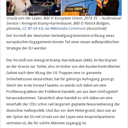
Ursula von der Leyen, Bild © European Union, 2019, EC – Audiovisual
Service / Annegret Kramp-Karrenbauer, Bild © Patrick Büttgen,
phoenix,
CC BY-SA 4.0
,
via Wikimedia Commons
(Ausschnitt)
Der Vorstoß der deutschen Verteidigungsministerin in Bezug eines
europäischen Engagements könnte Teil einer neuen außenpolitischen
Strategie der EU werden
Der Vorstoß von Annegret Kramp-Karrenbauer (AKK), im Nordsyrien
an der Grenze zur Türkei, also im bisher von den Kurden kontrollierten
Gebiet nach dem Abzug der US-Truppen eine so genannte
Sicherheitszone einzurichten, hat für gehörige Aufregung gesorgt.
Gleich der erste Vorwurf lautete, es würde sich dabei um eine
Profilierungsaktion der Politikerin handeln, um aus dem Umfragetief
herauszukommen. Tatsächlich aber handelt es sich dabei um eine
innerhalb der CDU schon seit längerem geplante Neuorientierung der
deutschen Außenpolitik. Und das vor dem Hintergrund, dass nun an
der Spitze der EU mit Ursula von der Leyen eine Ansprechpartnerin
vertreten ist, die für solche Aktionen zugängig ist.