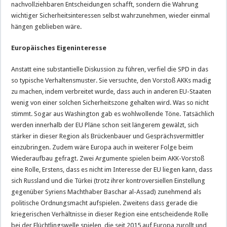
nachvollziehbaren Entscheidungen schafft, sondern die Wahrung
wichtiger Sicherheitsinteressen selbst wahrzunehmen, wieder einmal
hängen geblieben wäre.
Europäisches Eigeninteresse
Anstatt eine substantielle Diskussion zu führen, verfiel die SPD in das
so typische Verhaltensmuster. Sie versuchte, den Vorstoß AKKs madig
zu machen, indem verbreitet wurde, dass auch in anderen EU-Staaten
wenig von einer solchen Sicherheitszone gehalten wird. Was so nicht
stimmt. Sogar aus Washington gab es wohlwollende Töne. Tatsächlich
werden innerhalb der EU Pläne schon seit längerem gewälzt, sich
stärker in dieser Region als Brückenbauer und Gesprächsvermittler
einzubringen. Zudem wäre Europa auch in weiterer Folge beim
Wiederaufbau gefragt. Zwei Argumente spielen beim AKK-Vorstoß
eine Rolle, Erstens, dass es nicht im Interesse der EU liegen kann, dass
sich Russland und die Türkei (trotz ihrer kontroversiellen Einstellung
gegenüber Syriens Machthaber Baschar al-Assad) zunehmend als
politische Ordnungsmacht aufspielen. Zweitens dass gerade die
kriegerischen Verhältnisse in dieser Region eine entscheidende Rolle
bei der Flüchtlingswelle spielen, die seit 2015 auf Europa zurollt und