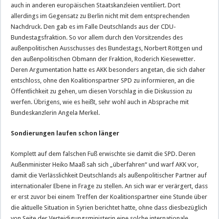
auch in anderen europäischen Staatskanzleien ventiliert. Dort
allerdings im Gegensatz zu Berlin nicht mit dem entsprechenden
Nachdruck. Den gab es im Falle Deutschlands aus der CDU-
Bundestagsfraktion. So vor allem durch den Vorsitzendes des
außenpolitischen Ausschusses des Bundestags, Norbert Röttgen und
den außenpolitischen Obmann der Fraktion, Roderich Kiesewetter.
Deren Argumentation hatte es AKK besonders angetan, die sich daher
entschloss, ohne den Koalitionspartner SPD zu informieren, an die
Öffentlichkeit zu gehen, um diesen Vorschlag in die Diskussion zu
werfen. Übrigens, wie es heißt, sehr wohl auch in Absprache mit
Bundeskanzlerin Angela Merkel.
Sondierungen laufen schon länger
Komplett auf dem falschen Fuß erwischte sie damit die SPD. Deren
Außenminister Heiko Maaß sah sich „überfahren“ und warf AKK vor,
damit die Verlässlichkeit Deutschlands als außenpolitischer Partner auf
internationaler Ebene in Frage zu stellen. An sich war er verärgert, dass
er erst zuvor bei einem Treffen der Koalitionspartner eine Stunde über
die aktuelle Situation in Syrien berichtet hatte, ohne dass diesbezüglich
von Seite der Verteidigungsministerin eine solche internationale