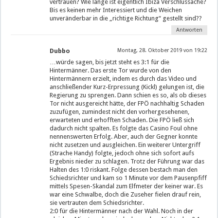
vertrauen? Wie lange ist eigentlich Ibiza Verschlussache?
Bis es keinen mehr Interessiert und die Weichen
unveränderbar in die „richtige Richtung“ gestellt sind??
Antworten
Dubbo
Montag, 28. Oktober 2019 von 19:22
…würde sagen, bis jetzt steht es 3:1 für die
Hintermänner. Das erste Tor wurde von den
Hintermännern erzielt, indem es durch das Video und
anschließender Kurz-Erpressung (Kickl) gelungen ist, die
Regierung zu sprengen. Dann schien es so, als ob dieses
Tor nicht ausgereicht hätte, der FPÖ nachhaltig Schaden
zuzufügen, zumindest nicht den vorhergesehenen,
erwarteten und erhofften Schaden. Die FPÖ ließ sich
dadurch nicht spalten. Es folgte das Casino Foul ohne
nennenswerten Erfolg. Aber, auch der Gegner konnte
nicht zusetzen und ausgleichen. Ein weiterer Untergriff
(Strache Handy) folgte, jedoch ohne sich sofort aufs
Ergebnis nieder zu schlagen. Trotz der Führung war das
Halten des 1:0 riskant. Folge dessen bestach man den
Schiedsrichter und kam so 1 Minute vor dem Pausenpfiff
mittels Spesen-Skandal zum Elfmeter der keiner war. Es
war eine Schwalbe, doch die Zuseher fielen drauf rein,
sie vertrauten dem Schiedsrichter.
2:0 für die Hintermänner nach der Wahl. Noch in der