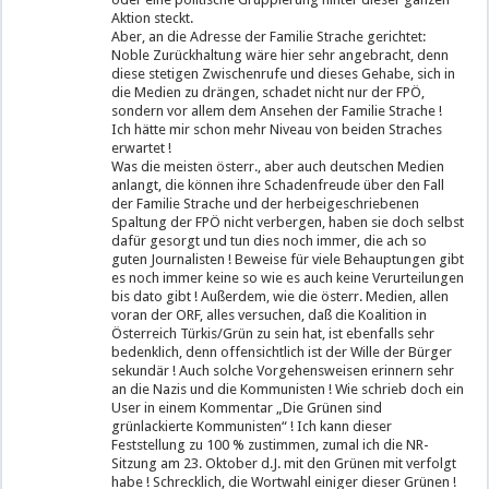
Aktion steckt.
Aber, an die Adresse der Familie Strache gerichtet:
Noble Zurückhaltung wäre hier sehr angebracht, denn
diese stetigen Zwischenrufe und dieses Gehabe, sich in
die Medien zu drängen, schadet nicht nur der FPÖ,
sondern vor allem dem Ansehen der Familie Strache !
Ich hätte mir schon mehr Niveau von beiden Straches
erwartet !
Was die meisten österr., aber auch deutschen Medien
anlangt, die können ihre Schadenfreude über den Fall
der Familie Strache und der herbeigeschriebenen
Spaltung der FPÖ nicht verbergen, haben sie doch selbst
dafür gesorgt und tun dies noch immer, die ach so
guten Journalisten ! Beweise für viele Behauptungen gibt
es noch immer keine so wie es auch keine Verurteilungen
bis dato gibt ! Außerdem, wie die österr. Medien, allen
voran der ORF, alles versuchen, daß die Koalition in
Österreich Türkis/Grün zu sein hat, ist ebenfalls sehr
bedenklich, denn offensichtlich ist der Wille der Bürger
sekundär ! Auch solche Vorgehensweisen erinnern sehr
an die Nazis und die Kommunisten ! Wie schrieb doch ein
User in einem Kommentar „Die Grünen sind
grünlackierte Kommunisten“ ! Ich kann dieser
Feststellung zu 100 % zustimmen, zumal ich die NR-
Sitzung am 23. Oktober d.J. mit den Grünen mit verfolgt
habe ! Schrecklich, die Wortwahl einiger dieser Grünen !