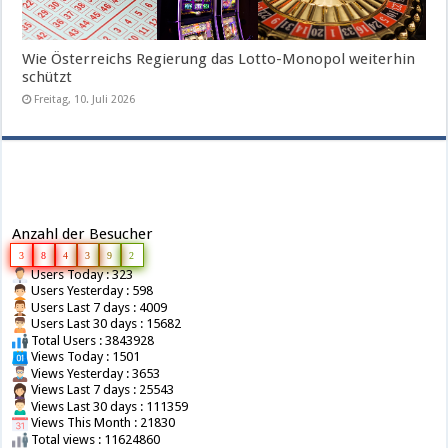
Wie Österreichs Regierung das Lotto-Monopol weiterhin
schützt
Freitag, 10. Juli 2026
Anzahl der Besucher
3
8
4
3
9
2
Users Today : 323
Users Yesterday : 598
Users Last 7 days : 4009
Users Last 30 days : 15682
Total Users : 3843928
Views Today : 1501
Views Yesterday : 3653
Views Last 7 days : 25543
Views Last 30 days : 111359
Views This Month : 21830
Total views : 11624860