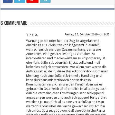
6 Kommentare
Tina O.
Freitag, 25. Oktober 2019 von 9:53
Warnungen hin oder her, der Zug ist abgefahren !
Allerdings aus 7 Minuten von insgesamt 7 Stunden,
wahrscheinlich aus dem Zusammenhang gerissene
Antworten, eine gesetzeswidriges Verhalten zu
interpretieren und medienwirksam zu kolportieren, ist
ebenfalls äußerst bedenklich !! Jetzt sollte und muß
lückenlos aufgeklärt werden ! Vor allem, wer waren die
Auftraggeber, denn, diese Ibiza-Abhöraktion ist meiner
Meinung nach eine äußerst kriminelle Handlung und
kann durchaus mit Methoden der Nazis resp.
Kommunisten verglichen werden ! Weit haben wir es
gebracht in Österreich ! Befremdlich ist allerdings auch,
daß die vermeintlichen Ermittlungen sehr schleppend
angegangen wurden und auch schleppend fortgeführt
werden ! Ja, natürlich, alles eine Verschlußsache ! Man
wartet bis Gras über die Sache gewachsen ist ! Ich bin
felsenfest überzeugt davon, daß eine politische Partei
oder eine politische Gruppierung hinter dieser ganzen