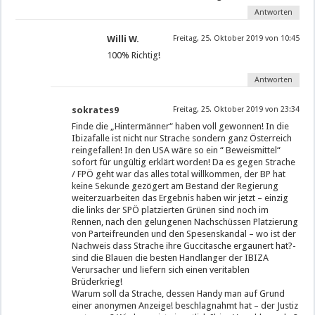
Antworten
Willi W.
Freitag, 25. Oktober 2019 von 10:45
100% Richtig!
Antworten
sokrates9
Freitag, 25. Oktober 2019 von 23:34
Finde die „Hintermänner“ haben voll gewonnen! In die
Ibizafalle ist nicht nur Strache sondern ganz Österreich
reingefallen! In den USA wäre so ein “ Beweismittel“
sofort für ungültig erklärt worden! Da es gegen Strache
/ FPÖ geht war das alles total willkommen, der BP hat
keine Sekunde gezögert am Bestand der Regierung
weiterzuarbeiten das Ergebnis haben wir jetzt – einzig
die links der SPÖ platzierten Grünen sind noch im
Rennen, nach den gelungenen Nachschüssen Platzierung
von Parteifreunden und den Spesenskandal – wo ist der
Nachweis dass Strache ihre Guccitasche ergaunert hat?-
sind die Blauen die besten Handlanger der IBIZA
Verursacher und liefern sich einen veritablen
Brüderkrieg!
Warum soll da Strache, dessen Handy man auf Grund
einer anonymen Anzeige! beschlagnahmt hat – der Justiz