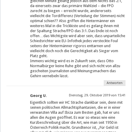
gleichen Minute gelang jedoch aus dem Nichts das 2:1,
da einerseits zwar das primäre Wahlziel – die FPÖ
zurecht zu biegen – erreicht wurde, andererseits
vielleicht die Tordifferenz (Verteilung der Stimmen) nicht
optimal schien?? Also griffen die Hintermänner ein
weiteres Mal in die Trickkiste und es gelang ihnen mit
der Spaltung Strache/FPÖ das 3:1. Das Ende ist noch
offen…das Wichtigste wird aber sein, dass unparteiliche
Schiedsrichter wie EU-Infothek jedes versteckte Foul
seitens der Hintermänner rigoros enttarnen und
vielleicht doch noch die Gerechtigkeit als Sieger vom
Platz geht.
Immens wichtig wird es in Zukunft sein, dass Otto
Normalbürger keine Ruhe gibt und sich nicht von allzu
gescheiten Journalisten und Meinungsmachern das
Gehirn vernebeln lässt.
Antworten
Georg U.
Dienstag, 29. Oktober 2019 von 15:41
Eigentlich sollten wir HC Strache dankbar sein, denn mit
seinen politischen Allmachtsphantasien, die er in einer
verwanzten Villa auf Ibiza zum Besten gab, hat er uns
allen die Augen geöffnet. Es war so etwas wie eine
Kurzbeschreibung über die Art, wie man seit 1950 in
Österreich Politik macht. Grundtenor ist, „Für Geld ist