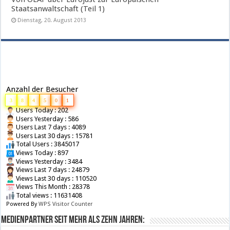
Staatsanwaltschaft (Teil 1)
Dienstag, 20. August 2013
Anzahl der Besucher
3
8
4
5
0
1
Users Today : 202
Users Yesterday : 586
Users Last 7 days : 4089
Users Last 30 days : 15781
Total Users : 3845017
Views Today : 897
Views Yesterday : 3484
Views Last 7 days : 24879
Views Last 30 days : 110520
Views This Month : 28378
Total views : 11631408
Powered By
WPS Visitor Counter
Medienpartner seit mehr als zehn Jahren: