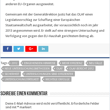
anderen EU-Organen ausgeweitet.
Gemeinsam mit der Generaldirektion Justiz hat das OLAF einen
Legislativvorschlag zur Schaffung einer Europäischen
Staatsanwaltschaft ausgearbeitet, der voraussichtlich noch im Jahr
2013 angenommen wird. Er stellt auf eine strengere Untersuchung und
Verfolgung von gegen den EU-Haushalt gerichtetem Betrug ab.
Tags
2012
EINGEHENDEN HINWEISE
MEHR EFFIZIENZ
NEU FÄLLE
NEUE UNTERSUCHUNGSMETHODEN
OLAF
OLAF-BERICHT 2012
SICHERHEIT
UNTERSUCHUNGEN SIND EFFIZIENTER
UNTERSUCHUNGSTÄTIGKEIT
WICHTIGE ERFOLGE
Schreibe einen Kommentar
Deine E-Mail-Adresse wird nicht veröffentlicht.
Erforderliche Felder
sind mit
*
markiert