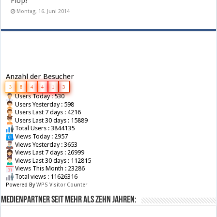
Flop!
Montag, 16. Juni 2014
Anzahl der Besucher
3
8
4
4
1
3
Users Today : 530
Users Yesterday : 598
Users Last 7 days : 4216
Users Last 30 days : 15889
Total Users : 3844135
Views Today : 2957
Views Yesterday : 3653
Views Last 7 days : 26999
Views Last 30 days : 112815
Views This Month : 23286
Total views : 11626316
Powered By
WPS Visitor Counter
Medienpartner seit mehr als zehn Jahren: