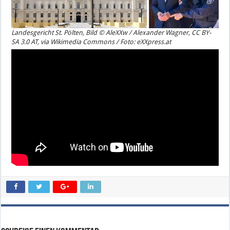
Landesgericht St. Pölten, Bild © AleXXw / Alexander Wagner, CC BY-
SA 3.0 AT, via Wikimedia Commons / Foto: eXXpress.at