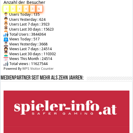
Anzahl der Besucher
3
8
4
4
3
6
Users Today : 135
Users Yesterday : 624
Users Last 7 days : 3923
Users Last 30 days : 15623
Total Users : 3844364
Views Today : 517
Views Yesterday : 3668
Views Last 7 days : 24514
Views Last 30 days : 110302
Views This Month : 24514
Total views : 11627544
Powered By
WPS Visitor Counter
Medienpartner seit mehr als zehn Jahren: