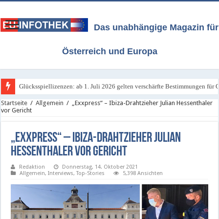
Das unabhängige Magazin für
Österreich und Europa
Glücksspiellizenzen: ab 1. Juli 2026 gelten verschärfte Bestimmungen für O
Französischer Riese hat unsere Lotterien im Visier - Samstag, 4. Juli 2026
Startseite
/
Allgemein
/
„Exxpress“ – Ibiza-Drahtzieher Julian Hessenthaler
vor Gericht
„Exxpress“ – Ibiza-Drahtzieher Julian
Hessenthaler vor Gericht
Redaktion
Donnerstag, 14. Oktober 2021
Allgemein
,
Interviews
,
Top-Stories
5,398 Ansichten