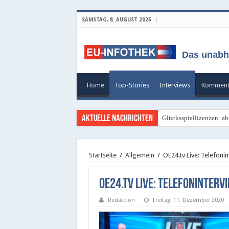
SAMSTAG, 8. AUGUST 2026
Das unabh
Home
Top-Stories
Interviews
Komment
Aktuelle Nachrichten
Glücksspiellizenzen: ab
Französischer Riese hat 
Startseite
/
Allgemein
/
OE24.tv Live: Telefoni
OE24.tv Live: Telefoninter
Redaktion
Freitag, 11. Dezember 2020