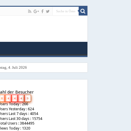
tag, 4. Juli 2026
ahl der Besucher
8
4
4
4
9
sers Today : 266
sers Yesterday : 624
sers Last 7 days : 4054
sers Last 30 days : 15754
otal Users : 3844495
iews Today : 1320