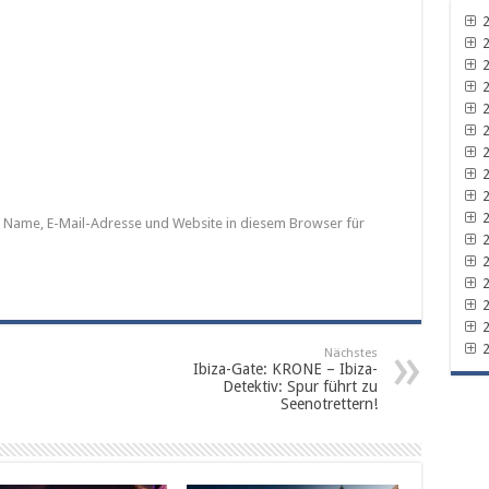
2
2
2
2
2
2
2
2
2
2
Name, E-Mail-Adresse und Website in diesem Browser für
2
2
2
2
2
2
Nächstes
Ibiza-Gate: KRONE – Ibiza-
Detektiv: Spur führt zu
Seenotrettern!