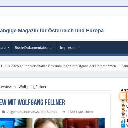
ängige Magazin für Österreich und Europa
are
Buch/Dokumentationen
Impressum
 1. Juli 2026 gelten verschärfte Bestimmungen für Organe der Unternehmen... - Sams
unsere Lotterien im Visier - Samstag, 4. Juli 2026
nterview mit Wolfgang Fellner
Anz
3
view mit Wolfgang Fellner
U
U
U
Allgemein
,
Interviews
,
Top-Stories
15,531 Ansichten
U
T
V