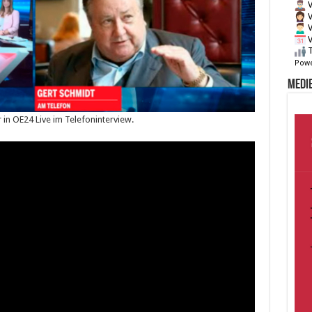
V
V
V
V
T
Powe
Medie
 in OE24 Live im Telefoninterview.