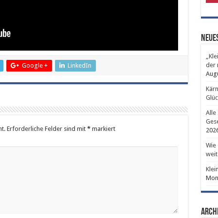
Neues
„Kle
der 
Google +
LinkedIn
Aug
Kärn
Glüc
Alle
Gese
t.
Erforderliche Felder sind mit
*
markiert
202
Wie 
weit
Klei
Mont
Arch