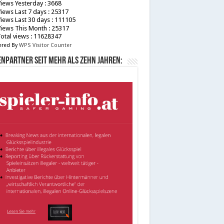
iews Yesterday : 3668
iews Last 7 days : 25317
iews Last 30 days : 111105
iews This Month : 25317
otal views : 11628347
red By
WPS Visitor Counter
npartner seit mehr als zehn Jahren: