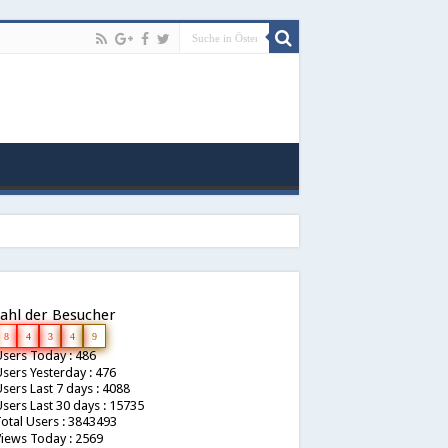
ahl der Besucher
8
4
3
4
9
sers Today : 486
sers Yesterday : 476
sers Last 7 days : 4088
sers Last 30 days : 15735
otal Users : 3843493
iews Today : 2569