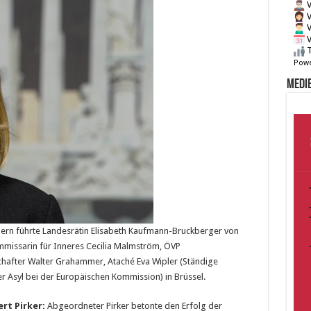
V
V
V
V
T
Powe
Medie
n führte Landesrätin Elisabeth Kaufmann-Bruckberger von
missarin für Inneres Cecilia Malmström, ÖVP
chafter Walter Grahammer, Ataché Eva Wipler (Ständige
er Asyl bei der Europäischen Kommission) in Brüssel.
rt Pirker:
Abgeordneter Pirker betonte den Erfolg der