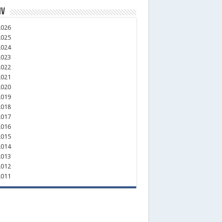
iv
026
025
024
023
022
021
020
019
018
017
016
015
014
013
012
011