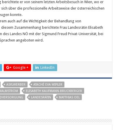
richtete er von seinem letzten Arbeitsbesuch in Wien, wo er
ich über die professionelle Arbeitsweise der österreichischen
eugen konnte.
rem auch auf die Wichtigkeit der Behandlung von
n diesem Zusammenhang berichtete Frau Landesrätin Elisabeth
des Landes NÖ mit der Sigmund Freud Privat-Universität, bei
Sprachen angeboten wird.
Google +
LinkedIn
ASYLWERBER
ATACHÉ EVA WIPLER
 MALMSTRÖM
ELISABETH KAUFMANN-BRUCKBERGER
DVERSORGUNG
LANDESRÄTIN
MATTHIAS OEL