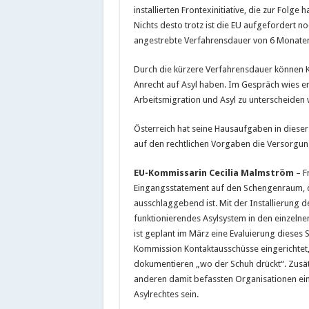
installierten Frontexinitiative, die zur Folge
Nichts desto trotz ist die EU aufgefordert
angestrebte Verfahrensdauer von 6 Monaten e
Durch die kürzere Verfahrensdauer können 
Anrecht auf Asyl haben. Im Gespräch wies er 
Arbeitsmigration und Asyl zu unterscheiden
Österreich hat seine Hausaufgaben in dieser
auf den rechtlichen Vorgaben die Versorgu
EU-Kommissarin Cecilia Malmström
– F
Eingangsstatement auf den Schengenraum, de
ausschlaggebend ist. Mit der Installierung 
funktionierendes Asylsystem in den einzelne
ist geplant im März eine Evaluierung diese
Kommission Kontaktausschüsse eingerichtet,
dokumentieren „wo der Schuh drückt“. Zusä
anderen damit befassten Organisationen einge
Asylrechtes sein.