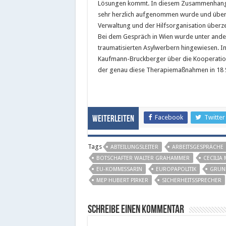
Lösungen kommt. In diesem Zusammenhang be
sehr herzlich aufgenommen wurde und über s
Verwaltung und der Hilfsorganisation überz
Bei dem Gespräch in Wien wurde unter ande
traumatisierten Asylwerbern hingewiesen. I
Kaufmann-Bruckberger über die Kooperation 
der genau diese Therapiemaßnahmen in 18 
Facebook
Twitter
Weiterleiten
Tags
ABTEILUNGSLEITER
ARBEITSGESPRÄCHE
BOTSCHAFTER WALTER GRAHAMMER
CECILIA
EU-KOMMISSARIN
EUROPAPOLITIK
GRUN
MEP HUBERT PIRKER
SICHERHEITSSPRECHER
Schreibe einen Kommentar