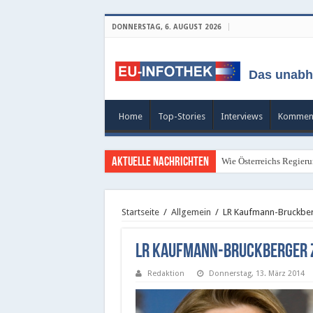
DONNERSTAG, 6. AUGUST 2026
Das unabh
Home
Top-Stories
Interviews
Kommen
Aktuelle Nachrichten
Wie Österreichs Regieru
Kleines Glücksspiel: Le
Startseite
/
Allgemein
/
LR Kaufmann-Bruckberg
LR Kaufmann-Bruckberger z
Redaktion
Donnerstag, 13. März 2014