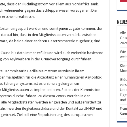
 hatte, dass der Flüchtlingsstrom vor allem aus Nordafrika sank.
 noch vehementer gegen das Schlepperwesen vorzugehen. Die
rscheint realistisch.
Neues
Kosten eingespart werden und somit jenen zugute kommen, die
Alle
darauf hin, dass in den Mitgliedsstaaten verstärkt zwischen
Gese
 wäre, da beide einer anderen Gesetzesmaterie zugehörig sind.
202
Wie 
 Causa bis dato immer erfüllt und wird auch weiterhin basierend
weit
ng von Asylwerbern in der Grundversorgung durchführen.
Klei
Mont
rau Kommissarin Cecilia Malmström verwies in ihrem
r maßgeblich für die Akzeptanz einer humanitären Asylpolitik
Glüc
des Schengensystems, ist es erstmals gelungen ein
vers
Unte
n Mitgliedsstaaten zu implementieren. Seitens der Kommission
Eige
s Systems durchzuführen. Zu diesem Zweck werden in der
und 
 alle Mitgliedsstaaten werden eingeladen und aufgefordert zu
tzlich werden Begleitausschüsse und der Kontakt zu UNHCR und
Fran
Sams
richtet. Ziel soll eine Entpolitisierung des europäischen