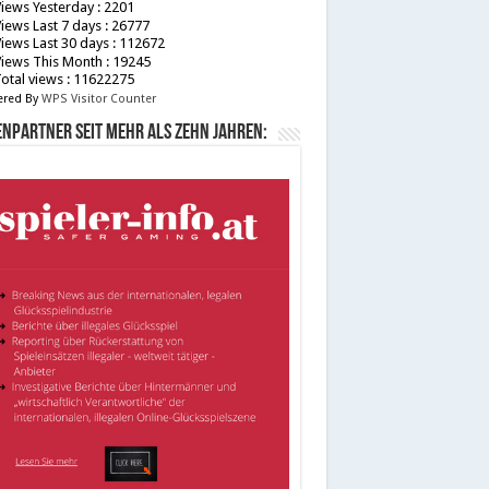
iews Yesterday : 2201
iews Last 7 days : 26777
iews Last 30 days : 112672
iews This Month : 19245
otal views : 11622275
red By
WPS Visitor Counter
npartner seit mehr als zehn Jahren: