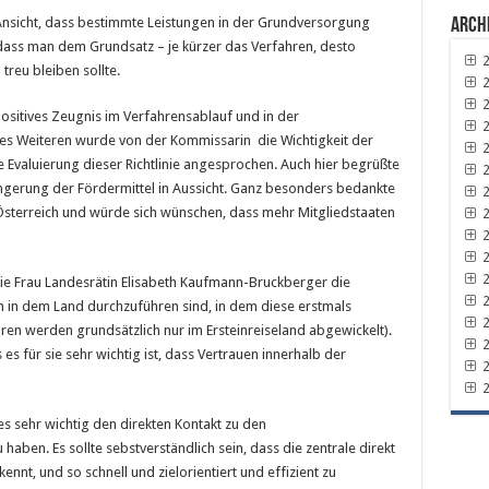
 Ansicht, dass bestimmte Leistungen in der Grundversorgung
Arch
dass man dem Grundsatz – je kürzer das Verfahren, desto
2
treu bleiben sollte.
2
2
positives Zeugnis im Verfahrensablauf und in der
2
Des Weiteren wurde von der Kommissarin die Wichtigkeit der
2
Evaluierung dieser Richtlinie angesprochen. Auch hier begrüßte
2
längerung der Fördermittel in Aussicht. Ganz besonders bedankte
2
 Österreich und würde sich wünschen, dass mehr Mitgliedstaaten
2
2
2
2
 wie Frau Landesrätin Elisabeth Kaufmann-Bruckberger die
2
 in dem Land durchzuführen sind, in dem diese erstmals
2
en werden grundsätzlich nur im Ersteinreiseland abgewickelt).
2
s für sie sehr wichtig ist, dass Vertrauen innerhalb der
2
2
es sehr wichtig den direkten Kontakt zu den
aben. Es sollte sebstverständlich sein, dass die zentrale direkt
ennt, und so schnell und zielorientiert und effizient zu