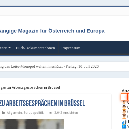
ängige Magazin für Österreich und Europa
tare
Buch/Dokumentationen
Impressum
ng das Lotto-Monopol weiterhin schützt - Freitag, 10. Juli 2026
galisierung gestoppt - Montag, 6. Juli 2026
er zu Arbeitsgesprächen in Brüssel
Anz
3
u Arbeitsgesprächen in Brüssel
U
U
U
Allgemein
,
Europapolitik
3,042 Ansichten
U
T
V