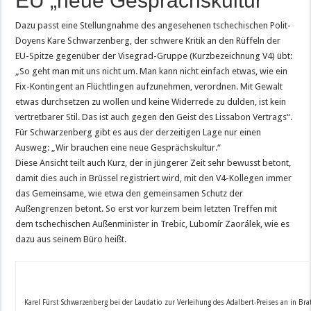
EU „neue Gesprächskultur“
Dazu passt eine Stellungnahme des angesehenen tschechischen Polit-
Doyens Kare Schwarzenberg, der schwere Kritik an den Rüffeln der
EU-Spitze gegenüber der Visegrad-Gruppe (Kurzbezeichnung V4) übt:
„So geht man mit uns nicht um. Man kann nicht einfach etwas, wie ein
Fix-Kontingent an Flüchtlingen aufzunehmen, verordnen. Mit Gewalt
etwas durchsetzen zu wollen und keine Widerrede zu dulden, ist kein
vertretbarer Stil. Das ist auch gegen den Geist des Lissabon Vertrags“.
Für Schwarzenberg gibt es aus der derzeitigen Lage nur einen
Ausweg: „Wir brauchen eine neue Gesprächskultur.“
Diese Ansicht teilt auch Kurz, der in jüngerer Zeit sehr bewusst betont,
damit dies auch in Brüssel registriert wird, mit den V4-Kollegen immer
das Gemeinsame, wie etwa den gemeinsamen Schutz der
Außengrenzen betont. So erst vor kurzem beim letzten Treffen mit
dem tschechischen Außenminister in Trebic, Lubomír Zaorálek, wie es
dazu aus seinem Büro heißt.
Karel Fürst Schwarzenberg bei der Laudatio zur Verleihung des Adalbert-Preises an in Bra