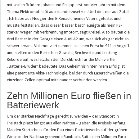
mit seinen Brüdern Johann und Philipp erst vor vier Jahren mit dem
Thema Elektromobilität auseinanderzusetzen. Und dies nur aus Zufall.
„Ich habe aus Neugier den E-Renault meines Vaters getestet und
musste feststellen, dass dieser besser beschleunigte als mein PS-
starker Wagen mit Verbrennungsmotor“, sagt Kreisel. Also bauten die
drei Bastler in der Garage einen Audi A2 um, was sich als gar nicht so
schwer erwies. Voll motiviert nahmen sie einen Porsche 911 in Angriff
und stellten in den Bereichen Gewicht, Reichweite und Leistung
Rekorde auf, was letztlich den Durchbruch für die Mühlviertler
„Batterie-Brüder“ bedeutete. Das Geheimnis hinter ihrem Erfolg ist
eine patentierte Akku-Technologie, bei der durch Laserschweißen die
einzelnen Zellen optimal miteinander verbunden werden.
Zehn Millionen Euro fließen in
Batteriewerk
Um der starken Nachfrage gerecht zu werden – der Standort in
Freistadt platzt längst aus allen Nähten – gaben die Kreisels Anfang
Mai den Startschuss für den Bau eines Batteriewerks auf der grünen
Wiese in der Nachbargemeinde Rainbach. Satte zehn Millionen Euro