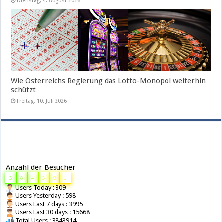
Dienstag, 4. August 2026
Wie Österreichs Regierung das Lotto-Monopol weiterhin
schützt
Freitag, 10. Juli 2026
Anzahl der Besucher
3
8
4
3
9
1
Users Today : 309
Users Yesterday : 598
Users Last 7 days : 3995
Users Last 30 days : 15668
Total Users : 3843914