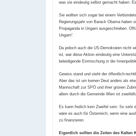
was sie eindeutig selbst gemacht haben: Ei
Sie wollten sich sogar bei einem Verbündet
Regierungsjahr von Barack Obama haben sie
Propaganda in Ungarn ausgeschrieben. Offiz
Ungarn“.
Da jedoch auch die US-Demokraten nicht wis
ist, war diese Aktion eindeutig eine Unterst
beleidigende Einmischung in die Innenpolit
Gewiss stand und steht der öffentlich-rech
Aber das ist um keinen Deut anders als etw
Mannschaft zur SPÖ und ihrer grünen Zubri
allem durch die Gemeinde Wien ist zweifellos
Es kann freilich kein Zweifel sein: So sehr 
wäre es auch für Österreich, wenn eine au
zu finanzieren.
Eigentlich sollten die Zeiten des Kalten 