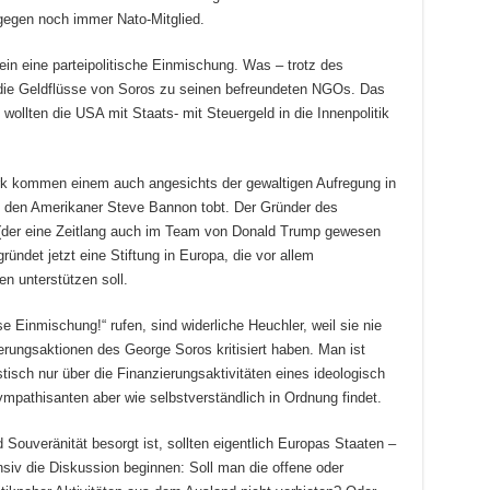
gegen noch immer Nato-Mitglied.
rein eine parteipolitische Einmischung. Was – trotz des
s die Geldflüsse von Soros zu seinen befreundeten NGOs. Das
wollten die USA mit Staats- mit Steuergeld in die Innenpolitik
k kommen einem auch angesichts der gewaltigen Aufregung in
um den Amerikaner Steve Bannon tobt. Der Gründer des
t“ (der eine Zeitlang auch im Team von Donald Trump gewesen
gründet jetzt eine Stiftung in Europa, die vor allem
n unterstützen soll.
e Einmischung!“ rufen, sind widerliche Heuchler, weil sie nie
ierungsaktionen des George Soros kritisiert haben. Man ist
tisch nur über die Finanzierungsaktivitäten eines ideologisch
mpathisanten aber wie selbstverständlich in Ordnung findet.
uveränität besorgt ist, sollten eigentlich Europas Staaten –
iv die Diskussion beginnen: Soll man die offene oder