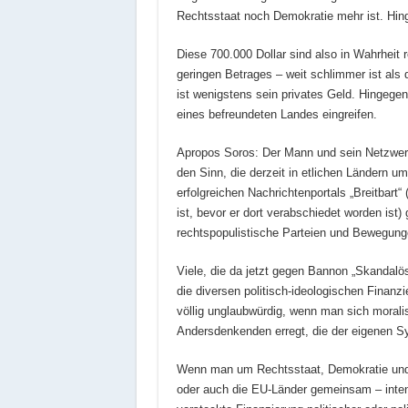
Rechtsstaat noch Demokratie mehr ist. Hin
Diese 700.000 Dollar sind also in Wahrheit 
geringen Betrages – weit schlimmer ist al
ist wenigstens sein privates Geld. Hingegen 
eines befreundeten Landes eingreifen.
Apropos Soros: Der Mann und sein Netzwer
den Sinn, die derzeit in etlichen Ländern 
erfolgreichen Nachrichtenportals „Breitbar
ist, bevor er dort verabschiedet worden ist) 
rechtspopulistische Parteien und Bewegunge
Viele, die da jetzt gegen Bannon „Skandalös
die diversen politisch-ideologischen Finanz
völlig unglaubwürdig, wenn man sich moralis
Andersdenkenden erregt, die der eigenen Sy
Wenn man um Rechtsstaat, Demokratie und So
oder auch die EU-Länder gemeinsam – intens