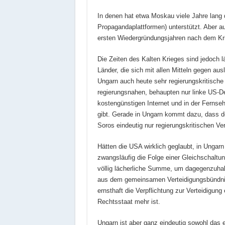
In denen hat etwa Moskau viele Jahre lang 
Propagandaplattformen) unterstützt. Aber au
ersten Wiedergründungsjahren nach dem Kr
Die Zeiten des Kalten Krieges sind jedoch 
Länder, die sich mit allen Mitteln gegen aus
Ungarn auch heute sehr regierungskritische M
regierungsnahen, behaupten nur linke US-D
kostengünstigen Internet und in der Fernseh
gibt. Gerade in Ungarn kommt dazu, dass d
Soros eindeutig nur regierungskritischen V
Hätten die USA wirklich geglaubt, in Unga
zwangsläufig die Folge einer Gleichschaltun
völlig lächerliche Summe, um dagegenzuhal
aus dem gemeinsamen Verteidigungsbündni
ernsthaft die Verpflichtung zur Verteidigu
Rechtsstaat mehr ist.
Ungarn ist aber ganz eindeutig sowohl das 