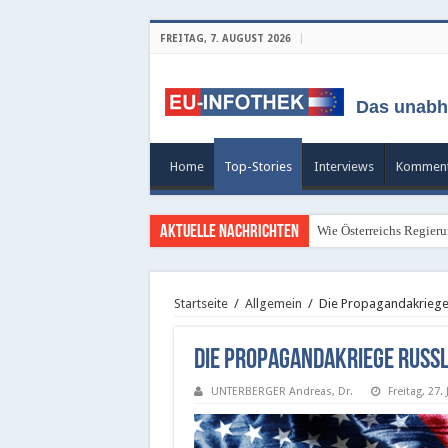
FREITAG, 7. AUGUST 2026
Das unabh
Home
Top-Stories
Interviews
Komment
Aktuelle Nachrichten
Wie Österreichs Regieru
Startseite
/
Allgemein
/
Die Propagandakriege
Die Propagandakriege Russ
UNTERBERGER Andreas, Dr.
Freitag, 27. 