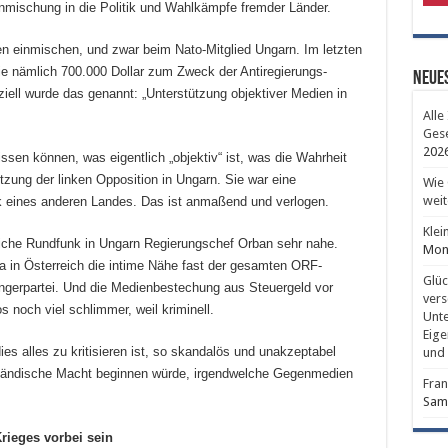
nmischung in die Politik und Wahlkämpfe fremder Länder.
en einmischen, und zwar beim Nato-Mitglied Ungarn. Im letzten
 nämlich 700.000 Dollar zum Zweck der Antiregierungs-
Neues
iell wurde das genannt: „Unterstützung objektiver Medien in
Alle
Gese
202
sen können, was eigentlich „objektiv“ ist, was die Wahrheit
ützung der linken Opposition in Ungarn. Sie war eine
Wie 
weit
ik eines anderen Landes. Das ist anmaßend und verlogen.
Klei
tliche Rundfunk in Ungarn Regierungschef Orban sehr nahe.
Mont
a in Österreich die intime Nähe fast der gesamten ORF-
Glüc
ngerpartei. Und die Medienbestechung aus Steuergeld vor
vers
 noch viel schlimmer, weil kriminell.
Unte
Eige
dies alles zu kritisieren ist, so skandalös und unakzeptabel
und 
sländische Macht beginnen würde, irgendwelche Gegenmedien
Fran
Sams
Krieges vorbei sein