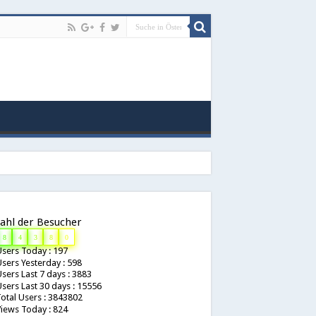
ahl der Besucher
8
4
3
8
0
sers Today : 197
sers Yesterday : 598
sers Last 7 days : 3883
sers Last 30 days : 15556
otal Users : 3843802
iews Today : 824