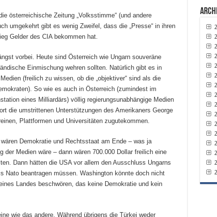
Arch
die österreichische Zeitung „Volksstimme“ (und andere
ch umgekehrt gibt es wenig Zweifel, dass die „Presse“ in ihren
2
2
ieg Gelder des CIA bekommen hat.
2
2
längst vorbei. Heute sind Österreich wie Ungarn souveräne
2
ländische Einmischung wehren sollten. Natürlich gibt es in
2
edien (freilich zu wissen, ob die „objektiver“ sind als die
2
emokraten). So wie es auch in Österreich (zumindest im
2
station eines Milliardärs) völlig regierungsunabhängige Medien
2
ort die umstrittenen Unterstützungen des Amerikaners George
2
ereinen, Plattformen und Universitäten zugutekommen.
2
2
rn wären Demokratie und Rechtsstaat am Ende – was ja
2
g der Medien wäre – dann wären 700.000 Dollar freilich eine
2
2
ten. Dann hätten die USA vor allem den Ausschluss Ungarns
2
s Nato beantragen müssen. Washington könnte doch nicht
ng eines Landes beschwören, das keine Demokratie und kein
eine wie das andere. Während übrigens die Türkei weder