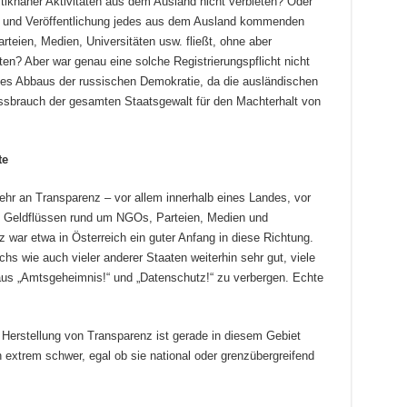
litiknaher Aktivitäten aus dem Ausland nicht verbieten? Oder
ung und Veröffentlichung jedes aus dem Ausland kommenden
teien, Medien, Universitäten usw. fließt, ohne aber
ten? Aber war genau eine solche Registrierungspflicht nicht
 des Abbaus der russischen Demokratie, da die ausländischen
ssbrauch der gesamten Staatsgewalt für den Machterhalt von
ote
Mehr an Transparenz – vor allem innerhalb eines Landes, vor
bei Geldflüssen rund um NGOs, Parteien, Medien und
 war etwa in Österreich ein guter Anfang in diese Richtung.
hs wie auch vieler anderer Staaten weiterhin sehr gut, viele
aus „Amtsgeheimnis!“ und „Datenschutz!“ zu verbergen. Echte
Herstellung von Transparenz ist gerade in diesem Gebiet
n extrem schwer, egal ob sie national oder grenzübergreifend