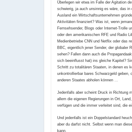
Überlegen wir etwa im Falle der Agitation 
schwierig, ja auch unsinnig es wäre, das i
Ausland ein Wirtschaftsunternehmen gründet
Aktivitäten finanziert? Was ist, wenn jeman
Fernsehsender, Blogs oder Internet-Trolle 
oder den amerikanischen RFE und Radio Lib
Medienbetriebe CNN und Netflix oder das re
BBC, eigentlich jener Sender, der globaler
sehen? Fallen dann auch die Propagandaaktivi
sich beeinflusst hat) ins gleiche Kapitel? S
Schritt zu totalitären Staaten, in denen es 
unkontrollierbar bares Schwarzgeld geben,
anderen Staates abholen können …
Jedenfalls aber scheint Druck in Richtung m
allem die eigenen Regierungen in Ort, Land,
verfügen und die immer verleitet sind, die 
Und jedenfalls ist ein Doppelstandard heuch
aber du darfst nicht. Selbst wenn man dies
kann.