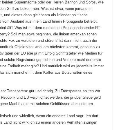
der beiden Supermächte oder der Herren Bannon und Soros, wie
n den Griff zu bekommen: Was ist etwa, wenn jemand im
, und dieses dann gleichsam als Inländer politische
d vom Ausland aus in ein Land hinein Propaganda betreibt,
unterhält? Was ist mit dem russischen Propagandasender RT
erty? Soll man etwa beginnen, die linken amerikanischen
chte Fox zu verbieten und stören? Ist dann nicht auch die
 Rundfunk-Objektivität wohl am nächsten kommt, genauso zu
täten der EU (die ja mit Erfolg Schriftsteller wie Medien für
ind solche Registrierungspflichten und Verbote nicht der erste
keine Freiheit mehr gibt? Und natürlich wird es jedenfalls immer
 das sich manche mit dem Koffer aus Botschaften eines
ehr Transparenz gut und richtig. Zu Transparenz sollten vor
 Republik und EU verpflichtet werden, die ja über Steuergeld
eigene Machtbasis mit solchen Geldflüssen abzupolstern.
lerisch und widerlich, wenn ein anderes Land sagt: Ich darf,
es Land nicht wirklich zu einem anderen Verhalten zwingen