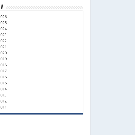
iv
026
025
024
023
022
021
020
019
018
017
016
015
014
013
012
011