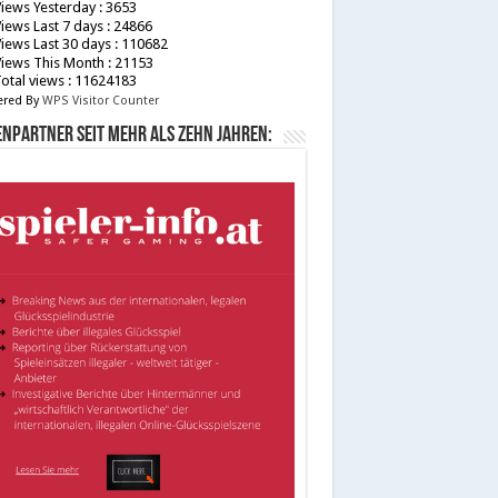
iews Yesterday : 3653
iews Last 7 days : 24866
iews Last 30 days : 110682
iews This Month : 21153
otal views : 11624183
red By
WPS Visitor Counter
npartner seit mehr als zehn Jahren: