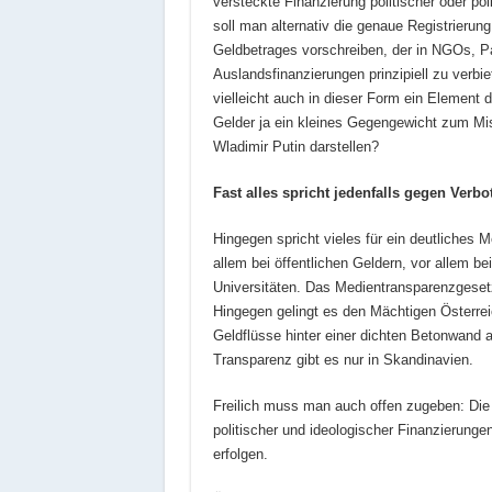
versteckte Finanzierung politischer oder po
soll man alternativ die genaue Registrier
Geldbetrages vorschreiben, der in NGOs, Par
Auslandsfinanzierungen prinzipiell zu verbie
vielleicht auch in dieser Form ein Element
Gelder ja ein kleines Gegengewicht zum Mi
Wladimir Putin darstellen?
Fast alles spricht jedenfalls gegen Verb
Hingegen spricht vieles für ein deutliches 
allem bei öffentlichen Geldern, vor allem 
Universitäten. Das Medientransparenzgesetz
Hingegen gelingt es den Mächtigen Österreic
Geldflüsse hinter einer dichten Betonwand 
Transparenz gibt es nur in Skandinavien.
Freilich muss man auch offen zugeben: Die 
politischer und ideologischer Finanzierunge
erfolgen.