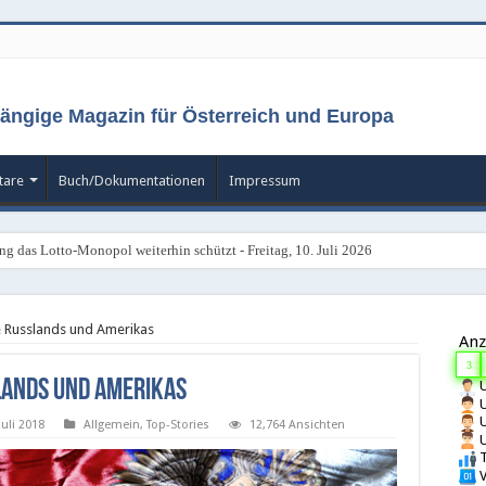
ängige Magazin für Österreich und Europa
are
Buch/Dokumentationen
Impressum
ng das Lotto-Monopol weiterhin schützt - Freitag, 10. Juli 2026
 Russlands und Amerikas
Anz
3
lands und Amerikas
U
U
U
Juli 2018
Allgemein
,
Top-Stories
12,764 Ansichten
U
T
V