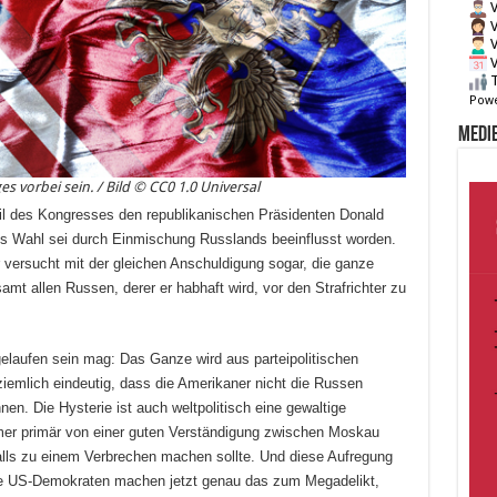
V
V
V
V
T
Powe
Medie
ges vorbei sein. / Bild © CC0 1.0 Universal
l des Kongresses den republikanischen Präsidenten Donald
s Wahl sei durch Einmischung Russlands beeinflusst worden.
 versucht mit der gleichen Anschuldigung sogar, die ganze
 allen Russen, derer er habhaft wird, vor den Strafrichter zu
laufen sein mag: Das Ganze wird aus parteipolitischen
iemlich eindeutig, dass die Amerikaner nicht die Russen
en. Die Hysterie ist auch weltpolitisch eine gewaltige
mer primär von einer guten Verständigung zwischen Moskau
lls zu einem Verbrechen machen sollte. Und diese Aufregung
die US-Demokraten machen jetzt genau das zum Megadelikt,