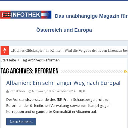
Das unabhängige Magazin für
Österreich und Europa
„Kleines Glücksspiel“ in Kärnten: Wird die Vergabe der neuen Lizenzen bee
ORF / Kärnten: Neue Lizenzen für das „Kleine Glücksspiel“ - Freitag, 7. A
Startseite
/
Tag Archives: Reformen
Tag Archives:
Reformen
Albanien: Ein sehr langer Weg nach Europa!
Redaktion
Mittwoch, 19. November 2014
0
Der Vorstandsvorsitzende des IRE, Franz Schausberger, ruft zu
Reformen der öffentlichen Verwaltung sowie zum Kampf gegen
Korruption und organisierte Kriminalität in Albanien auf.
Lesen Sie mehr...