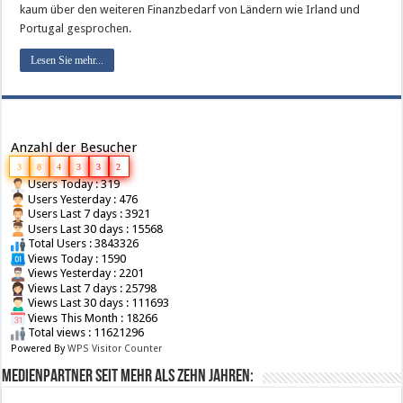
kaum über den weiteren Finanzbedarf von Ländern wie Irland und
Portugal gesprochen.
Lesen Sie mehr...
Anzahl der Besucher
3
8
4
3
3
2
Users Today : 319
Users Yesterday : 476
Users Last 7 days : 3921
Users Last 30 days : 15568
Total Users : 3843326
Views Today : 1590
Views Yesterday : 2201
Views Last 7 days : 25798
Views Last 30 days : 111693
Views This Month : 18266
Total views : 11621296
Powered By
WPS Visitor Counter
Medienpartner seit mehr als zehn Jahren: