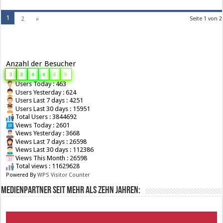
1
2
»
Seite 1 von 2
Anzahl der Besucher
3
8
4
4
6
9
Users Today : 463
Users Yesterday : 624
Users Last 7 days : 4251
Users Last 30 days : 15951
Total Users : 3844692
Views Today : 2601
Views Yesterday : 3668
Views Last 7 days : 26598
Views Last 30 days : 112386
Views This Month : 26598
Total views : 11629628
Powered By
WPS Visitor Counter
Medienpartner seit mehr als zehn Jahren: