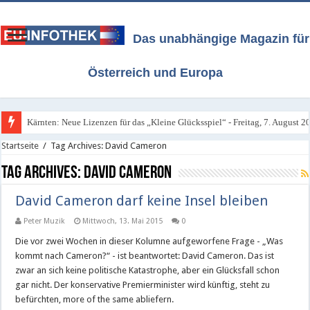
Das unabhängige Magazin für
Österreich und Europa
Kärnten: Neue Lizenzen für das „Kleine Glücksspiel“ - Freitag, 7. August 2
Startseite
/
Tag Archives: David Cameron
Tag Archives:
David Cameron
David Cameron darf keine Insel bleiben
Peter Muzik
Mittwoch, 13. Mai 2015
0
Die vor zwei Wochen in dieser Kolumne aufgeworfene Frage - „Was
kommt nach Cameron?“ - ist beantwortet: David Cameron. Das ist
zwar an sich keine politische Katastrophe, aber ein Glücksfall schon
gar nicht. Der konservative Premierminister wird künftig, steht zu
befürchten, more of the same abliefern.