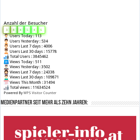
Anzahl der Besucher
3
8
4
5
4
6
Users Today : 113
Users Yesterday : 534
Users Last 7 days : 4006
Users Last 30 days : 15778
Total Users : 3845462
Views Today : 511
Views Yesterday : 3502
Views Last 7 days : 24338
Views Last 30 days : 109871
Views This Month : 31494
Total views : 11634524
Powered By
WPS Visitor Counter
Medienpartner seit mehr als zehn Jahren: