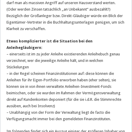
darf man als massiven Angriff auf unseren Hausverstand werten.
(Oder werden Zinsen tatsächlich „an Unbekannt“ ausbezahlt?)
Bezüglich der Großanleger bzw. Direkt-Gläubiger würde ein Blick der
Eigentümer-Vertreter in die Buchhaltungsunterlagen genügen, um sich
Klarheit zu verschaffen.
Etwas komplizierter ist die Situation bei den
Anleihegläubigern:
– einerseits ist im zu jeder Anleihe existierenden Anleihebuch genau
verzeichnet, wer die jeweilige Anleihe hält, und in welchen
Stückelungen
– in der Regel scheinen Finanzinstitutionen auf: diese können die
Anleihen für ihr Eigen-Portfolio erworben haben (eher selten), sie
können sie in von ihnen verwaltete Anleihen-Investment-Fonds
beimischen, oder sie wurden im Rahmen der Vermögensverwaltung
direkt auf Kundenkonten deponiert (für die sie i.d.R. die Stimmrechte
ausüben, auch bei Insolvenz)
– Unabhängig von der Form der Verwaltung liegt de facto die
Verfügungsmacht immer bei den gemeldeten Finanzinstituten.
Im folgenden findet sich ein Auszug einiger der größeren Inhaber von