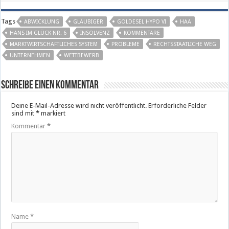
Tags
ABWICKLUNG
GLÄUBIGER
GOLDESEL HYPO VI
HAA
HANS IM GLÜCK NR. 6
INSOLVENZ
KOMMENTARE
MARKTWIRTSCHAFTLICHES SYSTEM
PROBLEME
RECHTSSTAATLICHE WEG
UNTERNEHMEN
WETTBEWERB
Schreibe einen Kommentar
Deine E-Mail-Adresse wird nicht veröffentlicht.
Erforderliche Felder
sind mit
*
markiert
Kommentar
*
Name
*