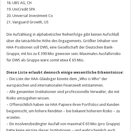
18. UBS AG, CH
19. UniCredit SPA
20. Universal Investment Co
21. Vanguard Growth, US
Die Aufzählung in alphabetischer Reihenfolge gibt keinen Aufschluß
über die tatsächliche Höhe des Engagements. Größter Inhaber von
HAA-Positionen soll DWS, eine Gesellschaft der Deutschen Bank-
Gruppe, mit bis zu € 390 Mio gewesen sein. Maximales Ausfallsrisiko
für DWS als Gruppe wäre somit etwa € 65 Mio.
Diese Liste erlaubt dennoch einige wesentliche Erkenntnisse:
– Die Liste der HAA-Gläubiger könnte dem „Who is Who“ der
europäischen und internationalen Finanzwelt entstammen.
– Alle genannten Institutionen sind professionelle Verwalter, die mit
Risiko umzugehen wissen.
– Offensichtlich haben sie HAA-Papiere ihren Portfolios und Kunden
beigemischt, um höhere Renditen – bei bekannt höherem Risiko – zu
erzielen.
– Ein insolvenzbedingter Ausfall von maximal € 65 Mio (pro Gruppe)
hätte keine einzige dieser Institutionen – und wahrscheinlich auch