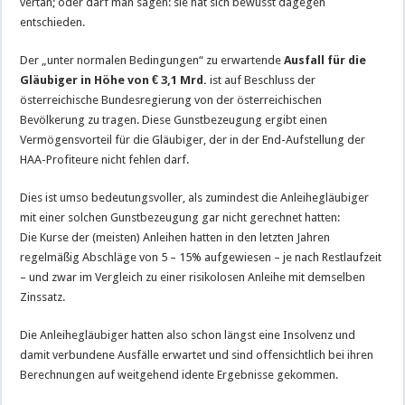
vertan; oder darf man sagen: sie hat sich bewusst dagegen
entschieden.
Der „unter normalen Bedingungen“ zu erwartende
Ausfall für die
Gläubiger in Höhe von € 3,1 Mrd.
ist auf Beschluss der
österreichische Bundesregierung von der österreichischen
Bevölkerung zu tragen. Diese Gunstbezeugung ergibt einen
Vermögensvorteil für die Gläubiger, der in der End-Aufstellung der
HAA-Profiteure nicht fehlen darf.
Dies ist umso bedeutungsvoller, als zumindest die Anleihegläubiger
mit einer solchen Gunstbezeugung gar nicht gerechnet hatten:
Die Kurse der (meisten) Anleihen hatten in den letzten Jahren
regelmäßig Abschläge von 5 – 15% aufgewiesen – je nach Restlaufzeit
– und zwar im Vergleich zu einer risikolosen Anleihe mit demselben
Zinssatz.
Die Anleihegläubiger hatten also schon längst eine Insolvenz und
damit verbundene Ausfälle erwartet und sind offensichtlich bei ihren
Berechnungen auf weitgehend idente Ergebnisse gekommen.