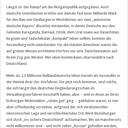
Längst ist der Kampf um die Wolgarepublik aufgegeben. Auch
deutsche Investitionen in Höhe von damals fast einer Milliarde Mark
für den Bau von Siedlungen in Westsibirien, wo zwei „autonome
deutsche Rayons“ (Bezirke) entstanden, in denen Deutsche aus den
Gebieten Karaganda, Barnaul, Omsk, dem Ural sowie aus Kasachstan,
Kirgisien und Tadschikistan „kompakt“ leben sollten, konnten die
Aussiedlung nicht unterbinden. Für die meisten Bewohner waren die
auf grünen Wiesen errichteten Dörfern nur eine Zwischenstation auf
ihrem Zug gen Westen. Wer eben konnte/kann, übersiedelt/e nach
Deutschland.
Mehr als 2,3 Millionen Rußlanddeutsche leben bereits als Aussiedler in
der Heimat ihrer Vor-Vorfahren. Die jetzt noch kommen, sind solche,
die sich längst den deutschen Eingliederungsschein im
Verwaltungsverfahren beschafft hatten, aber – weil es ihnen an Ihren
bisherigen Wohnstätten „relativ gut“ ging – geblieben waren, es nun
aber offenkundig vorziehen, aufgrund der sich verdüsternden
ökonomischen Lage und verschlechternden Ost-West-Beziehungen
sich doch „ins sichere Deutschland“ aufzumachen. Wo sie mancherorts
nicht willkommen sind – und nicht selten „Russen“ geheißen werden,