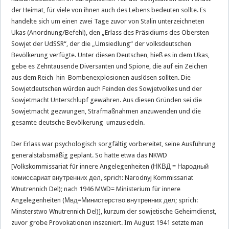
der Heimat, für viele von ihnen auch des Lebens bedeuten sollte. Es
handelte sich um einen zwei Tage zuvor von Stalin unterzeichneten
Ukas (Anordnung/Befehl), den „Erlass des Präsidiums des Obersten
Sowjet der UdSSR“, der die „Umsiedlung“ der volksdeutschen
Bevölkerung verfügte. Unter diesen Deutschen, hieß es in dem Ukas,
gebe es Zehntausende Diversanten und Spione, die auf ein Zeichen
aus dem Reich hin Bombenexplosionen auslösen sollten. Die
Sowjetdeutschen würden auch Feinden des Sowjetvolkes und der
Sowjetmacht Unterschlupf gewähren. Aus diesen Gründen sei die
Sowjetmacht gezwungen, Strafmaßnahmen anzuwenden und die
gesamte deutsche Bevölkerung umzusiedeln.
Der Erlass war psychologisch sorgfältig vorbereitet, seine Ausführung
generalstabsmäßig geplant. So hatte etwa das NKWD
[Volkskommissariat für innere Angelegenheiten (НКВД = Народный
комиссариат внутренних дел, sprich: Narodnyj Kommissariat
Wnutrennich Del); nach 1946 MWD= Ministerium für innere
Angelegenheiten (Мвд=Министерство внутренних дел; sprich:
Minsterstwo Wnutrennich Del)], kurzum der sowjetische Geheimdienst,
zuvor grobe Provokationen inszeniert. Im August 1941 setzte man