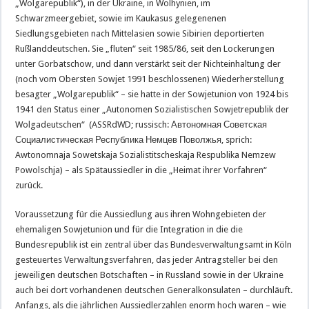
„Wolgarepublik“), in der Ukraine, in Wolhynien, im
Schwarzmeergebiet, sowie im Kaukasus gelegenenen
Siedlungsgebieten nach Mittelasien sowie Sibirien deportierten
Rußlanddeutschen. Sie „fluten“ seit 1985/86, seit den Lockerungen
unter Gorbatschow, und dann verstärkt seit der Nichteinhaltung der
(noch vom Obersten Sowjet 1991 beschlossenen) Wiederherstellung
besagter „Wolgarepublik“ – sie hatte in der Sowjetunion von 1924 bis
1941 den Status einer „Autonomen Sozialistischen Sowjetrepublik der
Wolgadeutschen“ (ASSRdWD; russisch: Автономная Советская
Социалистическая Республика Немцев Поволжья, sprich:
Awtonomnaja Sowetskaja Sozialistitscheskaja Respublika Nemzew
Powolschja) – als Spätaussiedler in die „Heimat ihrer Vorfahren“
zurück.
Voraussetzung für die Aussiedlung aus ihren Wohngebieten der
ehemaligen Sowjetunion und für die Integration in die die
Bundesrepublik ist ein zentral über das Bundesverwaltungsamt in Köln
gesteuertes Verwaltungsverfahren, das jeder Antragsteller bei den
jeweiligen deutschen Botschaften – in Russland sowie in der Ukraine
auch bei dort vorhandenen deutschen Generalkonsulaten – durchläuft.
Anfangs, als die jährlichen Aussiedlerzahlen enorm hoch waren – wie