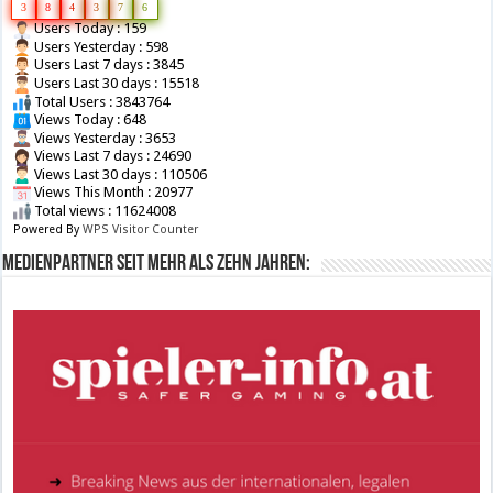
3
8
4
3
7
6
Users Today : 159
Users Yesterday : 598
Users Last 7 days : 3845
Users Last 30 days : 15518
Total Users : 3843764
Views Today : 648
Views Yesterday : 3653
Views Last 7 days : 24690
Views Last 30 days : 110506
Views This Month : 20977
Total views : 11624008
Powered By
WPS Visitor Counter
Medienpartner seit mehr als zehn Jahren: