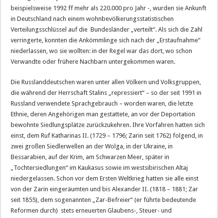
beispielsweise 1992 ff mehr als 220.000 pro Jahr -, wurden sie Ankunft
in Deutschland nach einem wohnbevölkerungsstatistischen
Verteilungsschlüssel auf die Bundesländer „verteilt“. Als sich die Zahl
verringerte, konnten die Ankömmlinge sich nach der „Erstaufnahme“
niederlassen, wo sie wollten: in der Regel war das dort, wo schon
Verwandte oder frühere Nachbarn untergekommen waren.
Die Russlanddeutschen waren unter allen Völkern und Volksgruppen,
die während der Herrschaft Stalins „repressiert“ – so der seit 1991 in
Russland verwendete Sprachgebrauch – worden waren, die letzte
Ethnie, deren Angehörigen man gestattete, an vor der Deportation
bewohnte Siedlungsplätze zurückzukehren. Ihre Vorfahren hatten sich
einst, dem Ruf Katharinas II. (1729 – 1796; Zarin seit 1762) folgend, in
zwei großen Siedlerwellen an der Wolga, in der Ukraine, in
Bessarabien, auf der Krim, am Schwarzen Meer, später in
„Tochtersiedlungen“ im Kaukasus sowie im westsibirischen Altaj
niedergelassen. Schon vor dem Ersten Weltkrieg hatten sie alle einst
von der Zarin eingeräumten und bis Alexander II. (1818 – 1881; Zar
seit 1855), dem sogenannten „Zar-Befreier“ (er führte bedeutende
Reformen durch) stets erneuerten Glaubens-, Steuer- und