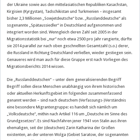
der Ukraine sowie aus den mittelasiatischen Republiken Kasachstan,
Kirgisien (Kyrgystan), Tadschikistan und Turkmenien – insgesamt
bisher 2,3 Millionen „Sowjetdeutsche“ bzw. „Russlanddeutsche“ als
sogenannte „Spätaussiedler“ in Deutschland aufgenommen und
integriert worden sind. Wenngleich deren Zahl seit 2005 in der
Migrationsstatistik bei „nur“ noch etwa 2500 pro Jahr rangierte, dürfte
sie 2014 parallel zur nach oben geschnellten Gesamtzahl (s.o.) derer,
die Russland in Richtung Deutschland verließen, wieder gestiegen sein.
Genaueres wird man auch für diese Gruppe erst nach Vorliegen des
Migrationsberichts 2014 wissen.
Die „Russlanddeutschen“ – unter dem generalisierenden Begriff
Begriff sollen diese Menschen unabhängig von ihrem historischen
oder aktuellen Herkunftsgebiet im folgenden zusammenfassend
genannt werden – sind nach deutschem (Verfassungs-)Verständnis
eine besondere Migrantengruppe: es handelt sich nämlich um
„Volksdeutsche“, mithin nach Artikel 116 um „Deutsche im Sinne des
Grundgesetzes“. Es sind Nachfahren jener 1941 von Stalin aus ihren
ehemaligen, seit der (deutschen) Zarin Katharina der Großen
existenten, an der unteren Wolga (Gebiet Saratow, der sogenannten