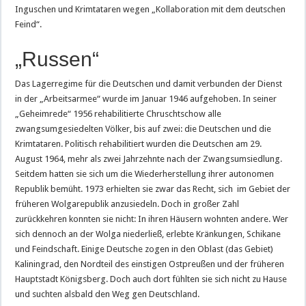
Inguschen und Krimtataren wegen „Kollaboration mit dem deutschen
Feind“.
„Russen“
Das Lagerregime für die Deutschen und damit verbunden der Dienst
in der „Arbeitsarmee“ wurde im Januar 1946 aufgehoben. In seiner
„Geheimrede“ 1956 rehabilitierte Chruschtschow alle
zwangsumgesiedelten Völker, bis auf zwei: die Deutschen und die
Krimtataren. Politisch rehabilitiert wurden die Deutschen am 29.
August 1964, mehr als zwei Jahrzehnte nach der Zwangsumsiedlung.
Seitdem hatten sie sich um die Wiederherstellung ihrer autonomen
Republik bemüht. 1973 erhielten sie zwar das Recht, sich im Gebiet der
früheren Wolgarepublik anzusiedeln. Doch in großer Zahl
zurückkehren konnten sie nicht: In ihren Häusern wohnten andere. Wer
sich dennoch an der Wolga niederließ, erlebte Kränkungen, Schikane
und Feindschaft. Einige Deutsche zogen in den Oblast (das Gebiet)
Kaliningrad, den Nordteil des einstigen Ostpreußen und der früheren
Hauptstadt Königsberg. Doch auch dort fühlten sie sich nicht zu Hause
und suchten alsbald den Weg gen Deutschland.