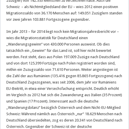
Zuzügler) von 142.553 Menschen zu verzeichnen hatte. Auch die
Schweiz – als Nichtmitgliedsland der EU – wies 2012 einen positiven
Migrationssaldo von 36.170 Menschen auf: 149.051 Zuzüglern standen
vor zwei Jahren 103.881 Fortgezogene gegenüber.
Im Jahr 2013 – für 2014 liegt noch kein Migrationsjahresbericht vor –
wies die Migrationsstatistik für Deutschland einen
„Wanderungsgewinn“ von 430.000 Personen ausweist. Ob dies
tatsächlich ein „Gewinn“ für das Land ist, soll hier nicht bewertet
werden. Fest steht, dass aus Polen 197.009 Zuzüge nach Deutschland
und von dort 125.399 Fortzüge nach Polen registriert worden sind,
mithin ein Zuzugssaldo von 71.610 Personen. Weiter angestiegen ist
die Zahl der aus Rumänien (135.416 gegen 85.865 Fortgezogene) nach
Deutschland Zugezogenen, was seit 2006, dem Jahr vor Rumäniens
EU-Beitritt, in etwa einer Versechsfachung entspricht. Deutlich erhöht
im Vergleich zu 2012 hat sich die Zuwanderung aus Italien (35 Prozent)
und Spanien (17 Prozent). Interessant auch die deutsche
„Wanderungsbilanz“ bezüglich Österreich und dem Nicht-EU-Mitglied
Schweiz: Während nämlich aus Österreich „nur“ 18.629 Menschen nach
Deutschland übersiedelten, zog es deren 20.341 von Deutschland nach
Österreich. Gegenüber der Schweiz ist der deutsche