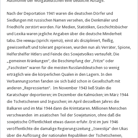
Autonomie der Wolgadeutschen eine deutliche Absage.
Nach der Deportation 1941 waren die deutschen Dörfer und
Siedlungen mit russischen Namen versehen, die Denkmäler und
Friedhöfe zerstört worden. Für Medien, Statistiken, Geschichtsbücher
und Lexika waren jegliche Angaben über die deutsche Minderheit
tabu. Die немцы (sprich: njemzi), einst als diszipliniert, fleißig,
gewissenhaft und tolerant gepriesen, wurden nun als Verräter, Spione,
Helfershelfer Hitlers und Feinde des Sowjetvolkes verteufelt. Die
„gemeinen Kränkungen“, die Beschimpfung der „Fritze“ oder
„Faschisten“ waren für die meisten Russlanddeutschen so wenig
erträglich wie die körperlichen Qualen in den Lagern. In den
Verbannungsorten fanden sie sich bald schon in Gesellschaft mit
anderen „Repressierten“. Im November 1943 ließ Stalin die
Karatschajer deportieren; im Dezember die Kalmücken; im März 1944
die Tschetschenen und Inguschen; im April desselben Jahres die
Balkaren und im Mai 1944 dann die Krimtataren. Millionen Menschen
verschwanden im asiatischen Teil der Sowjetunion, ohne daß die
sowjetische Öffentlichkeit etwas davon erfuhr. Erst im Juni 1946
veröffentlichte die damalige Regierungszeitung „Iswestija“ den Ukas
über die Auflösung der nationalen Republiken der Tschetschenen,