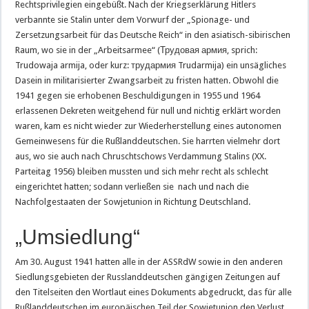
Rechtsprivilegien eingebüßt. Nach der Kriegserklärung Hitlers
verbannte sie Stalin unter dem Vorwurf der „Spionage- und
Zersetzungsarbeit für das Deutsche Reich“ in den asiatisch-sibirischen
Raum, wo sie in der „Arbeitsarmee“ (Трудовая армия, sprich:
Trudowaja armija, oder kurz: трудармия Trudarmija) ein unsägliches
Dasein in militarisierter Zwangsarbeit zu fristen hatten. Obwohl die
1941 gegen sie erhobenen Beschuldigungen in 1955 und 1964
erlassenen Dekreten weitgehend für null und nichtig erklärt worden
waren, kam es nicht wieder zur Wiederherstellung eines autonomen
Gemeinwesens für die Rußlanddeutschen. Sie harrten vielmehr dort
aus, wo sie auch nach Chruschtschows Verdammung Stalins (XX.
Parteitag 1956) bleiben mussten und sich mehr recht als schlecht
eingerichtet hatten; sodann verließen sie nach und nach die
Nachfolgestaaten der Sowjetunion in Richtung Deutschland.
„Umsiedlung“
Am 30. August 1941 hatten alle in der ASSRdW sowie in den anderen
Siedlungsgebieten der Russlanddeutschen gängigen Zeitungen auf
den Titelseiten den Wortlaut eines Dokuments abgedruckt, das für alle
Rußlanddeutschen im europäischen Teil der Sowjetunion den Verlust