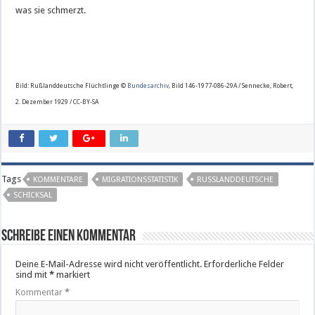
was sie schmerzt.
Bild: Rußlanddeutsche Flüchtlinge ©
Bundesarchiv
, Bild 146-1977-086-29A / Sennecke, Robert,
2. Dezember 1929 / CC-BY-SA
Tags
KOMMENTARE
MIGRATIONSSTATISTIK
RUSSLANDDEUTSCHE
SCHICKSAL
Schreibe einen Kommentar
Deine E-Mail-Adresse wird nicht veröffentlicht.
Erforderliche Felder
sind mit
*
markiert
Kommentar
*