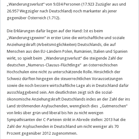
„Wanderungsverlust“ von 9.034 Personen (17.923 Zuzügler aus und
26.957 Wegzügler nach Deutschland) noch markanter als jener
gegenüber Österreich (1.712).
Die Erklärungen dafür liegen auf der Hand: Ist es beim
„Wanderungsgewinn“ in erster Linie die wirtschaftliche und soziale
Anziehungskraft (Arbeitsmöglichkeiten) Deutschlands, die auf
Menschen aus den EU-Ländern Polen, Rumänien, Italien und Spanien
wirkt, so spielt beim „Wanderungsverlust“ die steigende Zahl der
deutschen „Numerus-Clausus-Flüchtlinge“ an österreichischen
Hochschulen eine nicht zu unterschätzende Rolle. Hinsichtlich der
Schweiz dürften hingegen die steuerrechtlichen Voraussetzungen
sowie die noch bessere wirtschaftliche Lage als in Deutschland dafür
ausschlaggebend sein. Am deutlichsten zeigt sich die sozial-
ökonomische Anziehungskraft Deutschlands indes an der Zahl der ins
Land ströhmenden Asylsuchenden, wenngleich dies „Gutmenschen“
von links über grün und liberal bis hin zu nicht wenigen
Sympathisanten der C-Parteien strikt in Abrede stellen: 2013 hat die
Zahl der Asylsuchenden in Deutschland um nicht weniger als 70
Prozent gegenüber 2012 zugenommen.