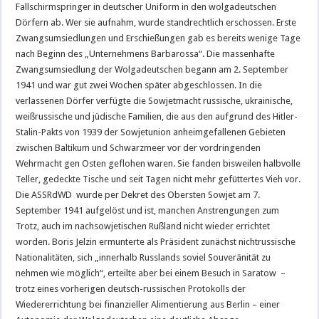
Fallschirmspringer in deutscher Uniform in den wolgadeutschen
Dörfern ab. Wer sie aufnahm, wurde standrechtlich erschossen. Erste
Zwangsumsiedlungen und Erschießungen gab es bereits wenige Tage
nach Beginn des „Unternehmens Barbarossa“. Die massenhafte
Zwangsumsiedlung der Wolgadeutschen begann am 2. September
1941 und war gut zwei Wochen später abgeschlossen. In die
verlassenen Dörfer verfügte die Sowjetmacht russische, ukrainische,
weißrussische und jüdische Familien, die aus den aufgrund des Hitler-
Stalin-Pakts von 1939 der Sowjetunion anheimgefallenen Gebieten
zwischen Baltikum und Schwarzmeer vor der vordringenden
Wehrmacht gen Osten geflohen waren. Sie fanden bisweilen halbvolle
Teller, gedeckte Tische und seit Tagen nicht mehr gefüttertes Vieh vor.
Die ASSRdWD wurde per Dekret des Obersten Sowjet am 7.
September 1941 aufgelöst und ist, manchen Anstrengungen zum
Trotz, auch im nachsowjetischen Rußland nicht wieder errichtet
worden. Boris Jelzin ermunterte als Präsident zunächst nichtrussische
Nationalitäten, sich „innerhalb Russlands soviel Souveränität zu
nehmen wie möglich“, erteilte aber bei einem Besuch in Saratow –
trotz eines vorherigen deutsch-russischen Protokolls der
Wiedererrichtung bei finanzieller Alimentierung aus Berlin – einer