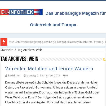
Das unabhängige Magazin für
Österreich und Europa
Wie Österreichs Regierung das Lotto-Monopol weiterhin schützt - Freitag, 1
Kleines Glücksspiel: Legalisierung gestoppt - Montag, 6. Juli 2026
Startseite
/
Tag Archives: Wein
Tag Archives:
Wein
Von edlen Metallen und teuren Wäldern
Redaktion
Montag, 2. September 2013
0
Die ungelöste europäische Schuldenkrise, die Kriegsgefahr im Nahen
Osten, die Papiergeld-Schwemme: Anleger setzen in diesem Umfeld
weiterhin auf Sachwerte. Doch auch die haben ihre Tücken. Gold oder
Wein, Wald oder Kunst? Der folgende Beitrag gibt einen aktuellen
Überblick über die wichtigsten Vor- und Nachteile der einzelnen