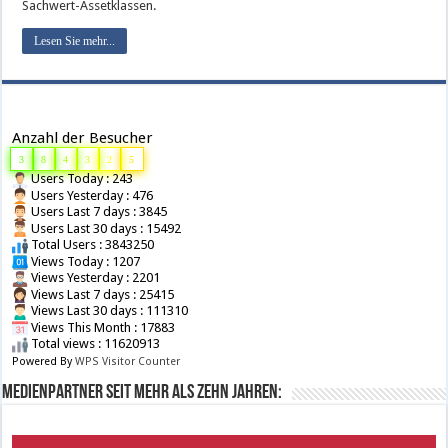
Sachwert-Assetklassen.
Lesen Sie mehr...
Anzahl der Besucher
3
8
4
3
2
5
Users Today : 243
Users Yesterday : 476
Users Last 7 days : 3845
Users Last 30 days : 15492
Total Users : 3843250
Views Today : 1207
Views Yesterday : 2201
Views Last 7 days : 25415
Views Last 30 days : 111310
Views This Month : 17883
Total views : 11620913
Powered By
WPS Visitor Counter
Medienpartner seit mehr als zehn Jahren: