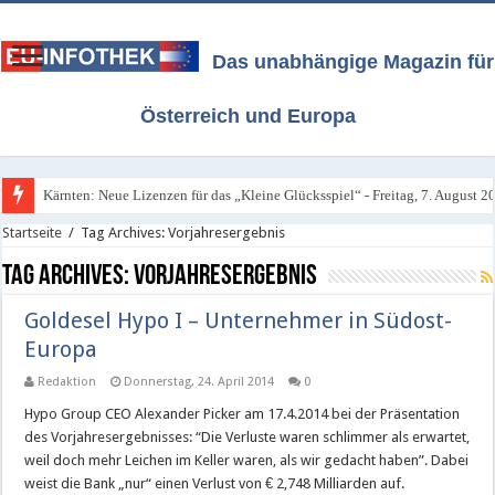
Das unabhängige Magazin für
Österreich und Europa
Kärnten: Neue Lizenzen für das „Kleine Glücksspiel“ - Freitag, 7. August 2
Startseite
/
Tag Archives: Vorjahresergebnis
Tag Archives:
Vorjahresergebnis
Goldesel Hypo I – Unternehmer in Südost-
Europa
Redaktion
Donnerstag, 24. April 2014
0
Hypo Group CEO Alexander Picker am 17.4.2014 bei der Präsentation
des Vorjahresergebnisses: “Die Verluste waren schlimmer als erwartet,
weil doch mehr Leichen im Keller waren, als wir gedacht haben”. Dabei
weist die Bank „nur“ einen Verlust von € 2,748 Milliarden auf.