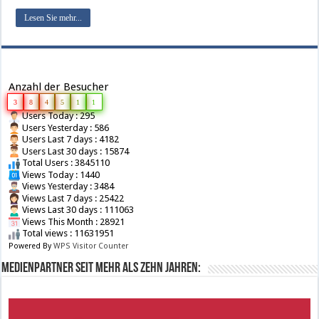
Lesen Sie mehr...
Anzahl der Besucher
3
8
4
5
1
1
Users Today : 295
Users Yesterday : 586
Users Last 7 days : 4182
Users Last 30 days : 15874
Total Users : 3845110
Views Today : 1440
Views Yesterday : 3484
Views Last 7 days : 25422
Views Last 30 days : 111063
Views This Month : 28921
Total views : 11631951
Powered By
WPS Visitor Counter
Medienpartner seit mehr als zehn Jahren: