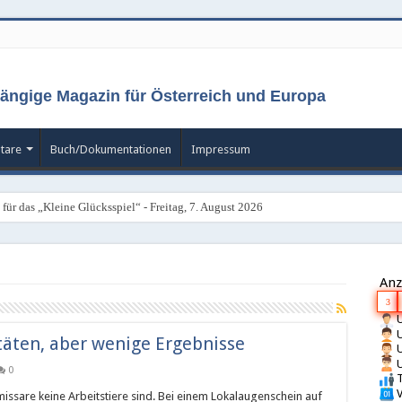
ängige Magazin für Österreich und Europa
tare
Buch/Dokumentationen
Impressum
für das „Kleine Glücksspiel“ - Freitag, 7. August 2026
Anz
3
U
U
itäten, aber wenige Ergebnisse
U
U
0
T
V
ssare keine Arbeitstiere sind. Bei einem Lokalaugenschein auf