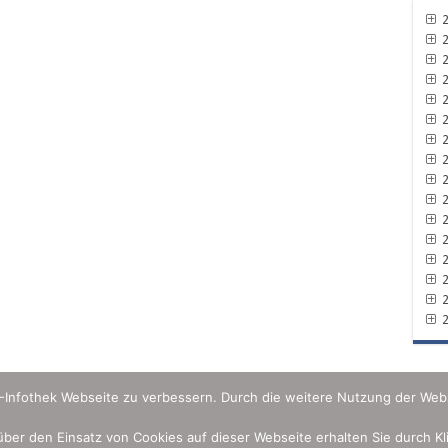
2
2
2
2
2
2
2
2
2
2
2
2
2
2
2
2
U-Infothek Webseite zu verbessern. Durch die weitere Nutzung der Web
 über den Einsatz von Cookies auf dieser Webseite erhalten Sie durch K