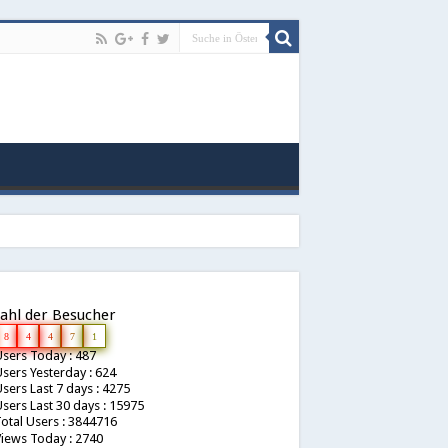
ahl der Besucher
8
4
4
7
1
sers Today : 487
sers Yesterday : 624
sers Last 7 days : 4275
sers Last 30 days : 15975
otal Users : 3844716
iews Today : 2740