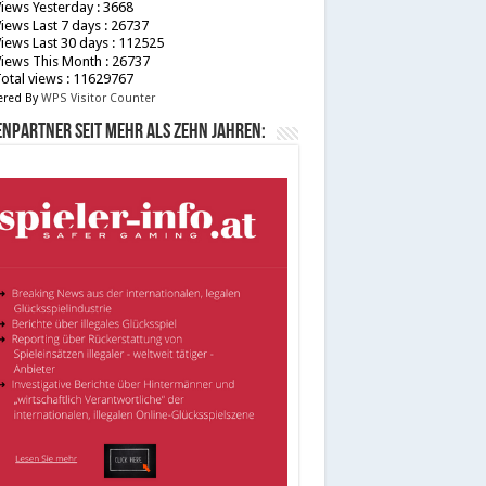
iews Yesterday : 3668
iews Last 7 days : 26737
iews Last 30 days : 112525
iews This Month : 26737
otal views : 11629767
red By
WPS Visitor Counter
npartner seit mehr als zehn Jahren: