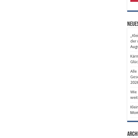
Neues
„Kle
der 
Aug
Kärn
Glüc
Alle
Gese
202
Wie 
weit
Klei
Mont
Arch