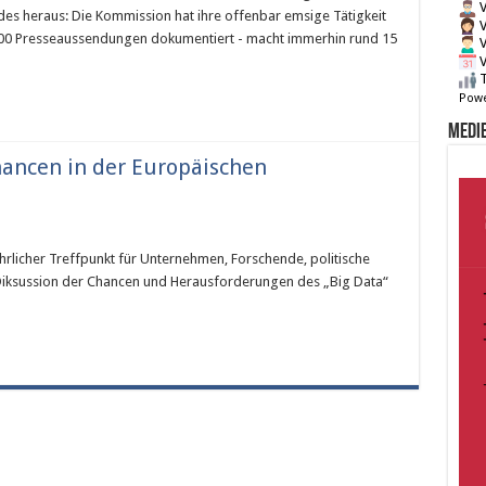
V
des heraus: Die Kommission hat ihre offenbar emsige Tätigkeit
V
500 Presseaussendungen dokumentiert - macht immerhin rund 15
V
V
T
Powe
Medie
ancen in der Europäischen
hrlicher Treffpunkt für Unternehmen, Forschende, politische
 Diksussion der Chancen und Herausforderungen des „Big Data“