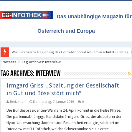
Das unabhängige Magazin für
Österreich und Europa
Wie Österreichs Regierung das Lotto-Monopol weiterhin schützt - Freitag, 1
Startseite
/
Tag Archives: Interview
Tag Archives:
Interview
Irmgard Griss: „Spaltung der Gesellschaft
in Gut und Böse stört mich“
Redaktion
Donnerstag, 7. Januar 2016
0
Die Bundespräsidenten-Wahl am 24. April kommt in die heiße Phase:
Die parteiunabhängige Kandidatin Irmgard Griss, die als Leiterin der
Hypo-Untersuchungskommission Bekanntheit erlangte, schildert im
Interview mit EU-Infothek, welche Schwerpunkte sie als erste