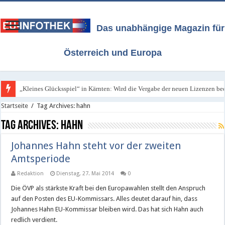
Das unabhängige Magazin für
Österreich und Europa
„Kleines Glücksspiel“ in Kärnten: Wird die Vergabe der neuen Lizenzen bee
Startseite
/
Tag Archives: hahn
Tag Archives:
hahn
Johannes Hahn steht vor der zweiten
Amtsperiode
Redaktion
Dienstag, 27. Mai 2014
0
Die ÖVP als stärkste Kraft bei den Europawahlen stellt den Anspruch
auf den Posten des EU-Kommissars. Alles deutet darauf hin, dass
Johannes Hahn EU-Kommissar bleiben wird. Das hat sich Hahn auch
redlich verdient.