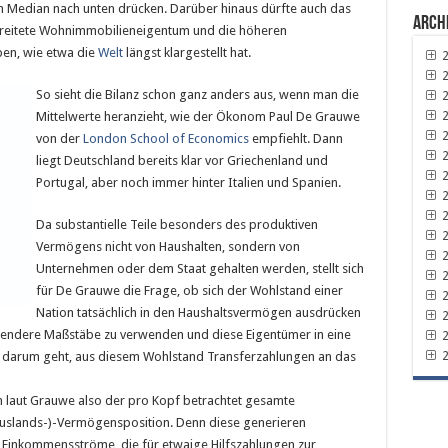
n Median nach unten drücken. Darüber hinaus dürfte auch das
Arch
erbreitete Wohnimmobilieneigentum und die höheren
ben, wie etwa die
Welt
längst klargestellt hat.
2
2
So sieht die Bilanz scho
n ganz anders aus, wenn man die
2
2
Mittelwerte heranzieht, wie der Ökonom Paul De Grauwe
2
von der
London School of Economics
empfiehlt. Dann
2
liegt Deutschland bereits klar vor Griechenland und
2
Portugal, aber noch immer hinter Italien und Spanien.
2
2
Da substantielle Teile besonders des produktiven
2
Vermögens nicht von Haushalten, sondern von
2
Unternehmen oder dem Staat gehalten werden, stellt sich
2
für De Grauwe die Frage, ob sich der Wohlstand einer
2
Nation tatsächlich in den Haushaltsvermögen ausdrücken
2
assendere Maßstäbe zu verwenden und diese Eigentümer in eine
2
2
es darum geht, aus diesem Wohlstand Transferzahlungen an das
 laut Grauwe also der pro Kopf betrachtet gesamte
(Auslands-)-Vermögensposition. Denn diese generieren
 Einkommensströme, die für etwaige Hilfszahlungen zur