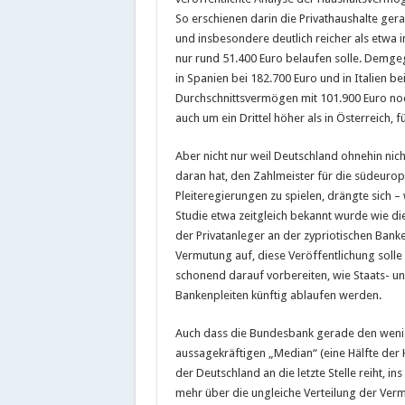
So erschienen darin die Privathaushalte ge
und insbesondere deutlich reicher als etwa 
nur rund 51.400 Euro belaufen solle. Demge
in Spanien bei 182.700 Euro und in Italien b
Durchschnittsvermögen mit 101.900 Euro no
auch um ein Drittel höher als in Österreich,
Aber nicht nur weil Deutschland ohnehin nich
daran hat, den Zahlmeister für die südeuro
Pleiteregierungen zu spielen, drängte sich – 
Studie etwa zeitgleich bekannt wurde wie di
der Privatanleger an der zypriotischen Banke
Vermutung auf, diese Veröffentlichung solle
schonend darauf vorbereiten, wie Staats- u
Bankenpleiten künftig ablaufen werden.
Auch dass die Bundesbank gerade den wen
aussagekräftigen „Median“ (eine Hälfte der H
der Deutschland an die letzte Stelle reiht, ins
mehr über die ungleiche Verteilung der Verm