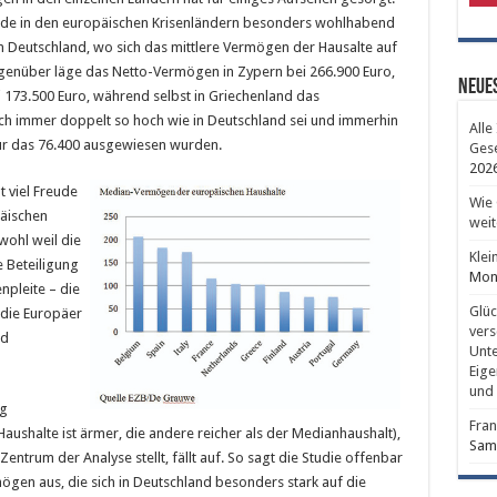
rade in den europäischen Krisenländern besonders wohlhabend
in Deutschland, wo sich das mittlere Vermögen der Hausalte auf
genüber läge das Netto-Vermögen in Zypern bei 266.900 Euro,
Neues
ei 173.500 Euro, während selbst in Griechenland das
ch immer doppelt so hoch wie in Deutschland sei und immerhin
Alle
 für das 76.400 ausgewiesen wurden.
Gese
202
t viel Freude
Wie 
päischen
weit
wohl weil die
Klei
e Beteiligung
Mont
npleite – die
Glüc
 die Europäer
vers
nd
Unte
Eige
und 
ig
Fran
aushalte ist ärmer, die andere reicher als der Medianhaushalt),
Sams
 Zentrum der Analyse stellt, fällt auf. So sagt die Studie offenbar
ögen aus, die sich in Deutschland besonders stark auf die