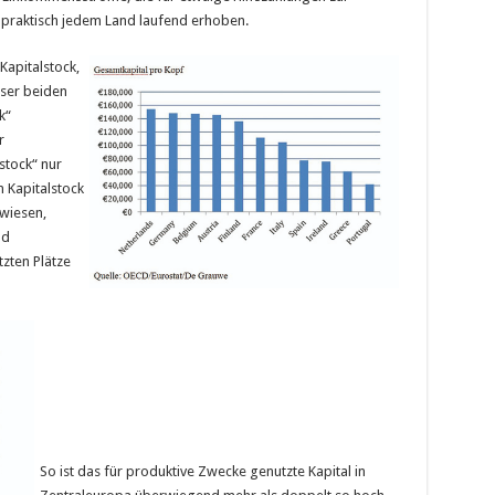
 praktisch jedem Land laufend erhoben.
Kapitalstock,
ser beiden
k“
r
stock“ nur
 Kapitalstock
rwiesen,
nd
tzten Plätze
So ist das für produktive Zwecke genutzte Kapital in