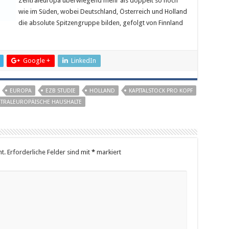
Zentraleuropa überwiegend mehr als doppelt so hoch
wie im Süden, wobei Deutschland, Österreich und Holland
die absolute Spitzengruppe bilden, gefolgt von Finnland
Google +
LinkedIn
EUROPA
EZB STUDIE
HOLLAND
KAPITALSTOCK PRO KOPF
TRALEUROPÄISCHE HAUSHALTE
t.
Erforderliche Felder sind mit
*
markiert