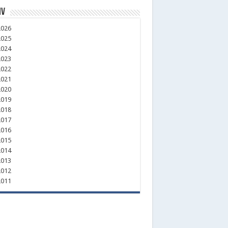
iv
026
025
024
023
022
021
020
019
018
017
016
015
014
013
012
011