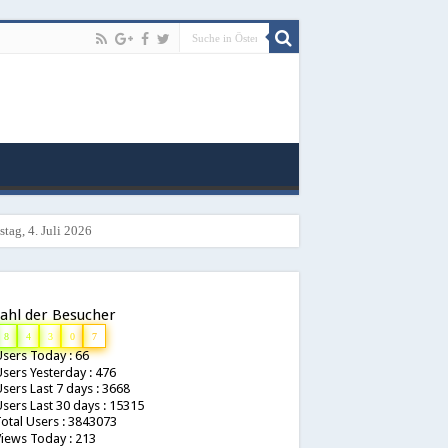
tag, 4. Juli 2026
ahl der Besucher
8
4
3
0
7
sers Today : 66
sers Yesterday : 476
sers Last 7 days : 3668
sers Last 30 days : 15315
otal Users : 3843073
iews Today : 213