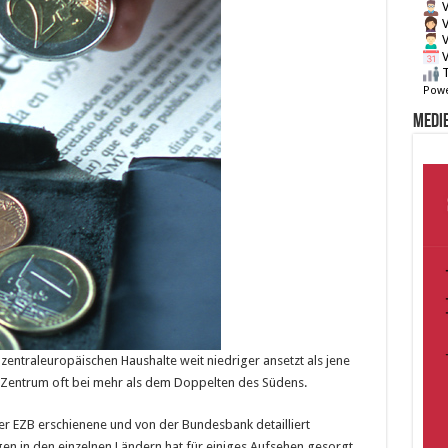
V
V
V
V
T
Powe
Medie
entraleuropäischen Haushalte weit niedriger ansetzt als jene
m Zentrum oft bei mehr als dem Doppelten des Südens.
r EZB erschienene und von der Bundesbank detailliert
en in den einzelnen Ländern hat für einiges Aufsehen gesorgt.