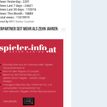
iews Yesterday : 2201
iews Last 7 days : 24421
iews Last 30 days : 110316
iews This Month : 16889
otal views : 11619919
red By
WPS Visitor Counter
npartner seit mehr als zehn Jahren: