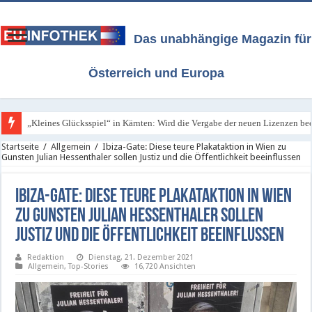
Das unabhängige Magazin für
Österreich und Europa
„Kleines Glücksspiel“ in Kärnten: Wird die Vergabe der neuen Lizenzen bee
ORF / Kärnten: Neue Lizenzen für das „Kleine Glücksspiel“ - Freitag, 7. A
Startseite
/
Allgemein
/
Ibiza-Gate: Diese teure Plakataktion in Wien zu
Gunsten Julian Hessenthaler sollen Justiz und die Öffentlichkeit beeinflussen
Ibiza-Gate: Diese teure Plakataktion in Wien
zu Gunsten Julian Hessenthaler sollen
Justiz und die Öffentlichkeit beeinflussen
Redaktion
Dienstag, 21. Dezember 2021
Allgemein
,
Top-Stories
16,720 Ansichten