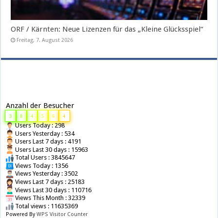
ORF / Kärnten: Neue Lizenzen für das „Kleine Glücksspiel“
Freitag, 7. August 2026
Anzahl der Besucher
3
8
4
5
6
4
Users Today : 298
Users Yesterday : 534
Users Last 7 days : 4191
Users Last 30 days : 15963
Total Users : 3845647
Views Today : 1356
Views Yesterday : 3502
Views Last 7 days : 25183
Views Last 30 days : 110716
Views This Month : 32339
Total views : 11635369
Powered By
WPS Visitor Counter