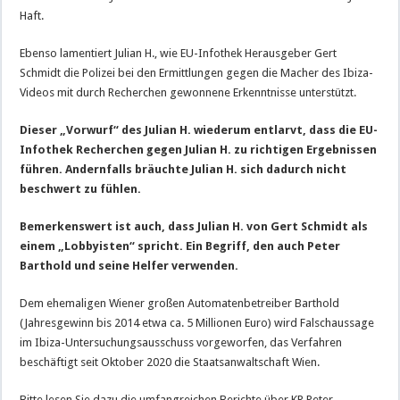
Haft.
Ebenso lamentiert Julian H., wie EU-Infothek Herausgeber Gert
Schmidt die Polizei bei den Ermittlungen gegen die Macher des Ibiza-
Videos mit durch Recherchen gewonnene Erkenntnisse unterstützt.
Dieser „Vorwurf“ des Julian H. wiederum entlarvt, dass die EU-
Infothek Recherchen gegen Julian H. zu richtigen Ergebnissen
führen. Andernfalls bräuchte Julian H. sich dadurch nicht
beschwert zu fühlen.
Bemerkenswert ist auch, dass Julian H. von Gert Schmidt als
einem „Lobbyisten“ spricht. Ein Begriff, den auch Peter
Barthold und seine Helfer verwenden.
Dem ehemaligen Wiener großen Automatenbetreiber Barthold
(Jahresgewinn bis 2014 etwa ca. 5 Millionen Euro) wird Falschaussage
im Ibiza-Untersuchungsausschuss vorgeworfen, das Verfahren
beschäftigt seit Oktober 2020 die Staatsanwaltschaft Wien.
Bitte lesen Sie dazu die umfangreichen Berichte über KR Peter