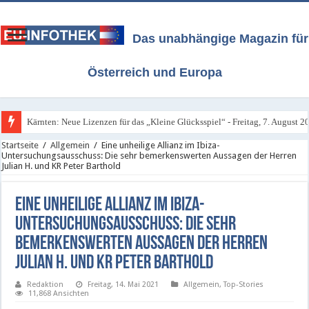
Das unabhängige Magazin für
Österreich und Europa
Kärnten: Neue Lizenzen für das „Kleine Glücksspiel“ - Freitag, 7. August 2
Alle Infos über Österreichs neues Glücksspiel-Gesetz / Stand 4. August 202
Startseite
/
Allgemein
/
Eine unheilige Allianz im Ibiza-
Untersuchungsausschuss: Die sehr bemerkenswerten Aussagen der Herren
Julian H. und KR Peter Barthold
Eine unheilige Allianz im Ibiza-
Untersuchungsausschuss: Die sehr
bemerkenswerten Aussagen der Herren
Julian H. und KR Peter Barthold
Redaktion
Freitag, 14. Mai 2021
Allgemein
,
Top-Stories
11,868 Ansichten