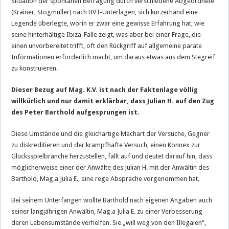
Situation der spontanen Befragung durch verschiedene Abgeordnete
(Krainer, Stögmüller) nach BVT-Unterlagen, sich kurzerhand eine
Legende überlegte, worin er zwar eine gewisse Erfahrung hat, wie
seine hinterhältige Ibiza-Falle zeigt, was aber bei einer Frage, die
einen unvorbereitet trifft, oft den Rückgriff auf allgemeine parate
Informationen erforderlich macht, um daraus etwas aus dem Stegreif
zu konstruieren.
Dieser Bezug auf Mag. K.V. ist nach der Faktenlage völlig
willkürlich und nur damit erklärbar, dass Julian H. auf den Zug
des Peter Barthold aufgesprungen ist.
Diese Umstände und die gleichartige Machart der Versuche, Gegner
zu diskreditieren und der krampfhafte Versuch, einen Konnex zur
Glücksspielbranche herzustellen, fällt auf und deutet darauf hin, dass
möglicherweise einer der Anwälte des Julian H. mit der Anwältin des
Barthold, Mag.a Julia E., eine rege Absprache vorgenommen hat.
Bei seinem Unterfangen wollte Barthold nach eigenen Angaben auch
seiner langjährigen Anwältin, Mag.a Julia E. zu einer Verbesserung
deren Lebensumstände verhelfen. Sie „will weg von den Illegalen“,