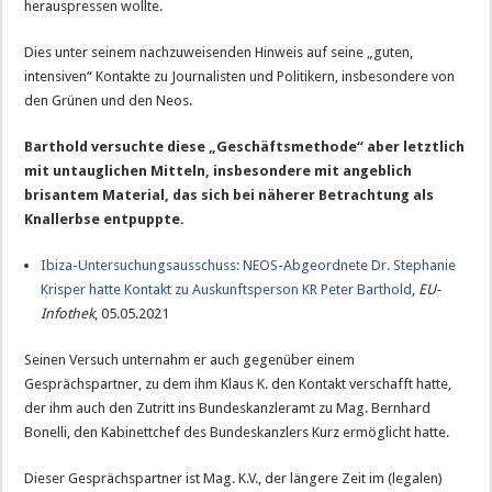
herauspressen wollte.
Dies unter seinem nachzuweisenden Hinweis auf seine „guten,
intensiven“ Kontakte zu Journalisten und Politikern, insbesondere von
den Grünen und den Neos.
Barthold versuchte diese „Geschäftsmethode“ aber letztlich
mit untauglichen Mitteln, insbesondere mit angeblich
brisantem Material, das sich bei näherer Betrachtung als
Knallerbse entpuppte.
Ibiza-Untersuchungsausschuss: NEOS-Abgeordnete Dr. Stephanie
Krisper hatte Kontakt zu Auskunftsperson KR Peter Barthold
,
EU-
Infothek
, 05.05.2021
Seinen Versuch unternahm er auch gegenüber einem
Gesprächspartner, zu dem ihm Klaus K. den Kontakt verschafft hatte,
der ihm auch den Zutritt ins Bundeskanzleramt zu Mag. Bernhard
Bonelli, den Kabinettchef des Bundeskanzlers Kurz ermöglicht hatte.
Dieser Gesprächspartner ist Mag. K.V., der längere Zeit im (legalen)