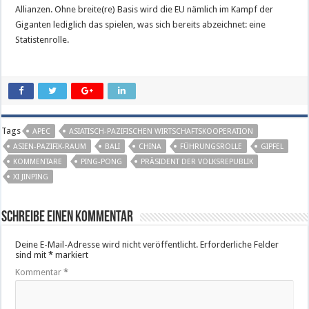
Allianzen. Ohne breite(re) Basis wird die EU nämlich im Kampf der
Giganten lediglich das spielen, was sich bereits abzeichnet: eine
Statistenrolle.
Tags
APEC
ASIATISCH-PAZIFISCHEN WIRTSCHAFTSKOOPERATION
ASIEN-PAZIFIK-RAUM
BALI
CHINA
FÜHRUNGSROLLE
GIPFEL
KOMMENTARE
PING-PONG
PRÄSIDENT DER VOLKSREPUBLIK
XI JINPING
Schreibe einen Kommentar
Deine E-Mail-Adresse wird nicht veröffentlicht.
Erforderliche Felder
sind mit
*
markiert
Kommentar
*