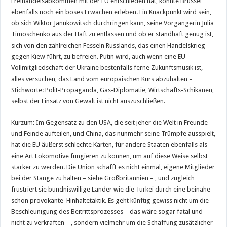
Freihandelsabkommen mit der EU entschieden hat, könnte Brüssel
ebenfalls noch ein böses Erwachen erleben. Ein Knackpunkt wird sein,
ob sich Wiktor Janukowitsch durchringen kann, seine Vorgängerin Julia
Timoschenko aus der Haft zu entlassen und ob er standhaft genug ist,
sich von den zahlreichen Fesseln Russlands, das einen Handelskrieg
gegen Kiew führt, zu befreien. Putin wird, auch wenn eine EU-
Vollmitgliedschaft der Ukraine bestenfalls ferne Zukunftsmusik ist,
alles versuchen, das Land vom europäischen Kurs abzuhalten –
Stichworte: Polit-Propaganda, Gas-Diplomatie, Wirtschafts-Schikanen,
selbst der Einsatz von Gewalt ist nicht auszuschließen.
Kurzum: Im Gegensatz zu den USA, die seit jeher die Welt in Freunde
und Feinde aufteilen, und China, das nunmehr seine Trümpfe ausspielt,
hat die EU äußerst schlechte Karten, für andere Staaten ebenfalls als
eine Art Lokomotive fungieren zu können, um auf diese Weise selbst
stärker zu werden. Die Union schafft es nicht einmal, eigene Mitglieder
bei der Stange zu halten – siehe Großbritannien – , und zugleich
frustriert sie bündniswillige Länder wie die Türkei durch eine beinahe
schon provokante Hinhaltetaktik. Es geht künftig gewiss nicht um die
Beschleunigung des Beitrittsprozesses – das wäre sogar fatal und
nicht zu verkraften – , sondern vielmehr um die Schaffung zusätzlicher