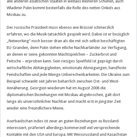
alle anderen asiatischen Staaten in weitaus kleineren Schuhen, auch
Wladimir Putin kommt bestenfalls die Rolle des netten Onkels aus
Moskau zu.
Der russische Präsident muss ebenso wie Brüssel schmerzlich
erfahren, wo die Musik tatsächlich gespielt wird. Dabei ist er bezüglich
„Networking“ noch besser dran als die mit sich selbst beschäftigten
EU-Granden, denn Putin stehen etliche Nachbarländer zur Verfügung,
an denen er seine gekonnten Machtspielchen – Zuckerbrot und
Peitsche – erproben kann. Sein riesiges Spielfeld ist geprägt durch
wirtschaftliche Abhängigkeiten, emotionale Abneigungen, handfeste
Feindschaften und jede Menge Unberechenbarkeiten. Die Ukraine zum
Beispiel schwankt seit Jahren beharrlich zwischen Ost- und West-
Annäherung. Georgien wiederum hat im August 2008 die
diplomatischen Beziehungen mit Moskau abgebrochen, galt dort
lange als unversöhnlicher Nachbar und macht erst in jüngster Zeit
wieder eine freundlichere Miene.
Aserbaidschan indes ist zwar an guten Beziehungen zu Russland
interessiert, präferiert allerdings kommerziell viel versprechende
Kontakte mit den USA und Europa. Mit Weissrussland und Kasachstan