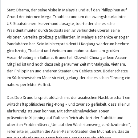
Statt Obama, der seine Visite in Malaysia und auf den Philippinen auf
Grund der internen Mega-Troubles rund um die zwangsbeurlaubten
US-Staatsdienern kurzerhand absagte, tourte der chinesische
Präsident munter durch Südostasien. Er verkündete überall seine
Visionen, verteilte großzügig Milliarden, in Malaysia schenkte er sogar
Pandabären her. Sein Ministerpräsident Li Keqiang wiederum beehrte
gleichzeitig Thailand und Vietnam und nahm sodann am großen
Asean-Meeting im Sultanat Brunei teil. Obwohl China gar kein Asean-
Mitglied ist und noch dazu seit geraumer Zeit mit Malaysia, Vietnam,
den Philippinen und anderen Staaten um Gebiete bzw. Bodenschätze
im Südchinesischen Meer streitet, gelang der chinesischen Führung ein
nahezu perfekter Auftritt.
Das Duo Xi und Li spielt plötzlich mit der asiatischen Nachbarschaft ein
wirtschaftspolitisches Ping-Pong – und zwar so gefinkelt, dass alle nur
ehrfürchtig staunen können. Mit schmeichelweichen Tönen
präsentierte Xi Jinping auf Bali sein Reich als Hort der Stabilität und
obersten Problemlöser: „Um auf den Wachstumsweg zurückzufinden“,
referierte er, „sollten die Asien-Pazifik-Staaten den Mut haben, das zu