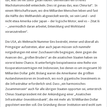
tun, was sie nie zuvor getan haben: Gemeinsam ein offenes
Wachstumsmodell entwickeln. Dies ist genau das, was China tut“. In
einem Wirtschaftsraum, wo drei Milliarden Menschen leben und fast
die Hälfte des Welthandels abgewickelt werde, sei sein Land – und
nicht etwa Amerika oder Japan – der logische Motor, weil es – Zitat Xi
– „unermüdlich daran arbeitet, Entwicklung und Wohlstand
voranzutreiben“.
Die USA, als Weltmacht Nummer Eins bestrebt, immer und überall als
Primgeiger aufzutreten, aber auch Japan müssen sich nunmehr
notgedrungen mit einer Zuschauerrolle begnügen, denn gegen die
Avancen des „großen Bruders“ an die asiatischen Staaten haben sie
vorerst keine Chance. Xi unterfertigte beispielsweise eine Reihe von
Kooperationsverträgen mit Indonesien, bei denen es um insgesamt 30
Milliarden Dollar geht. Bislang waren die Amerikaner die größten
Auslandsinvestoren im Inselreich, wo noch gigantische Investments in
die Infrastruktur erforderlich sind. Dass „ein harmonisches
Zusammensein“ auch für alle übrigen Staaten opportun sei, unterstrich
Chinas Staatspräsident mit der Ankündigung einer „Asiatischen
Infrastruktur-Investitionsbank“, die mit mehr als 50 Milliarden Dollar
gepolstert werden soll. Die Gründung dieser Institution wird wohl zum