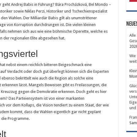
 geht Andrej Babis in Führung? Bára Procházková, Bel Mondo –
storiker sowie Niklas Perzi, Historiker und Tschechienspezialist
den Wahlen. Der Milliardär Babis gilt als unumstrittener
Neues
age von Korruption durchdrungen ist. Die vielen kleinen
falls nehmen sich aus wie eine böhmische Operette, welche es
Alle
n der regionalen Elite abgesehen hat.
Gese
202
gsviertel
Wie 
weit
at nebst einem reichlich bitteren Beigeschmack eine
Klei
n auf Verdacht oder doch gut überlegt können sich die Experten
Mont
d ebenso bekrittelt wie auch die Region als solche eine
t erkennen lässt. Mangels Beweisen gibt es Freilassungen, die
Glüc
vers
n Kreuzzug gegen die Demokratie erkennen. Doch geht es hier
Unte
stem? Das Parteiensystem ist von einer markanten
Eige
ch vor dem Kollaps, die Vision tendiert zu einem Staat, der wie
und 
udem kommt, dass die Wahlen eigentlich gar nicht geplant
Fran
h die Programme.
Sams
lt