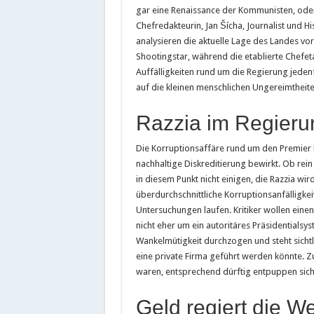
gar eine Renaissance der Kommunisten, oder
Chefredakteurin, Jan Šícha, Journalist und Hi
analysieren die aktuelle Lage des Landes vor 
Shootingstar, während die etablierte Chefet
Auffälligkeiten rund um die Regierung jeden
auf die kleinen menschlichen Ungereimtheite
Razzia im Regierun
Die Korruptionsaffäre rund um den Premier h
nachhaltige Diskreditierung bewirkt. Ob rei
in diesem Punkt nicht einigen, die Razzia wir
überdurchschnittliche Korruptionsanfälligkei
Untersuchungen laufen. Kritiker wollen eine
nicht eher um ein autoritäres Präsidentialsy
Wankelmütigkeit durchzogen und steht sichtli
eine private Firma geführt werden könnte. Z
waren, entsprechend dürftig entpuppen sic
Geld regiert die We