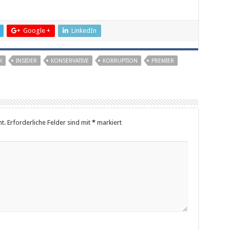
Google +
LinkedIn
K
INSIDER
KONSERVATIVE
KORRUPTION
PREMIER
t.
Erforderliche Felder sind mit
*
markiert