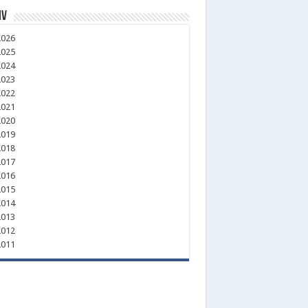
iv
026
025
024
023
022
021
020
019
018
017
016
015
014
013
012
011