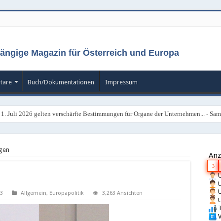
ängige Magazin für Österreich und Europa
tare
Buch/Dokumentationen
Impressum
 1. Juli 2026 gelten verschärfte Bestimmungen für Organe der Unternehmen... - Sams
gen
Anz
3
U
U
U
3
Allgemein
,
Europapolitik
3,263 Ansichten
U
T
V