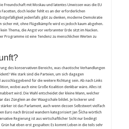
die Freundschaft mit Moskau und latentes Unwissen was die EU
n Facetten, doch leider fehlt es an der erforderlichen
lbstgefälligkeit jedenfalls gibt zu denken, moderne Demokratie
en sicher mit, ohne Flügelkämpfe wird es jedoch kaum abgehen.
e kein Thema, die Angst vor verbrannter Erde sitzt im Nacken.
er Programme ist eine Tendenz zu menschlichen Werten zu
unft?
erung des konservativen Bereichs, was chaotische Verhandlungen
sident? Wie stark sind die Parteien, um sich dagegen
ausschlaggebend für die weitere Richtung sein. Ab nach Links
lition, wobei auch eine Große Koalition denkbar wäre. Alles ist
knabbert wird. Die Wahl entscheidet der kleine Mann, welcher
ar das Zünglein an der Waagschale bildet. Je lockerer und
tärker ist das Parlament, auch wenn dessen Selbstwert vielfach
rden Euro nach Brüssel wandern kategorisiert Jan Šícha wörtlich
rvative Regierung ist aus wirtschaftlicher Sicht nur bedingt
h, Grün hat eben erst gespalten: Es kommt Leben in die teils sehr