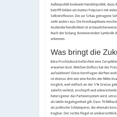
Außenpolitik bedeutet Handelspolitik, dazu 
betrifft bilden ein buntes Potpourri mit viele
Selbstreflexion. Die zur Schau getragene Se
sieht anders aus. Die Kreishauptleute misch
Ausländerfeindlichkeit ist erstaunlicherweis
Nach der bislang dominierenden Symbolik d
erkennen.
Was bringt die Zuk
Bára Procházková befürchtet eine Zersplitt
erwarten lässt. Welchen Einfluss hat der Prä
aufzulehnen? Diese Kernfragen dürften wohl 
ist ebenso drin wie eine Rechts der Mitte Koa
möglich, weil vielfach an der 5 % Grenze ge
zutiefst verletzt, erschöpft und unberechenb
heterogener das Parteiensystem wird, umso s
als labile Angelegenheit gilt. Dass 70 Millia
als politische Schlamperei, die ehemals konse
tragbar. Der rechte Flügel ist unübersichtlic