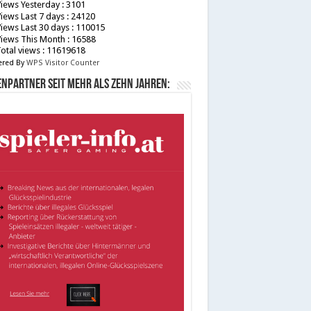
iews Yesterday : 3101
iews Last 7 days : 24120
iews Last 30 days : 110015
iews This Month : 16588
otal views : 11619618
red By
WPS Visitor Counter
npartner seit mehr als zehn Jahren: