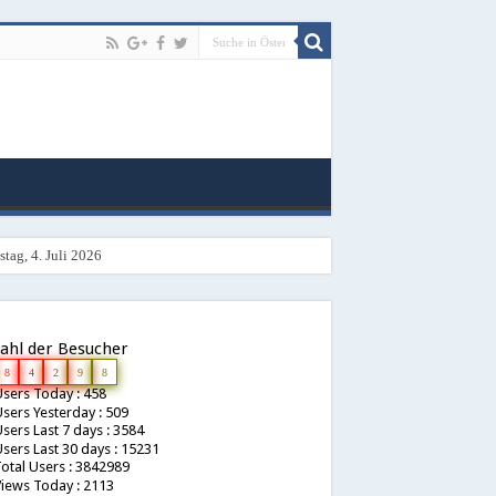
tag, 4. Juli 2026
ahl der Besucher
8
4
2
9
8
sers Today : 458
sers Yesterday : 509
sers Last 7 days : 3584
sers Last 30 days : 15231
otal Users : 3842989
iews Today : 2113