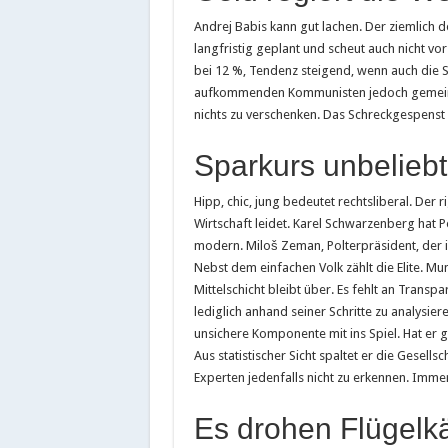
Andrej Babis kann gut lachen. Der ziemlic
langfristig geplant und scheut auch nicht vo
bei 12 %, Tendenz steigend, wenn auch die
aufkommenden Kommunisten jedoch gemeinsa
nichts zu verschenken. Das Schreckgespenst 
Sparkurs unbeliebt
Hipp, chic, jung bedeutet rechtsliberal. Der 
Wirtschaft leidet. Karel Schwarzenberg hat P
modern. Miloš Zeman, Polterpräsident, der 
Nebst dem einfachen Volk zählt die Elite. Mun
Mittelschicht bleibt über. Es fehlt an Transp
lediglich anhand seiner Schritte zu analysi
unsichere Komponente mit ins Spiel. Hat er ga
Aus statistischer Sicht spaltet er die Gesellsc
Experten jedenfalls nicht zu erkennen. Imme
Es drohen Flügelk