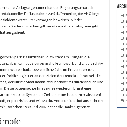
Arch
h dominante Verlagseigentümer hat den Regierungsumbruch
r redaktioneller Einflussnahme zurück. Immerhin, die ANO liegt
2
 Sozialdemokraten Stehvermögen beweisen. Mit den
2
me Sache zu machen gilt bereits vorab als Tabu, man gibt
2
hat ausgedient.
2
2
2
2
2
rigorose Sparkurs faktischer Politik steht am Pranger, die
2
otenzial. Er kennt das europäische Framework und gilt als relativ
2
immer wo reinfunkt, beweist Schwäche im Prozentbereich.
2
ter fröhlich agiert er an den Zielen der Demokratie vorbei, die
2
arenz, der illustre Staatsmann ist nur schwer zu durchschauen und
2
eren. Die selbstgemachte Imagekrise wiederum bringt eine
2
r ein instabiles System als Ziel, um seine Ideale zu realisieren?
2
2
haft, er polarisiert und will Macht. Andere Ziele sind aus Sicht der
rhin, zwischen 1998 und 2002 hat er die Banken gerettet.
ämpfe