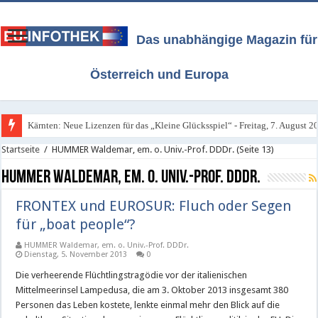
Das unabhängige Magazin für
Österreich und Europa
Kärnten: Neue Lizenzen für das „Kleine Glücksspiel“ - Freitag, 7. August 2
Startseite
/
HUMMER Waldemar, em. o. Univ.-Prof. DDDr.
(Seite 13)
HUMMER Waldemar, em. o. Univ.-Prof. DDDr.
FRONTEX und EUROSUR: Fluch oder Segen
für „boat people“?
HUMMER Waldemar, em. o. Univ.-Prof. DDDr.
Dienstag, 5. November 2013
0
Die verheerende Flüchtlingstragödie vor der italienischen
Mittelmeerinsel Lampedusa, die am 3. Oktober 2013 insgesamt 380
Personen das Leben kostete, lenkte einmal mehr den Blick auf die