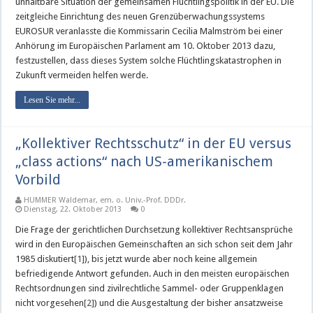
unhaltbare Situation der gemeinsamen Flüchtlingspolitik in der EU. Die
zeitgleiche Einrichtung des neuen Grenzüberwachungssystems
EUROSUR veranlasste die Kommissarin Cecilia Malmström bei einer
Anhörung im Europäischen Parlament am 10. Oktober 2013 dazu,
festzustellen, dass dieses System solche Flüchtlingskatastrophen in
Zukunft vermeiden helfen werde.
Lesen Sie mehr...
„Kollektiver Rechtsschutz“ in der EU versus
„class actions“ nach US-amerikanischem
Vorbild
HUMMER Waldemar, em. o. Univ.-Prof. DDDr.
Dienstag, 22. Oktober 2013
0
Die Frage der gerichtlichen Durchsetzung kollektiver Rechtsansprüche
wird in den Europäischen Gemeinschaften an sich schon seit dem Jahr
1985 diskutiert
[1]
), bis jetzt wurde aber noch keine allgemein
befriedigende Antwort gefunden. Auch in den meisten europäischen
Rechtsordnungen sind zivilrechtliche Sammel- oder Gruppenklagen
nicht vorgesehen
[2]
) und die Ausgestaltung der bisher ansatzweise