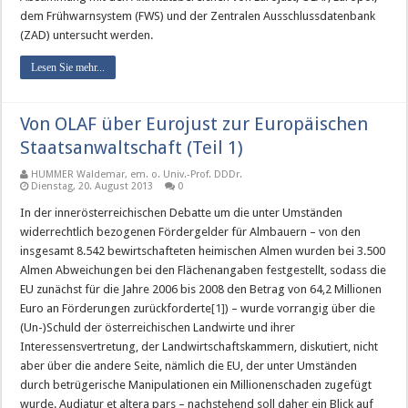
dem Frühwarnsystem (FWS) und der Zentralen Ausschlussdatenbank
(ZAD) untersucht werden.
Lesen Sie mehr...
Von OLAF über Eurojust zur Europäischen
Staatsanwaltschaft (Teil 1)
HUMMER Waldemar, em. o. Univ.-Prof. DDDr.
Dienstag, 20. August 2013
0
In der innerösterreichischen Debatte um die unter Umständen
widerrechtlich bezogenen Fördergelder für Almbauern – von den
insgesamt 8.542 bewirtschafteten heimischen Almen wurden bei 3.500
Almen Abweichungen bei den Flächenangaben festgestellt, sodass die
EU zunächst für die Jahre 2006 bis 2008 den Betrag von 64,2 Millionen
Euro an Förderungen zurückforderte
[1]
) – wurde vorrangig über die
(Un-)Schuld der österreichischen Landwirte und ihrer
Interessensvertretung, der Landwirtschaftskammern, diskutiert, nicht
aber über die andere Seite, nämlich die EU, der unter Umständen
durch betrügerische Manipulationen ein Millionenschaden zugefügt
wurde. Audiatur et altera pars – nachstehend soll daher ein Blick auf