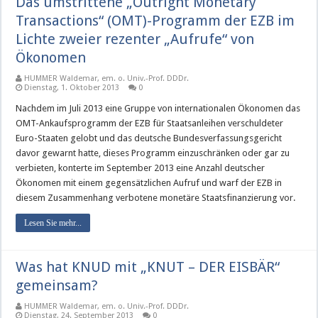
Das umstrittene „Outright Monetary
Transactions“ (OMT)-Programm der EZB im
Lichte zweier rezenter „Aufrufe“ von
Ökonomen
HUMMER Waldemar, em. o. Univ.-Prof. DDDr.
Dienstag, 1. Oktober 2013
0
Nachdem im Juli 2013 eine Gruppe von internationalen Ökonomen das
OMT-Ankaufsprogramm der EZB für Staatsanleihen verschuldeter
Euro-Staaten gelobt und das deutsche Bundesverfassungsgericht
davor gewarnt hatte, dieses Programm einzuschränken oder gar zu
verbieten, konterte im September 2013 eine Anzahl deutscher
Ökonomen mit einem gegensätzlichen Aufruf und warf der EZB in
diesem Zusammenhang verbotene monetäre Staatsfinanzierung vor.
Lesen Sie mehr...
Was hat KNUD mit „KNUT – DER EISBÄR“
gemeinsam?
HUMMER Waldemar, em. o. Univ.-Prof. DDDr.
Dienstag, 24. September 2013
0