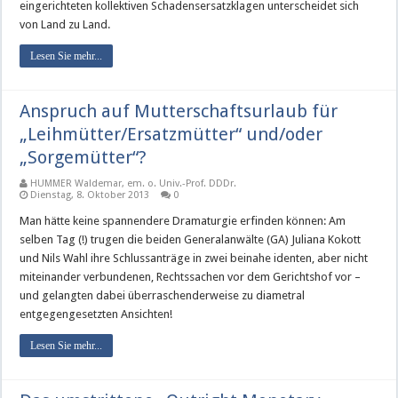
eingerichteten kollektiven Schadensersatzklagen unterscheidet sich
von Land zu Land.
Lesen Sie mehr...
Anspruch auf Mutterschaftsurlaub für
„Leihmütter/Ersatzmütter“ und/oder
„Sorgemütter“?
HUMMER Waldemar, em. o. Univ.-Prof. DDDr.
Dienstag, 8. Oktober 2013
0
Man hätte keine spannendere Dramaturgie erfinden können: Am
selben Tag (!) trugen die beiden Generalanwälte (GA) Juliana Kokott
und Nils Wahl ihre Schlussanträge in zwei beinahe identen, aber nicht
miteinander verbundenen, Rechtssachen vor dem Gerichtshof vor –
und gelangten dabei überraschenderweise zu diametral
entgegengesetzten Ansichten!
Lesen Sie mehr...