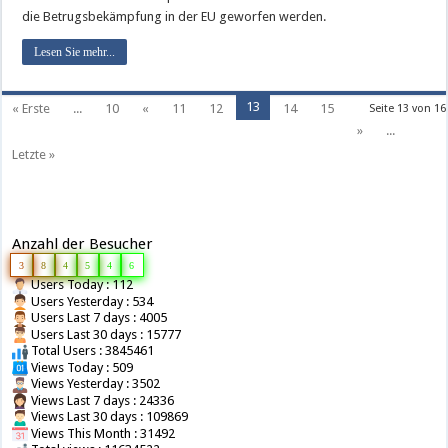
die Betrugsbekämpfung in der EU geworfen werden.
Lesen Sie mehr...
13
« Erste
...
10
«
11
12
14
15
Seite 13 von 16
»
...
Letzte »
Anzahl der Besucher
3
8
4
5
4
6
Users Today : 112
Users Yesterday : 534
Users Last 7 days : 4005
Users Last 30 days : 15777
Total Users : 3845461
Views Today : 509
Views Yesterday : 3502
Views Last 7 days : 24336
Views Last 30 days : 109869
Views This Month : 31492