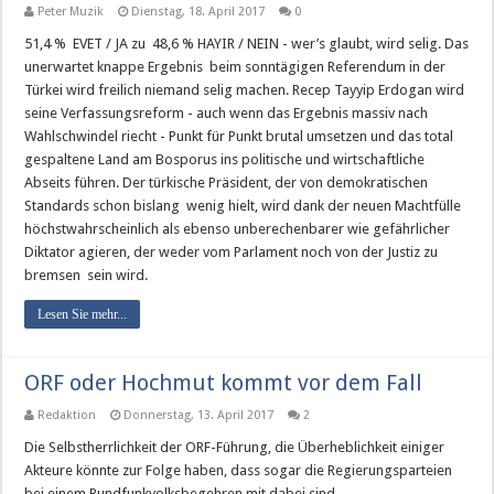
Peter Muzik
Dienstag, 18. April 2017
0
51,4 % EVET / JA zu 48,6 % HAYIR / NEIN - wer’s glaubt, wird selig. Das
unerwartet knappe Ergebnis beim sonntägigen Referendum in der
Türkei wird freilich niemand selig machen. Recep Tayyip Erdogan wird
seine Verfassungsreform - auch wenn das Ergebnis massiv nach
Wahlschwindel riecht - Punkt für Punkt brutal umsetzen und das total
gespaltene Land am Bosporus ins politische und wirtschaftliche
Abseits führen. Der türkische Präsident, der von demokratischen
Standards schon bislang wenig hielt, wird dank der neuen Machtfülle
höchstwahrscheinlich als ebenso unberechenbarer wie gefährlicher
Diktator agieren, der weder vom Parlament noch von der Justiz zu
bremsen sein wird.
Lesen Sie mehr...
ORF oder Hochmut kommt vor dem Fall
Redaktion
Donnerstag, 13. April 2017
2
Die Selbstherrlichkeit der ORF-Führung, die Überheblichkeit einiger
Akteure könnte zur Folge haben, dass sogar die Regierungsparteien
bei einem Rundfunkvolksbegehren mit dabei sind.