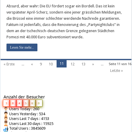
Absurd, aber wahr: Die EU fördert sogar ein Bordell. Das ist kein
verspäteter April-Scherz, sondern eine jener grässlichen Meldungen,
die Brüssel eine immer schlechter werdende Nachrede garantieren.
Faktum ist jedenfalls, dass die Renovierung des „Partynightclubs“ in
dem an der tschechisch-deutschen Grenze gelegenen Städtchen
Pomezi mit 40.000 Euro subventioniert wurde.
Lesen Sie mehr...
11
« Erste
...
«
9
10
12
13
»
...
Seite 11 von 16
Letzte »
Anzahl der Besucher
3
8
4
5
6
0
Users Today : 260
Users Yesterday : 534
Users Last 7 days : 4153
Users Last 30 days : 15925
Total Users : 3845609