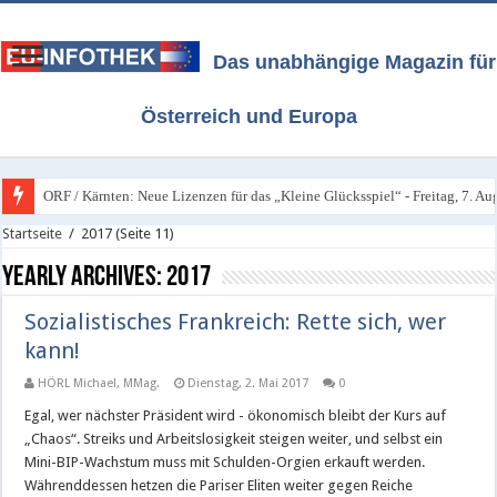
Das unabhängige Magazin für
Österreich und Europa
ORF / Kärnten: Neue Lizenzen für das „Kleine Glücksspiel“ - Freitag, 7. A
Startseite
/
2017
(Seite 11)
Yearly Archives:
2017
Sozialistisches Frankreich: Rette sich, wer
kann!
HÖRL Michael, MMag.
Dienstag, 2. Mai 2017
0
Egal, wer nächster Präsident wird - ökonomisch bleibt der Kurs auf
„Chaos“. Streiks und Arbeitslosigkeit steigen weiter, und selbst ein
Mini-BIP-Wachstum muss mit Schulden-Orgien erkauft werden.
Währenddessen hetzen die Pariser Eliten weiter gegen Reiche