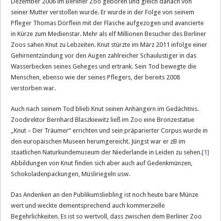
Dezember 2006 im Berliner Zoo geboren und gleich danach von
seiner Mutter verstoßen wurde. Er wurde in der Folge von seinem
Pfleger Thomas Dörflein mit der Flasche aufgezogen und avancierte
in Kürze zum Medienstar. Mehr als elf Millionen Besucher des Berliner
Zoos sahen Knut zu Lebzeiten. Knut stürzte im März 2011 infolge einer
Gehirnentzündung vor den Augen zahlreicher Schaulustiger in das
Wasserbecken seines Geheges und ertrank. Sein Tod bewegte die
Menschen, ebenso wie der seines Pflegers, der bereits 2008
verstorben war.
Auch nach seinem Tod blieb Knut seinen Anhängern im Gedächtnis.
Zoodirektor Bernhard Blaszkiewitz ließ im Zoo eine Bronzestatue
„Knut – Der Träumer“ errichten und sein präparierter Corpus wurde in
den europäischen Museen herumgereicht. Jüngst war er zB im
staatlichen Naturkundemuseum der Niederlande in Leiden zu sehen.
[1]
Abbildungen von Knut finden sich aber auch auf Gedenkmünzen,
Schokoladenpackungen, Müsliriegeln usw.
Das Andenken an den Publikumsliebling ist noch heute bare Münze
wert und weckte dementsprechend auch kommerzielle
Begehrlichkeiten. Es ist so wertvoll, dass zwischen dem Berliner Zoo