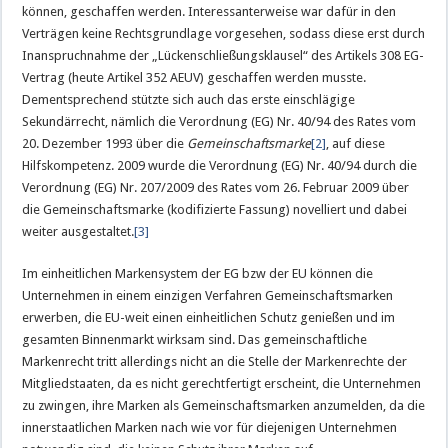
können, geschaffen werden. Interessanterweise war dafür in den
Verträgen keine Rechtsgrundlage vorgesehen, sodass diese erst durch
Inanspruchnahme der „Lückenschließungsklausel“ des Artikels 308 EG-
Vertrag (heute Artikel 352 AEUV) geschaffen werden musste.
Dementsprechend stützte sich auch das erste einschlägige
Sekundärrecht, nämlich die Verordnung (EG) Nr. 40/94 des Rates vom
20. Dezember 1993 über die
Gemeinschaftsmarke
[2]
, auf diese
Hilfskompetenz. 2009 wurde die Verordnung (EG) Nr. 40/94 durch die
Verordnung (EG) Nr. 207/2009 des Rates vom 26. Februar 2009 über
die Gemeinschaftsmarke (kodifizierte Fassung) novelliert und dabei
weiter ausgestaltet.
[3]
Im einheitlichen Markensystem der EG bzw der EU können die
Unternehmen in einem einzigen Verfahren Gemeinschaftsmarken
erwerben, die EU-weit einen einheitlichen Schutz genießen und im
gesamten Binnenmarkt wirksam sind. Das gemeinschaftliche
Markenrecht tritt allerdings nicht an die Stelle der Markenrechte der
Mitgliedstaaten, da es nicht gerechtfertigt erscheint, die Unternehmen
zu zwingen, ihre Marken als Gemeinschaftsmarken anzumelden, da die
innerstaatlichen Marken nach wie vor für diejenigen Unternehmen