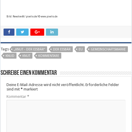
Bild: Rewolve44 / pixelio.de/ © www.pixelio.de
Tags
„KNUT - DER EISBÄR“
DER EISBÄR
EU
GEMEINSCHAFTSMARKE
KNUD
KNUT
KOMMENTARE
Schreibe einen Kommentar
Deine E-Mail-Adresse wird nicht veröffentlicht.
Erforderliche Felder
sind mit
*
markiert
Kommentar
*