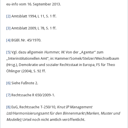
eu-info vom 16. September 2013.
[2]
Amtsblatt 1994, L 11, S. 1 ff.
[3]
Amtsblatt 2009, L 78, S. 1 ff.
[4]
BGBl. Nr. 45/1970.
[5]
Vgl. dazu allgemein
Hummer, W
. Von der „Agentur“ zum
„Interinstitutionellen Amt“, in: Hammer/Somek/Stelzer/Weichselbaum
(Hrsg.), Demokratie und sozialer Rechtsstaat in Europa, FS für Theo
Öhlinger (2004), S. 92 ff.
[6]
Siehe Fußnote 2.
[7]
Rechtssache R 650/2009-1.
[8]
EuG, Rechtssache T-250/10,
Knut IP Management
Ltd/Harmonisierungsamt für den Binnenmarkt (Marken, Muster und
Modelle)
; Urteil noch nicht amtlich veröffentlicht.