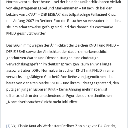
Normalverbraucher“ heute – bei der beinahe unüberblickbaren Vielfalt
von eingetragenen Label und Markennamen – tatsächlich bei der
Lektüre von „KNUT – DER EISBÄR“ das tollpatschige Fellknäuel Knut,
das Anfang 2007 im Berliner Zoo die Besucher so verzaubert hat, dass
sie ihm scharenweise gefolgt sind und das danach als Wortmarke
KNUD geschützt wurde?
Das EuG nimmt wegen der Ähnlichkeit der Zeichen KNUT und KNUD –
DER EISBÄR sowie der Ähnlichkeit der dadurch markenrechtlich
geschützten Waren und Dienstleistungen eine eindeutige
Verwechslungsgefahr im deutschsprachigen Raum an. Wie lange
assoziiert aber „Otto Normalverbraucher“ KNUT mit KNUD in einer
verwechslungsfähigen Gleicheit? Eine Reihe von Jugendlichen, die
heute von der alten Marke KNUD – und ihrem Schutzgegenstand, den
putzigen jungen Eisbären Knut – keine Ahnung mehr haben, ist
offensichtlich in der entscheidenden Figur des durchschnittlichen
„Normalverbrauchers“ nicht mehr inkludiert.
[1]
Vgl. Eisbär Knut als Werbestar: Berliner Zoo siegt vor EU-Gericht,