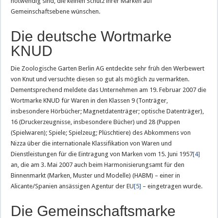
notwendig sind, die keinen Schutz ihrer Marken auf
Gemeinschaftsebene wünschen.
Die deutsche Wortmarke
KNUD
Die Zoologische Garten Berlin AG entdeckte sehr früh den Werbewert
von Knut und versuchte diesen so gut als möglich zu vermarkten.
Dementsprechend meldete das Unternehmen am 19. Februar 2007 die
Wortmarke KNUD für Waren in den Klassen 9 (Tonträger,
insbesondere Hörbücher; Magnetdatenträger; optische Datenträger),
16 (Druckerzeugnisse, insbesondere Bücher) und 28 (Puppen
(Spielwaren); Spiele; Spielzeug; Plüschtiere) des Abkommens von
Nizza über die internationale Klassifikation von Waren und
Dienstleistungen für die Eintragung von Marken vom 15. Juni 1957
[4]
an, die am 3. Mai 2007 auch beim Harmonisierungsamt für den
Binnenmarkt (Marken, Muster und Modelle) (HABM) – einer in
Alicante/Spanien ansässigen Agentur der EU
[5]
– eingetragen wurde.
Die Gemeinschaftsmarke