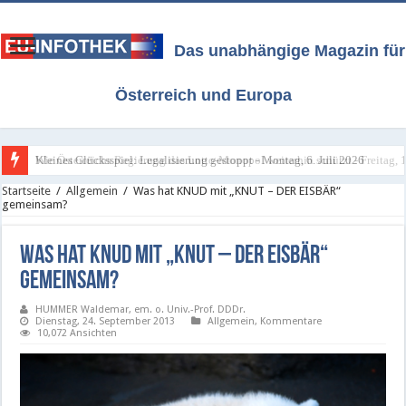
Das unabhängige Magazin für
Österreich und Europa
Kleines Glücksspiel: Legalisierung gestoppt - Montag, 6. Juli 2026
Startseite
/
Allgemein
/
Was hat KNUD mit „KNUT – DER EISBÄR“
gemeinsam?
Was hat KNUD mit „KNUT – DER EISBÄR“
gemeinsam?
HUMMER Waldemar, em. o. Univ.-Prof. DDDr.
Dienstag, 24. September 2013
Allgemein
,
Kommentare
10,072 Ansichten