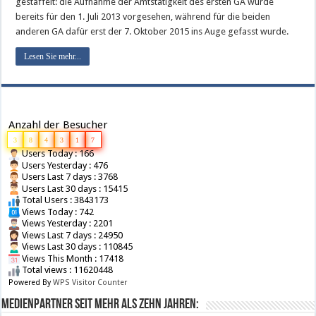
gestaffelt: die Aufnahme der Amtstätigkeit des ersten GA wurde
bereits für den 1. Juli 2013 vorgesehen, während für die beiden
anderen GA dafür erst der 7. Oktober 2015 ins Auge gefasst wurde.
Lesen Sie mehr...
Anzahl der Besucher
3
8
4
3
1
7
Users Today : 166
Users Yesterday : 476
Users Last 7 days : 3768
Users Last 30 days : 15415
Total Users : 3843173
Views Today : 742
Views Yesterday : 2201
Views Last 7 days : 24950
Views Last 30 days : 110845
Views This Month : 17418
Total views : 11620448
Powered By
WPS Visitor Counter
Medienpartner seit mehr als zehn Jahren: