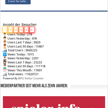
Lesen Sie mehr...
Anzahl der Besucher
3
8
4
3
2
2
Users Today : 218
Users Yesterday : 476
Users Last 7 days : 3820
Users Last 30 days : 15467
Total Users : 3843225
Views Today : 1015
Views Yesterday : 2201
Views Last 7 days : 25223
Views Last 30 days : 111118
Views This Month : 17691
Total views : 11620721
Powered By
WPS Visitor Counter
Medienpartner seit mehr als zehn Jahren: