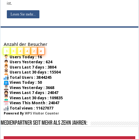
ist.
Lesen Sie mehr...
Anzahl der Besucher
3
8
4
4
2
4
Users Today : 16
Users Yesterday : 624
Users Last 7 days : 3804
Users Last 30 days : 15504
Total Users : 3844245
Views Today : 50
Views Yesterday : 3668
Views Last 7 days : 24047
Views Last 30 days : 109835
Views This Month : 24047
Total views : 11627077
Powered By
WPS Visitor Counter
Medienpartner seit mehr als zehn Jahren: