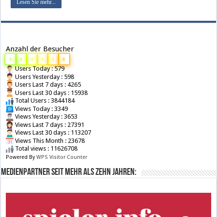
Lesen Sie mehr...
Anzahl der Besucher
3
8
4
4
1
8
Users Today : 579
Users Yesterday : 598
Users Last 7 days : 4265
Users Last 30 days : 15938
Total Users : 3844184
Views Today : 3349
Views Yesterday : 3653
Views Last 7 days : 27391
Views Last 30 days : 113207
Views This Month : 23678
Total views : 11626708
Powered By
WPS Visitor Counter
Medienpartner seit mehr als zehn Jahren: