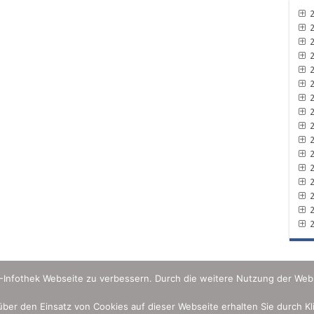
2
2
2
2
2
2
2
2
2
2
2
2
2
2
2
2
U-Infothek Webseite zu verbessern. Durch die weitere Nutzung der Web
 über den Einsatz von Cookies auf dieser Webseite erhalten Sie durch K