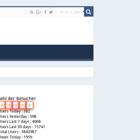
ahl der Besucher
8
4
3
9
8
sers Today : 382
sers Yesterday : 598
sers Last 7 days : 4068
sers Last 30 days : 15741
otal Users : 3843987
iews Today : 1959