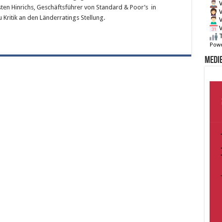
V
sten Hinrichs, Geschäftsführer von Standard & Poor’s in
V
 Kritik an den Länderratings Stellung.
V
V
T
Powe
Medie