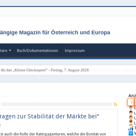
ängige Magazin für Österreich und Europa
tare
Buch/Dokumentationen
Impressum
für das „Kleine Glücksspiel“ - Freitag, 7. August 2026
Anz
3
U
U
ragen zur Stabilität der Märkte bei“
U
U
0
T
V
ist auch die Rolle der Ratingagenturen, welche die Bonität von