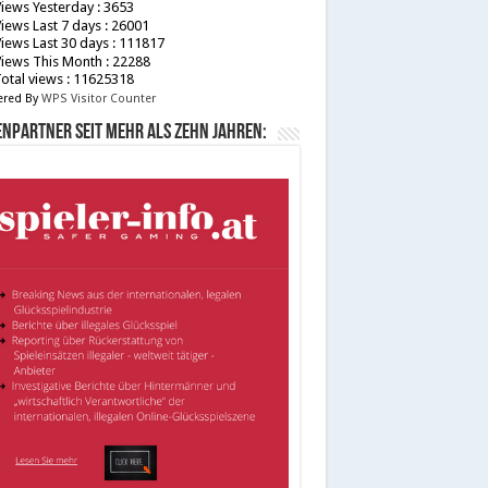
iews Yesterday : 3653
iews Last 7 days : 26001
iews Last 30 days : 111817
iews This Month : 22288
otal views : 11625318
red By
WPS Visitor Counter
npartner seit mehr als zehn Jahren: