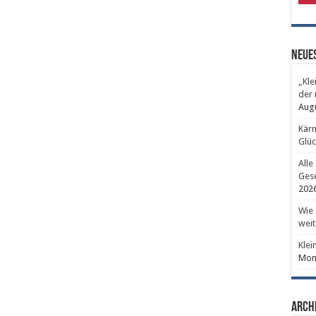
Neues
„Kle
der 
Aug
Kärn
Glüc
Alle
Gese
202
Wie 
weit
Klei
Mont
Arch