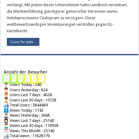
verhängt. Mit jedem dieser Unternehmen hatte Lundbeck vereinbart,
die Markteinführung günstigerer generischer Versionen seines
Antidepressivums Citalopram zu verzögern. Diese
wettbewerbswidrigen Vereinbarungen verstoßen gegen EU-
Kartellrecht.
Lesen Sie mehr...
Anzahl der Besucher
3
8
4
4
4
6
Users Today : 240
Users Yesterday : 624
Users Last 7 days : 4028
Users Last 30 days : 15728
Total Users : 3844469
Views Today : 1143
Views Yesterday : 3668
Views Last 7 days : 25140
Views Last 30 days : 110928
Views This Month : 25140
Total views : 11628170