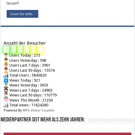
lassen?
Lesen Sie mehr...
Anzahl der Besucher
3
8
4
3
8
2
Users Today : 215
Users Yesterday : 598
Users Last 7 days : 3901
Users Last 30 days : 15574
Total Users : 3843820
Views Today : 921
Views Yesterday : 3653
Views Last 7 days : 24963
Views Last 30 days : 110779
Views This Month : 21250
Total views : 11624280
Powered By
WPS Visitor Counter
Medienpartner seit mehr als zehn Jahren: