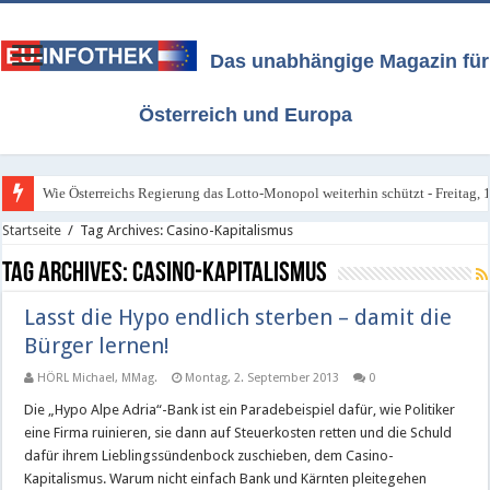
Das unabhängige Magazin für
Österreich und Europa
Wie Österreichs Regierung das Lotto-Monopol weiterhin schützt - Freitag, 1
Startseite
/
Tag Archives: Casino-Kapitalismus
Tag Archives:
Casino-Kapitalismus
Lasst die Hypo endlich sterben – damit die
Bürger lernen!
HÖRL Michael, MMag.
Montag, 2. September 2013
0
Die „Hypo Alpe Adria“-Bank ist ein Paradebeispiel dafür, wie Politiker
eine Firma ruinieren, sie dann auf Steuerkosten retten und die Schuld
dafür ihrem Lieblingssündenbock zuschieben, dem Casino-
Kapitalismus. Warum nicht einfach Bank und Kärnten pleitegehen