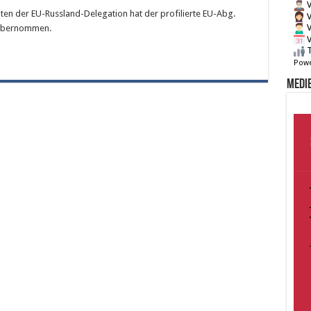
V
nten der EU-Russland-Delegation hat der profilierte EU-Abg.
V
V
 übernommen.
V
T
Powe
Medie