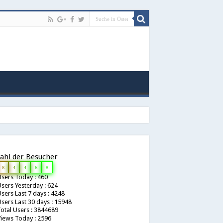
ahl der Besucher
8
4
4
6
8
sers Today : 460
sers Yesterday : 624
sers Last 7 days : 4248
sers Last 30 days : 15948
otal Users : 3844689
iews Today : 2596