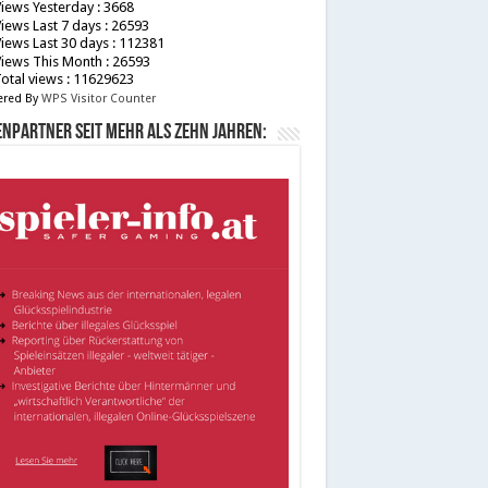
iews Yesterday : 3668
iews Last 7 days : 26593
iews Last 30 days : 112381
iews This Month : 26593
otal views : 11629623
red By
WPS Visitor Counter
npartner seit mehr als zehn Jahren: