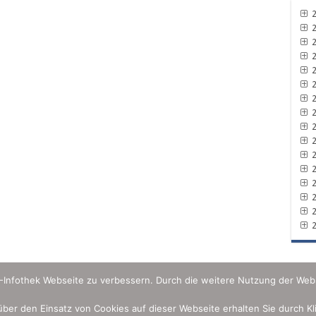
2
2
2
2
2
2
2
2
2
2
2
2
2
2
2
2
U-Infothek Webseite zu verbessern. Durch die weitere Nutzung der Web
 über den Einsatz von Cookies auf dieser Webseite erhalten Sie durch K