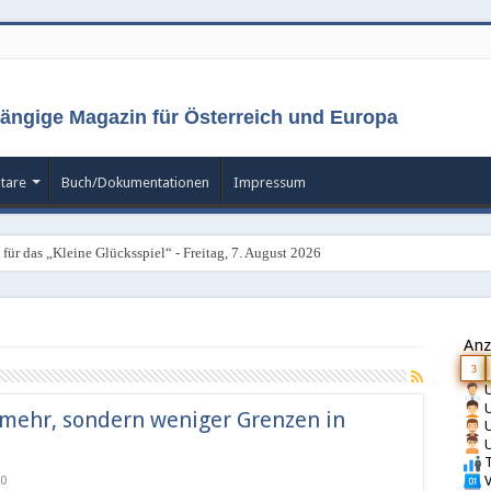
ängige Magazin für Österreich und Europa
tare
Buch/Dokumentationen
Impressum
für das „Kleine Glücksspiel“ - Freitag, 7. August 2026
Anz
3
U
U
 mehr, sondern weniger Grenzen in
U
U
T
V
0