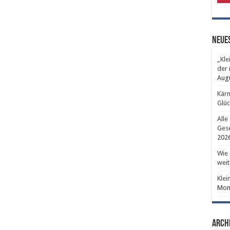
Neues
„Kle
der 
Aug
Kärn
Glüc
Alle
Gese
202
Wie 
weit
Klei
Mont
Arch