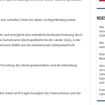
Neues
 was schnellen Schutz bei akuter Suchtgefährdung bietet.
Alle
Gese
eler und ermöglicht eine einheitliche Rechtsdurchsetzung durch
202
ie Gemeinsame Glücksspielbehörde der Länder (GGL), in der
Wie 
ission (ESBK) und die interkantonale Geldspielaufsicht
weit
Klei
Mont
Erforschung des Glücksspielverhaltens und die Entwicklung
Glüc
vers
Unte
Eige
und 
Fran
cher Daten wirft Fragen bezüglich des Datenschutzes und der
Sams