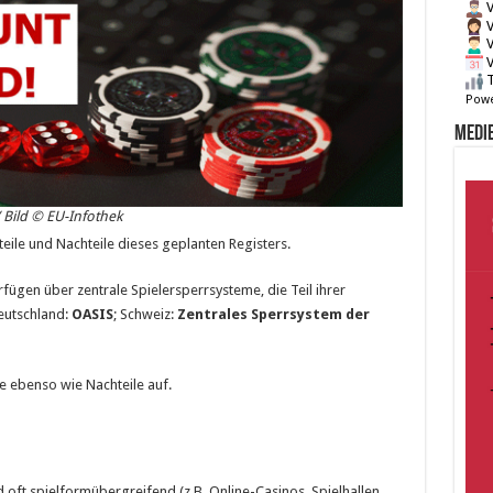
V
V
V
V
T
Powe
Medie
 Bild © EU-Infothek
eile und Nachteile dieses geplanten Registers.
fügen über zentrale Spielersperrsysteme, die Teil ihrer
eutschland:
OASIS
; Schweiz:
Zentrales Sperrsystem der
e ebenso wie Nachteile auf.
d oft spielformübergreifend (z.B. Online-Casinos, Spielhallen,