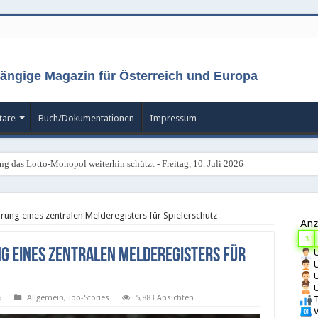
ängige Magazin für Österreich und Europa
are
Buch/Dokumentationen
Impressum
ng das Lotto-Monopol weiterhin schützt - Freitag, 10. Juli 2026
hrung eines zentralen Melderegisters für Spielerschutz
Anz
3
g eines zentralen Melderegisters für
U
U
U
U
5
Allgemein
,
Top-Stories
5,883 Ansichten
T
V