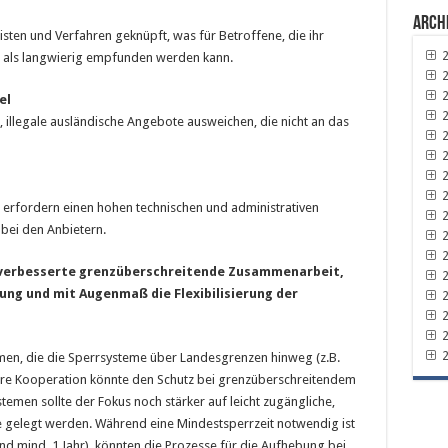
Arch
isten und Verfahren geknüpft, was für Betroffene, die ihr
2
n, als langwierig empfunden werden kann.
2
2
el
2
e, illegale ausländische Angebote ausweichen, die nicht an das
2
2
2
2
 erfordern einen hohen technischen und administrativen
2
bei den Anbietern.
2
2
 verbesserte grenzüberschreitende Zusammenarbeit,
2
ung und mit Augenmaß die Flexibilisierung der
2
2
2
2
mmen, die die Sperrsysteme über Landesgrenzen hinweg (z.B.
ere Kooperation könnte den Schutz bei grenzüberschreitendem
emen sollte der Fokus noch stärker auf leicht zugängliche,
gelegt werden. Während eine Mindestsperrzeit notwendig ist
nd mind. 1 Jahr), könnten die Prozesse für die Aufhebung bei