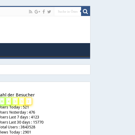
ahl der Besucher
8
4
3
5
2
sers Today : 521
sers Yesterday : 476
sers Last 7 days : 4123
sers Last 30 days : 15770
otal Users : 3843528
iews Today : 2901