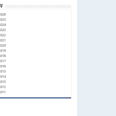
iv
026
025
024
023
022
021
020
019
018
017
016
015
014
013
012
011