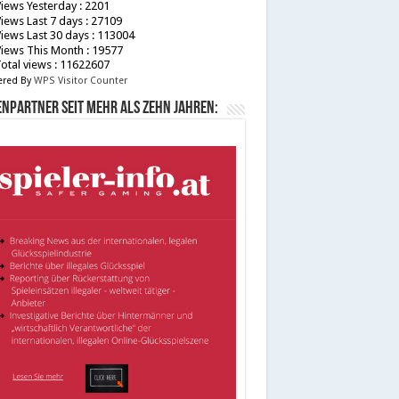
iews Yesterday : 2201
iews Last 7 days : 27109
iews Last 30 days : 113004
iews This Month : 19577
otal views : 11622607
red By
WPS Visitor Counter
npartner seit mehr als zehn Jahren: