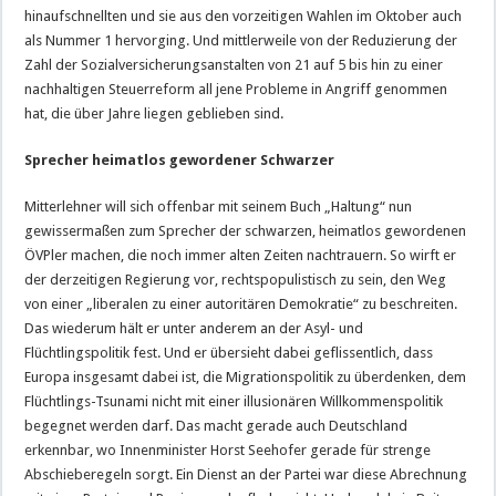
hinaufschnellten und sie aus den vorzeitigen Wahlen im Oktober auch
als Nummer 1 hervorging. Und mittlerweile von der Reduzierung der
Zahl der Sozialversicherungsanstalten von 21 auf 5 bis hin zu einer
nachhaltigen Steuerreform all jene Probleme in Angriff genommen
hat, die über Jahre liegen geblieben sind.
Sprecher heimatlos gewordener Schwarzer
Mitterlehner will sich offenbar mit seinem Buch „Haltung“ nun
gewissermaßen zum Sprecher der schwarzen, heimatlos gewordenen
ÖVPler machen, die noch immer alten Zeiten nachtrauern. So wirft er
der derzeitigen Regierung vor, rechtspopulistisch zu sein, den Weg
von einer „liberalen zu einer autoritären Demokratie“ zu beschreiten.
Das wiederum hält er unter anderem an der Asyl- und
Flüchtlingspolitik fest. Und er übersieht dabei geflissentlich, dass
Europa insgesamt dabei ist, die Migrationspolitik zu überdenken, dem
Flüchtlings-Tsunami nicht mit einer illusionären Willkommenspolitik
begegnet werden darf. Das macht gerade auch Deutschland
erkennbar, wo Innenminister Horst Seehofer gerade für strenge
Abschieberegeln sorgt. Ein Dienst an der Partei war diese Abrechnung