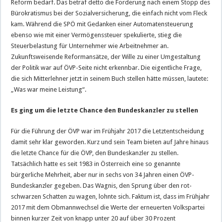
Reform bedarf. Das betraf detto die Forderung nach einem Stopp des
Bürokratismus bei der Sozialversicherung, die einfach nicht vom Fleck
kam. Während die SPÖ mit Gedanken einer Automatensteuerung
ebenso wie mit einer Vermögenssteuer spekulierte, stieg die
Steuerbelastung für Unternehmer wie Arbeitnehmer an.
Zukunftsweisende Reformansätze, der Wille zu einer Umgestaltung
der Politik war auf ÖVP-Seite nicht erkennbar. Die eigentliche Frage,
die sich Mitterlehner jetzt in seinem Buch stellen hätte müssen, lautete:
„Was war meine Leistung“.
Es ging um die letzte Chance den Bundeskanzler zu stellen
Für die Führung der ÖVP war im Frühjahr 2017 die Letztentscheidung
damit sehr klar geworden. Kurz und sein Team bieten auf Jahre hinaus
die letzte Chance für die ÖVP, den Bundeskanzler zu stellen.
Tatsächlich hatte es seit 1983 in Österreich eine so genannte
bürgerliche Mehrheit, aber nur in sechs von 34 Jahren einen ÖVP-
Bundeskanzler gegeben. Das Wagnis, den Sprung über den rot-
schwarzen Schatten zu wagen, lohnte sich. Faktum ist, dass im Frühjahr
2017 mit dem Obmannwechsel die Werte der erneuerten Volkspartei
binnen kurzer Zeit von knapp unter 20 auf über 30 Prozent