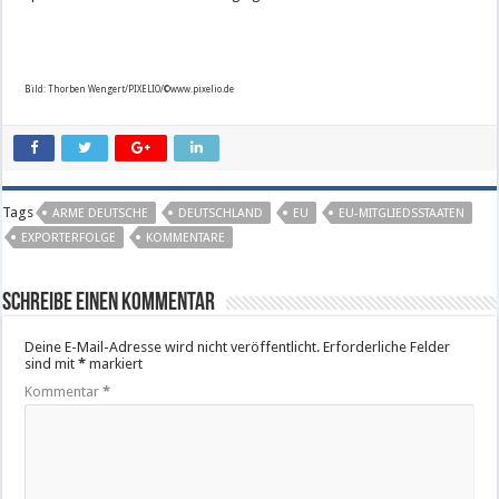
Bild: Thorben Wengert/PIXELIO/©www.pixelio.de
Tags
ARME DEUTSCHE
DEUTSCHLAND
EU
EU-MITGLIEDSSTAATEN
EXPORTERFOLGE
KOMMENTARE
Schreibe einen Kommentar
Deine E-Mail-Adresse wird nicht veröffentlicht.
Erforderliche Felder
sind mit
*
markiert
Kommentar
*