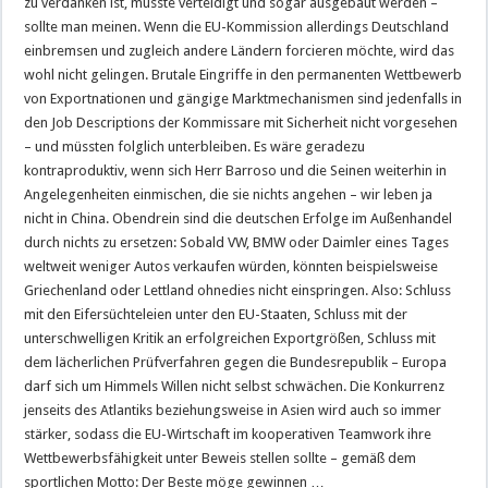
zu verdanken ist, müsste verteidigt und sogar ausgebaut werden –
sollte man meinen. Wenn die EU-Kommission allerdings Deutschland
einbremsen und zugleich andere Ländern forcieren möchte, wird das
wohl nicht gelingen. Brutale Eingriffe in den permanenten Wettbewerb
von Exportnationen und gängige Marktmechanismen sind jedenfalls in
den Job Descriptions der Kommissare mit Sicherheit nicht vorgesehen
– und müssten folglich unterbleiben. Es wäre geradezu
kontraproduktiv, wenn sich Herr Barroso und die Seinen weiterhin in
Angelegenheiten einmischen, die sie nichts angehen – wir leben ja
nicht in China. Obendrein sind die deutschen Erfolge im Außenhandel
durch nichts zu ersetzen: Sobald VW, BMW oder Daimler eines Tages
weltweit weniger Autos verkaufen würden, könnten beispielsweise
Griechenland oder Lettland ohnedies nicht einspringen. Also: Schluss
mit den Eifersüchteleien unter den EU-Staaten, Schluss mit der
unterschwelligen Kritik an erfolgreichen Exportgrößen, Schluss mit
dem lächerlichen Prüfverfahren gegen die Bundesrepublik – Europa
darf sich um Himmels Willen nicht selbst schwächen. Die Konkurrenz
jenseits des Atlantiks beziehungsweise in Asien wird auch so immer
stärker, sodass die EU-Wirtschaft im kooperativen Teamwork ihre
Wettbewerbsfähigkeit unter Beweis stellen sollte – gemäß dem
sportlichen Motto: Der Beste möge gewinnen …