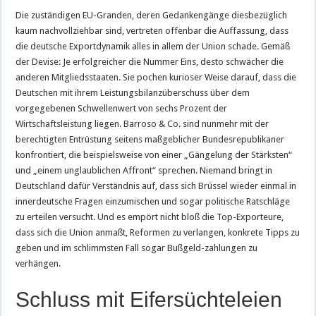
Die zuständigen EU-Granden, deren Gedankengänge diesbezüglich
kaum nachvollziehbar sind, vertreten offenbar die Auffassung, dass
die deutsche Exportdynamik alles in allem der Union schade. Gemäß
der Devise: Je erfolgreicher die Nummer Eins, desto schwächer die
anderen Mitgliedsstaaten. Sie pochen kurioser Weise darauf, dass die
Deutschen mit ihrem Leistungsbilanzüberschuss über dem
vorgegebenen Schwellenwert von sechs Prozent der
Wirtschaftsleistung liegen. Barroso & Co. sind nunmehr mit der
berechtigten Entrüstung seitens maßgeblicher Bundesrepublikaner
konfrontiert, die beispielsweise von einer „Gängelung der Stärksten“
und „einem unglaublichen Affront“ sprechen. Niemand bringt in
Deutschland dafür Verständnis auf, dass sich Brüssel wieder einmal in
innerdeutsche Fragen einzumischen und sogar politische Ratschläge
zu erteilen versucht. Und es empört nicht bloß die Top-Exporteure,
dass sich die Union anmaßt, Reformen zu verlangen, konkrete Tipps zu
geben und im schlimmsten Fall sogar Bußgeld-zahlungen zu
verhängen.
Schluss mit Eifersüchteleien