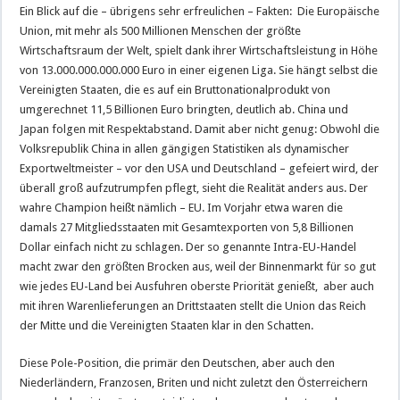
Ein Blick auf die – übrigens sehr erfreulichen – Fakten: Die Europäische
Union, mit mehr als 500 Millionen Menschen der größte
Wirtschaftsraum der Welt, spielt dank ihrer Wirtschaftsleistung in Höhe
von 13.000.000.000.000 Euro in einer eigenen Liga. Sie hängt selbst die
Vereinigten Staaten, die es auf ein Bruttonationalprodukt von
umgerechnet 11,5 Billionen Euro bringten, deutlich ab. China und
Japan folgen mit Respektabstand. Damit aber nicht genug: Obwohl die
Volksrepublik China in allen gängigen Statistiken als dynamischer
Exportweltmeister – vor den USA und Deutschland – gefeiert wird, der
überall groß aufzutrumpfen pflegt, sieht die Realität anders aus. Der
wahre Champion heißt nämlich – EU. Im Vorjahr etwa waren die
damals 27 Mitgliedsstaaten mit Gesamtexporten von 5,8 Billionen
Dollar einfach nicht zu schlagen. Der so genannte Intra-EU-Handel
macht zwar den größten Brocken aus, weil der Binnenmarkt für so gut
wie jedes EU-Land bei Ausfuhren oberste Priorität genießt, aber auch
mit ihren Warenlieferungen an Drittstaaten stellt die Union das Reich
der Mitte und die Vereinigten Staaten klar in den Schatten.
Diese Pole-Position, die primär den Deutschen, aber auch den
Niederländern, Franzosen, Briten und nicht zuletzt den Österreichern