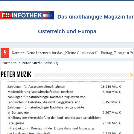
Das unabhängige Magazin für
Österreich und Europa
Kärnten: Neue Lizenzen für das „Kleine Glücksspiel“ - Freitag, 7. August 2
Alle Infos über Österreichs neues Glücksspiel-Gesetz / Stand 4. August 202
Startseite
/
Peter Muzik
(Seite 17)
Peter Muzik