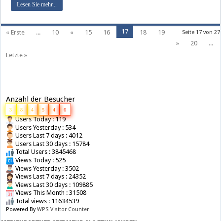
Lesen Sie mehr...
17
« Erste
...
10
«
15
16
18
19
Seite 17 von 27
»
20
...
Letzte »
Anzahl der Besucher
3
8
4
5
4
6
Users Today : 119
Users Yesterday : 534
Users Last 7 days : 4012
Users Last 30 days : 15784
Total Users : 3845468
Views Today : 525
Views Yesterday : 3502
Views Last 7 days : 24352
Views Last 30 days : 109885
Views This Month : 31508
Total views : 11634539
Powered By
WPS Visitor Counter