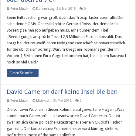
Peter Muzik
Donnerstag, 21. Mai 2015
0
Seine Enttäuschung war groß, doch das Trostpflaster ebenfalls: Der
scheidende OMV-Generaldirektor Gerhard Roiss, der demnächst
vorzeitig seinen Job aufgeben muss, erhält unter dem Titel
„Beendigungs-ansprüche“ rund 2,9 Millionen Euro ausbezahlt. Das
sorgt bei der rot-weiß-roten Neidgenossenschaft selbstverständlich
für die übliche Empörung: Warum kriegt ein Topmanager, der im
Vorjahr 1,5 Millionen Euro Gage bekommen hat, bei seinem Rauswurf
noch so viel Geld?
Lesen Sie mehr...
David Cameron darf keine Insel bleiben
Peter Muzik
Mittwoch, 13. Mai 2015
0
Die vor zwei Wochen in dieser Kolumne aufgeworfene Frage - „Was
kommt nach Cameron?“ - ist beantwortet: David Cameron. Das ist
zwar an sich keine politische Katastrophe, aber ein Glücksfall schon
gar nicht. Der konservative Premierminister wird künftig, steht zu
befürchten, more of the same abliefern.